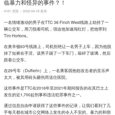
临暴力和怪异的事件？！
4161 浏览
2022-04-18 发布
一名情绪激动的男子在TTC 36 Finch West线路上劫持了一
辆公交车，用刀指着司机，强迫他加速闯红灯，把他带到
Tim Hortons。
在奥辛顿63号线路上，司机拒绝让一名男子上车，因为他脱
掉了短裤在手淫。该男子踢了一下车门，敲碎了玻璃，然后
跟着公交车。
在29号车（Dufferin）上，一名乘客因抱怨攻击者的音乐声
太大，被其用砖头砸伤而送往医院。
这些事件是TTC在2016年至2021年期间报告的在其巴士上
发生的近1,700起刑事和违法犯罪事件之一。
通过信息自由申请获得了这些事件的记录，让我们看到了几
乎每天都在城市公交网络上发生的令人不安的、暴力的和彻