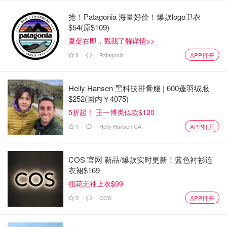
数据中记录的最严重事件是2019年6月8日凌晨在Bloor夜班
抢！Patagonia 海量好价！爆款logo卫衣
巴士上发生的两起枪击事件。
$54(原$109)
夏促在即，戳我了解详情>>
此外，还有刺伤、打架，以及有一次一名男子追着一辆公交
8
Patagonia
APP打开
车，从车顶的紧急舱门跳下，用刀威胁一名乘客。至少有两
个人的头发被烧掉了。更多的人受到了种族主义的虐待。
Helly Hansen 黑科技排骨服 | 600蓬羽绒服
有许多男人暴露自己或与女乘客摩擦的情况。在一起事件
$252(国内￥4075)
中，167号Pharmacy线路上的一名妇女在发现一名男子抓
5折起！ 王一博类似款$120
住她的屁股后，对他的脸部打了一拳，使其嘴唇流血。
1
Helly Hansen CA
APP打开
许多犯罪行为都是由于支付车费的冲突引起的。直到去年，
犯罪的数量每年都在下降；从2016年的407起下降到2019
COS 官网 新品/爆款实时更新！蓝色衬衫连
年的249起。
衣裙$169
扭花无袖上衣$99
2020年，在COVID-19危机清空了交通系统后，该数字急剧
0
COS
APP打开
下降，降至173。
但在2021年，这个数字几乎翻了一番，达到312起，即使公