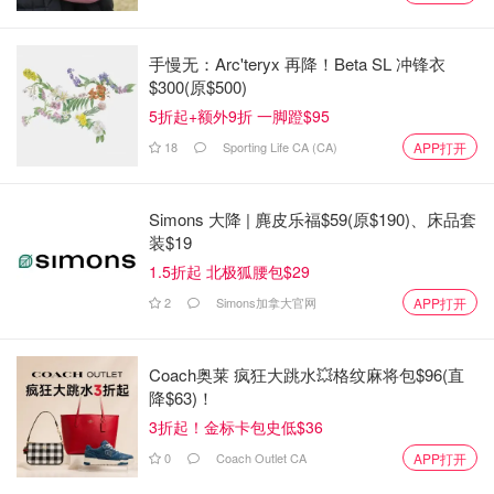
手慢无：Arc'teryx 再降！Beta SL 冲锋衣
$300(原$500)
5折起+额外9折 一脚蹬$95
18
Sporting Life CA (CA)
APP打开
Simons 大降 | 麂皮乐福$59(原$190)、床品套
36号Finch路线的违法行为最多。52路Lawrence West、32
装$19
路Eglinton West和29路Dufferin并列第二，紧接着是35路
1.5折起 北极狐腰包$29
Jane。
2
Simons加拿大官网
APP打开
违法行为最可能发生在星期二、5月或7月，以及下午3点至
6点之间。
Coach奥莱 疯狂大跳水💥格纹麻将包$96(直
降$63)！
TTC没有解释为什么这些日期和时间会出现更多的违法行
3折起！金标卡包史低$36
为，但表示发生事故最多的路线是那些运送乘客最多的路
0
Coach Outlet CA
APP打开
线。