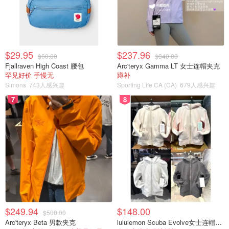
的事件中，一名男子将手伸进裤子里，将粪便抹在一名公交
车司机的衬衫上。
代表近12,000名TTC工人的Amalgamated Transit Union
Local 113一直主张TTC采取行动，以应对针对其雇员的攻
$29.95
$237.96
$60.00
$340.00
击事件的增加。
Fjallraven High Coast 腰包
Arc'teryx Gamma LT 女士连帽夹克
罕见好价 手慢无
蹲补
113工会主席马文-阿尔弗雷德说，没有人能够确定为什么犯
Simons
743人感兴趣
Sporting Life CA (CA)
679人感兴趣
罪行为在2021年变得更加普遍，但他推测，在大流行的第
7
8
一年后，回到TTC的乘客对削减服务感到沮丧，并把气撒在
员工身上。他呼吁管理层全面恢复服务，并进一步增加警员
的巡逻。
"处理与攻击有关的创伤是非常严重的。" 阿尔弗雷德
说，"员工和他们的亲人在精神和身体上的损失是巨大的，
并经常影响到他们的日常生活，"他强调说，即使是像吐痰
这样的所谓不太暴力的事件也会给人造成创伤。
$249.94
$148.00
$500.00
来源：
The Star
Arc'teryx Beta 男款夹克
lululemon Scuba Evolve女士连帽卫衣 全拉链