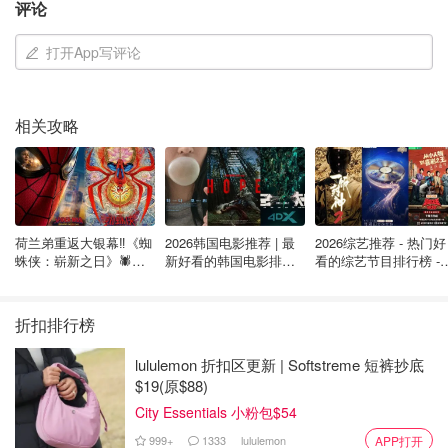
评论
并为受害的工人提供咨询。
打开App写评论
在过去六年中记录的1680起公交车上的违法行为中，针对
公交司机的普通攻击是最常见的，有477起。
相关攻略
威胁，其中大部分是针对公交司机的，是第二位，有424
起。
对乘客的攻击是第三位，有358起。
性攻击是第四位的，有138起，其次是盗窃，有52起。
荷兰弟重返大银幕‼️《蜘
2026韩国电影推荐 | 最
2026综艺推荐 - 热门好
蛛侠：崭新之日》🕷️北
新好看的韩国电影排行
看的综艺节目排行榜 - 
美热映中❣️阵容豪华✨🤩
榜，必看盘点！8月最
月最新:《​​披荆斩棘
这些记录只包括以司机或乘客为受害者的犯罪行为，而不包
新！(持续更新）
2026》回归啦
括逃票或欺诈等事件。
折扣排行榜
lululemon 折扣区更新 | Softstreme 短裤抄底
$19(原$88)
City Essentials 小粉包$54
999+
1333
lululemon
APP打开