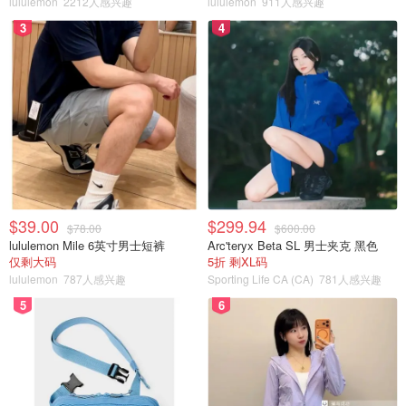
现场--就不会被列入记录。
lululemon
2212人感兴趣
lululemon
911人感兴趣
3
4
格林说，另一个因素是，在大流行期间，由于商场、图书馆
和咖啡馆等其他空间关闭，在公交车上寻求庇护的涉街人员
有所增加。
大多数在TTC上寻求庇护的人并没有涉及安全事件，但处于
危机中的人可能更容易发生冲突。
去年记录的一些罪行似乎与TTC在COVID-19期间制定的政
策直接相关。
$39.00
$299.94
$78.00
$600.00
lululemon Mile 6英寸男士短裤
Arc'teryx Beta SL 男士夹克 黑色
1月21日，一名乘客在司机要求他们戴上面罩后，用拳头打
仅剩大码
5折 剩XL码
了21号Brimley线路司机的眼睛。
lululemon
787人感兴趣
Sporting Life CA (CA)
781人感兴趣
5
6
向公交车司机吐口水被归类为攻击行为，这也是一种常见的
违法行为--数据中出现了近300次 "吐口水"、"吐痰 "或 "排泄
物 "的字眼。TTC的工作人员也被浇上了啤酒和软饮料，并
被雪球、点燃的香烟和至少一个水球击中。在一次令人作呕