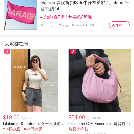
Garage 夏促折扣区🔥牛仔神裤$17、skims平
交车的乘客量仍然远远低于大流行前的水平。威胁和攻击司
替T恤$14
机的报告大幅增加，推动了这一增长。
4折起+叠7折！热卖款2降啦
2
Garage Clothing CA (CA)
APP打开
大家都在抢
1
2
TTC的格林说，事件数量增加的一个解释是，该机构已经增
加了交通警员的编制，使得警员更可以及时赶到现场，提交
正式报告。
$19.00
$54.00
$88.00
$108.00
lululemon Softstreme 女士高腰短裤 10cm
lululemon City Essentials 肩背包 4L
如果警员在事件结束后才赶到--例如，如果受害者已经离开
2.1折抄底，0~4码有货
热卖小粉包