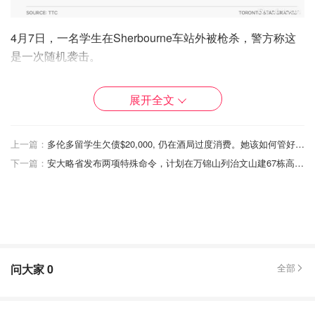
4月7日，一名学生在Sherbourne车站外被枪杀，警方称这
是一次随机袭击。
上周二，警方在整个TTC加强了警力，以应对纽约地铁的大
展开全文
规模枪击事件。
TTC坚持认为其线路是安全的，并说每年乘客乘坐数以亿计
上一篇：
多伦多留学生欠债$20,000, 仍在酒局过度消费。她该如何管好自己的钱钱？
的车次，没有发生任何事件。
下一篇：
安大略省发布两项特殊命令，计划在万锦山列治文山建67栋高楼，最高80层！但受到大量居民的强烈反对！
TTC发言人Stuart Green说：“我们的员工和顾客的安全始终
是我们最关心的问题，我们永远不会动摇这一点。”
他说，该机构有许多安全措施，包括在系统中巡逻的交通警
员，以及在所有车站和车辆中安装的摄像头。车辆也配备了
警报器，乘客可以向员工或通过SafeTTC应用程序报告安全
问大家
0
全部
事件。
该机构正在重新设计其巴士障碍物，以更好地保护其司机，