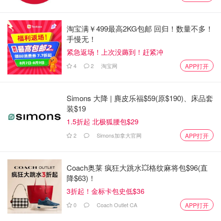
淘宝满￥499最高2KG包邮 回归！数量不多！
手慢无！
紧急返场！上次没薅到！赶紧冲
4
2
淘宝网
APP打开
Simons 大降 | 麂皮乐福$59(原$190)、床品套
装$19
1.5折起 北极狐腰包$29
2
Simons加拿大官网
APP打开
Coach奥莱 疯狂大跳水💥格纹麻将包$96(直
降$63)！
3折起！金标卡包史低$36
0
Coach Outlet CA
APP打开