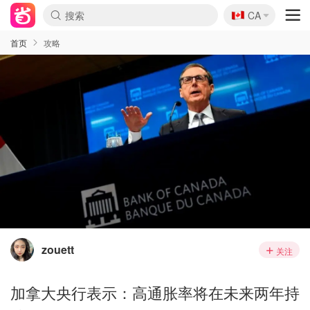
🇨🇦
CA
首页
攻略
zouett
关注
加拿大央行表示：高通胀率将在未来两年持