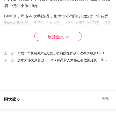
响，仍然不够明确。
报告说，尽管有这些障碍，加拿大公司预计2022年将有强
劲的销售增长，尽管与去年相比，增长速度较为平缓。报告
补充说，国内和国外需求增加的信号正在帮助推动健康的销
售预期。
展开全文
加拿大央行周一还发布了季度消费者调查报告，报告显示，
上一篇：
未成年司机撞死2名儿童，被判仅在青少年管教所服刑1年！
加拿大人的短期通胀预期在2022年第一季度达到了历史最
下一篇：
加拿大移民局新政！ LMIA和高薪人才签证有效期延长，季节性劳工和底薪岗位放宽名额限制！
高水平，因为人们对能否控制通胀的担忧在上升。
消费者调查还发现，加拿大工人并没有真正看到他们的工资
增长到足以匹配通货膨胀的速度。
报告还说，许多加拿大人并不期望高通胀永远持续下去。消
费者调查发现，加拿大人期望通货膨胀在较长时间内保持稳
问大家
0
全部
定。
来源：
The Star