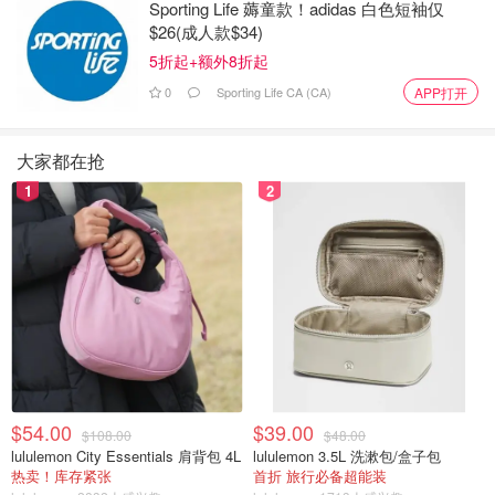
Sporting Life 薅童款！adidas 白色短袖仅
$26(成人款$34)
5折起+额外8折起
0
Sporting Life CA (CA)
APP打开
大家都在抢
1
2
$54.00
$39.00
$108.00
$48.00
lululemon City Essentials 肩背包 4L
lululemon 3.5L 洗漱包/盒子包
热卖！库存紧张
首折 旅行必备超能装