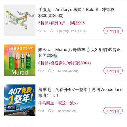
手慢无：Arc'teryx 再降！Beta SL 冲锋衣
$300(原$500)
5折起+额外9折 一脚蹬$95
18
Sporting Life CA (CA)
APP打开
限今天：Murad 八哥薅羊毛 买2送9件🎁含正
装面霜2瓶
6折起+叠送豪礼9件(值$300+)
2
7
Murad Canada
APP打开
薅羊毛：免费开407一整年！再送Wonderland
家庭年卡！
牛马回血！就这一波>>
3
2
dealmoon.ca
APP打开