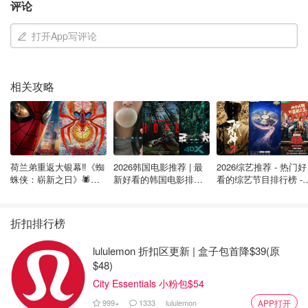
评论
2026年加拿大报税指南 - 最新政策、
打开App写评论
申报日期、报税材料以及逾期罚款规
定！
省钱君
相关攻略
15.9w
5
加拿大护照更新攻略 - 在线办理更新服
务推迟！查询工具、简化流程、领取
地点盘点！
荷兰弟重返大银幕‼️《蜘
2026韩国电影推荐 | 最
2026综艺推荐 - 热门好
蛛侠：崭新之日》🕷️北
新好看的韩国电影排行
看的综艺节目排行榜 - 
OOliviaZZ
3.4w
美热映中❣️阵容豪华✨🤩
榜，必看盘点！8月最
月最新:《​​披荆斩棘
新！(持续更新）
2026》回归啦
折扣排行榜
加拿大彩票攻略 - Lotto Max头奖飙至
8000万加元！乐透APP下注+交税+开
lululemon 折扣区更新 | 盒子包首降$39(原
奖结果
$48)
OOliviaZZ
20.1w
43
City Essentials 小粉包$54
999+
1333
lululemon
APP打开