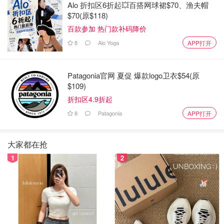
如果你的有线电视提供商是 Vidéotron、Bell、Telus、
Alo 折扣区6折起💥百搭网球裙$70、渔夫帽
$70(原$118)
SunWire、TekSavvy 或 Cogeco，应该可以访问 RDS 以覆
百款参加 热门款补码降价
盖所有法语比赛。
8
Alo Yoga
APP打开
3.中文直播平台
CCTV-5 和 CCTV-5+ 都会转播世界杯赛事。
Patagonia官网 夏促 爆款logo卫衣$54(原
$109)
央视频APP内容来自CCTV5，习惯使用手机收看的球
折扣区4.9折起
迷可以通过这个APP收看世界杯直播。
8
Patagonia
APP打开
央视体育APP转播的体育比赛更高清，还有锦集花
絮，非常适合观看世界杯比赛。
大家都在抢
PP体育可以在手机或者电脑上观看直播世界杯比赛，
1
2
而且是免费的哟~
爱奇艺体育转播大量体育赛事，同样会在世界杯期间直
播比赛。
需要注意的是，在加拿大的华人球迷想看中文直播，参看一