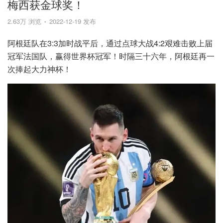
梅西获金球奖！
2.63万 浏览
2022-12-19 发布
阿根廷队在3:3加时战平后，通过点球大战4:2艰难击败上届
冠军法国队，赢得世界杯冠军！时隔三十六年，阿根廷再一
次捧起大力神杯！