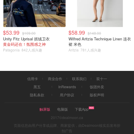
2022卡塔尔世界积分榜
A组：卡塔尔 | 厄瓜多尔 | 塞内加尔 | 荷兰
A组
$53.99
$58.99
$109.00
$148.00
Unity Fitz Uprisal 抓绒卫衣
Wilfred Aritzia Technique Linen 连衣
黄金码还在！氛围感之神
裙 米色
排名
国家
胜-平-负
净进球
积分
Patagonia
842人感兴趣
Aritzia
781人感兴趣
1
荷兰
2-1-0
+4
7
2
塞内加尔
2-0-1
+1
6
信用卡
商业合作
联系我们
双十一
黑五
InRewards
饭团外卖
3
厄瓜多尔
1-1-1
+1
4
隐私条款
用户协议
版权声明
4
卡塔尔
0-0-3
-6
0
触屏版
电脑版
下载App
2017©dealmoon.ca
页面信息由用户分享或品牌、商家提供，由Dealmoon核实后发布折
B组：英格兰 | 伊朗| 美国 | 威尔士
扣广告