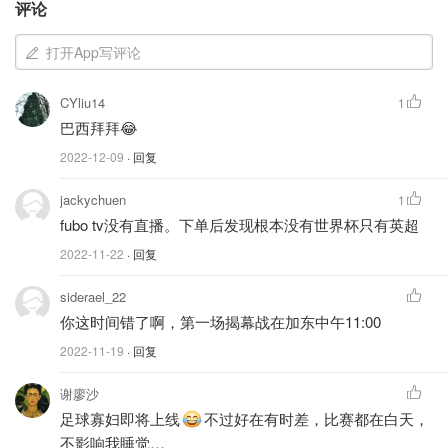
评论
图片来自于CNN ，版权属于原作者
打开App写评论
本场比赛是梅西在世界杯的第26次出场，打破历史记录。
CYliu14
1
巴西拜拜😂
2022-12-09
· 回复
jackychuen
1
fubo tv没有直播。下单后发现根本没有世界杯只有英超
2022-11-22
· 回复
siderael_22
你这时间错了啊，第一场揭幕战在加东中午11:00
2022-11-19
· 回复
图片来自于Hannah Mckay/Reuters，版权属于原作者
谢廖沙
足球寡妇即将上线
不过好在有时差，比赛都在白天，
他代表阿根廷国家队出场172场，国家队进球数达到了98
不影响我睡觉…