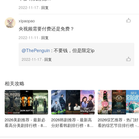
球。梅西本届世界杯打进4个点球，追平单届世界杯点球进
2022-11-17
· 回复
球纪录。他也成为世界杯历史上第一位在单届世界杯小组
赛、16强赛、8强赛、半决赛和决赛中都获得进球的球员。
xipaopao
央视频需要付费还是免费？
2022-11-11
· 回复
:
不要钱，但是限定ip
@ThePenguin
2022-11-17
· 回复
相关攻略
2026美剧推荐 - 最新必
2026韩剧推荐 - 最新高
2026综艺推荐 - 热门好
图片来自于Dylan Martinez/Reuters ，版权属于原作者
看高分美剧排行榜 - 8月
分好看韩剧排行榜 - 8月
看的综艺节目排行榜 - 
最新: 《​​足球教练 》第
最新：丁海寅《我的荒
月最新:《​​伦敦合伙人
恭喜阿根廷！恭喜梅西！
四季回归！
糖恋爱 》上线❣️
回归啦