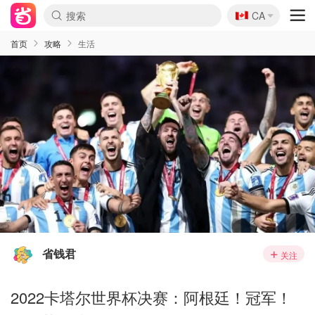
🇨🇦
CA
首页
攻略
生活
省钱君
关注
2022卡塔尔世界杯决赛：阿根廷！冠军！