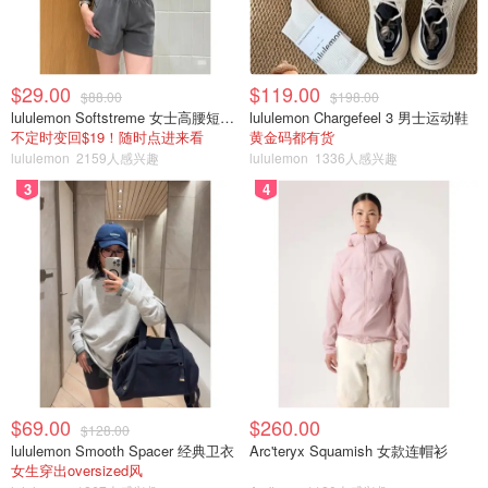
下攻略！
加拿大观看世界杯攻略 - 海外看
$29.00
$119.00
$88.00
$198.00
CCTV5直播+中英文免费网站
lululemon Softstreme 女士高腰短裤 10cm
lululemon Chargefeel 3 男士运动鞋
不定时变回$19！随时点进来看
黄金码都有货
lululemon
2159人感兴趣
lululemon
1336人感兴趣
是不是有鸡腿吃
41.9w
19
3
4
世界杯比赛共分为8个小组（A至H组），每组四支队伍。11
月20日至12月2日期间为小组赛，每组小组有三轮，共计五
场比赛，小组排名前两位晋级淘汰赛。
淘汰赛从12月3日开始。12月3日至12月7日为1/8决赛，12
月7日至12月11日是1/4决赛，12月14和15日是半决赛，12
月17日是季军赛，12月18日是冠亚军决赛。世界杯全部比
赛共有64场。
$69.00
$260.00
$128.00
lululemon Smooth Spacer 经典卫衣
Arc'teryx Squamish 女款连帽衫
详细的分组和赛程如下：
女生穿出oversized风