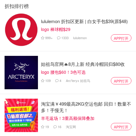
折扣排行榜
在加拿大如何看2022卡塔尔世界杯
lululemon 折扣区更新 | 白女手包$39(原$48)
1.加拿大直播平台
logo 棒球帽$29
2022年世界杯将在FOX体育中进行直播。所有比赛也将通
999+
1333
lululemon
APP打开
过流媒体服务进行直播，如
Sling TV
和
Hulu + Live TV
。
TSN
是2022年FIFA世界杯的主场，每场比赛也可以在
TSN应用程序上看到直播。
始祖鸟官网🔥8月上新 经典冷帽回归$80收
logo 腰包$60！3色可选
109
4
Arc'teryx 始祖鸟
APP打开
淘宝满￥499最高2KG空运包邮 回归！数量不
多！手慢无！
羊毛返场！3重高额保障叠加
19
16
淘宝网
APP打开