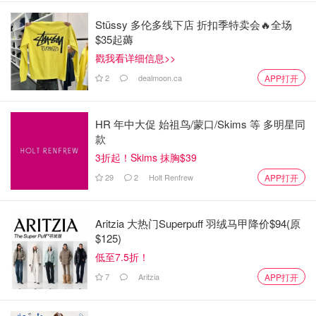
Stüssy 多伦多线下店 折扣季特卖会🔥全场
$35起薅
戳我看详细信息>>
2
dealmoon.ca
APP打开
HR 年中大促 始祖鸟/蒙口/Skims 等 多明星同
款
3折起！Skims 抹胸$39
29
2
Holt Renfrew
APP打开
图片来自tsn.ca，版权属原作者
Aritzia 大热门Superpuff 羽绒马甲降价$94(原
2.有线电视
$125)
所有 2022 年 FIFA 世界杯比赛都可以在 TSN 的五个频道之
低至7.5折！
一上观看。大多数有线服务提供商，包括 Bell、Rogers、
7
Aritzia
APP打开
Shaw、Cogeco、Vidéotron 等，其频道目录中都有 TSN。