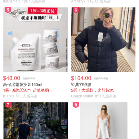
lululemon
1267人感兴趣
Arc'teryx
1120人感兴趣
5
6
$48.00
$164.00
$96.00
$820.00
高保湿霜替换装150ml
经典羽绒服
1袋=3罐5X50ml 超值换购
2折！大爆款，之前$205
Kiehl's
933人感兴趣
Coach Outlet
851人感兴趣
7
8