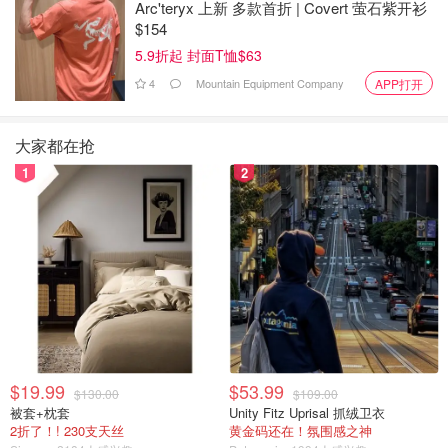
2046
Arc'teryx 上新 多款首折 | Covert 萤石紫开衫
$154
5.9折起 封面T恤$63
难以置信！布兰普顿房屋火灾中丧生
4
Mountain Equipment Company
APP打开
的家庭成员被确认！特鲁多，福特纷
纷致哀
zouett
2367
大家都在抢
1
2
$19.99
$53.99
$130.00
$109.00
被套+枕套
Unity Fitz Uprisal 抓绒卫衣
2折了！! 230支天丝
黄金码还在！氛围感之神