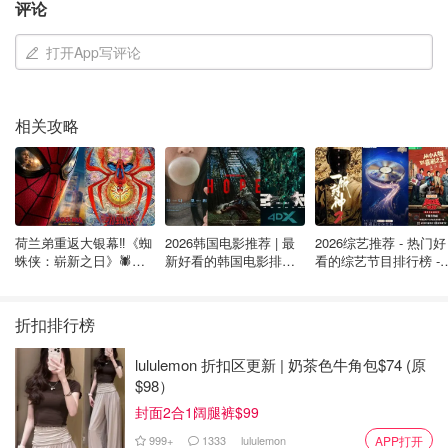
评论
"Fund-A-Flip"项目让投资者通过Epic购买房屋，进行改进和
升级，然后再出售获利。该公司的宣传材料显示，投资者一
打开App写评论
年有10%的回报。
"无忧房东计划"让投资者——大多数是省外的，在购买通过
相关攻略
Fund-a-Flip计划 收购的房屋后，投资者承担房屋的抵押贷
款，而Epic则负责寻找租户，物业的一切后续管理工作。为
投资者提供15%的保证回报率。
期票项目引起了政府监管部门的注意，导致了2021年10月
荷兰弟重返大银幕‼️《蜘
2026韩国电影推荐 | 最
2026综艺推荐 - 热门好
蛛侠：崭新之日》🕷️北
新好看的韩国电影排行
看的综艺节目排行榜 - 
发出停止交易令。
美热映中❣️阵容豪华✨🤩
榜，必看盘点！8月最
月最新:《​​披荆斩棘
新！(持续更新）
2026》回归啦
内幕消息
折扣排行榜
Adam Elliott于2020年8月开始在Epic Alliance Properties工
lululemon 折扣区更新 | 奶茶色牛角包$74 (原
作。
$98）
封面2合1阔腿裤$99
Elliott说，他在Epic的第二天就发现不对劲。
999+
1333
lululemon
APP打开