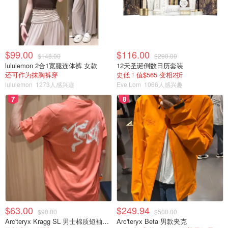
$99.00
$116.00
$148.00
$290.00
lululemon 2合1宽腿连体裤 女款
12天圣诞倒数日历套装
还可作为抹胸裤穿
史低！值$565 变相2折
lululemon
1273人感兴趣
Eve Lom
1066人感兴趣
7
8
$63.00
$249.94
$90.00
$500.00
Arc'teryx Kragg SL 男士棉质短袖T恤
Arc'teryx Beta 男款夹克