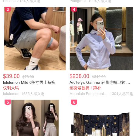
Simons
2184人感兴趣
Patagonia
1994人感兴趣
3
4
$39.00
$238.00
$78.00
$340.00
lululemon Mile 6英寸男士短裤
Arc'teryx Gamma 轻量连帽卫衣 女款
仅剩大码
锦葵紫首折！蹲补
lululemon
1633人感兴趣
Mountain Equipment Company
1304人感兴趣
5
6