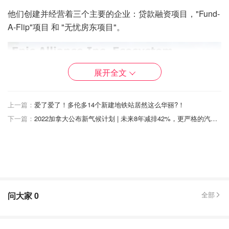
他们创建并经营着三个主要的企业：贷款融资项目，"Fund-
A-Flip"项目 和 "无忧房东项目"。
展开全文
上一篇：
爱了爱了！多伦多14个新建地铁站居然这么华丽?！
下一篇：
2022加拿大公布新气候计划 | 未来8年减排42%，更严格的汽车销售转向电动车型时间表！
图片来源于Daily News
该公司在八年内融资了1000万元的资金池，诱使人们向
问大家
0
全部
Epic提供5万至50万元的资金，以换取一张承兑汇票。回报
率从15%到20%不等。