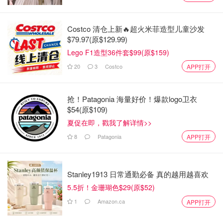
他说："一般来说，住宅物业管理是靠高入住率。需要有
70%到80%的入住率，才能使业务有意义。"
Costco 清仓上新🔥超火米菲造型儿童沙发
$79.97(原$129.99)
"他们的出租率低于50%，如果真的想赚钱的话，这是不可
Lego F1造型36件套$99(原$159)
持续的。"
20
3
Costco
APP打开
Elliott说，当他与同事们交谈时，他顿悟到公司是如何兴旺
了八年。
抢！Patagonia 海量好价！爆款logo卫衣
"我当时想，哦！我们是一家投资公司。我意识到，大部分
$54(原$109)
业务，是通过投资者。"
夏促在即，戳我了解详情>>
8
Patagonia
APP打开
他说，该公司通过不断引入新的投资者和新的资金，向之前
的投资者支付较高的回报率，即使在出租率低和租金预测不
现实的情况下。
Stanley1913 日常通勤必备 真的越用越喜欢
5.5折！金珊瑚色$29(原$52)
2022年1月19日，公司创始人组织了最后一次与投资者的视
频通话。
1
Amazon.ca
APP打开
这段16分钟的介绍，让持有借贷期票的人知道钱没了，也让