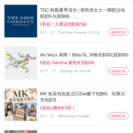
参加无忧房东计划的人知道他们是房东，要自己处理接下来
TSC 鞋靴夏季清仓 | 斯凯奇女士一脚蹬运动
的房产问题。
鞋$35.9(原$99)
3折起！儿童运动鞋$25起
坐在白板前，这对夫妇以一个直截了当的信息开始。
0
The Shoe Company CA (CA)
APP打开
Laflamme说："我们没有任何好消息。公司破产了。"
来源：
Daily News
Arc'teryx 再降！Beta SL 冲锋衣$300(原$500)
5折起 Gamma 紫色夹克$238
2022年多伦多平均租金价格上涨了
17
Sporting Life CA (CA)
APP打开
11% 网友直呼租不起房！
zouett
2124
MK 热卖包包盘点💥Zoe腋下包$65、经典贝
壳包$76
2折起+额外8.5折！
新纪录！GTA新房的基准价格跃升35%
2
Michael Kors Canada
APP打开
至186万加元！
zouett