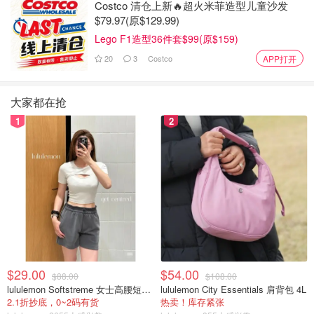
Costco 清仓上新🔥超火米菲造型儿童沙发
$79.97(原$129.99)
Lego F1造型36件套$99(原$159)
20
3
Costco
APP打开
付费会员
还可以查询具体飞机的
机龄
、序列号等更加详细的
飞机信息。
大家都在抢
1
2
$29.00
$54.00
$88.00
$108.00
lululemon Softstreme 女士高腰短裤 10cm
lululemon City Essentials 肩背包 4L
2.1折抄底，0~2码有货
热卖！库存紧张