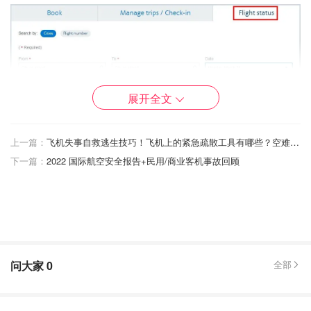
展开全文
图片来自于AA，版权属于原作者
上一篇：
飞机失事自救逃生技巧！飞机上的紧急疏散工具有哪些？空难存活率有95%，遇到空难哪些方法可以帮到你？
在航班详情里的“
Aircraft
”里，也可以看到具体机型。
下一篇：
2022 国际航空安全报告+民用/商业客机事故回顾
问大家
0
全部
图片来自于AA，版权属于原作者