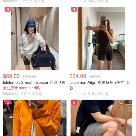
lululemon
2655人感兴趣
lululemon
855人感兴趣
3
4
FAA免费查询航班机龄
$69.00
$24.00
$128.00
$64.00
lululemon Smooth Spacer 经典卫衣
lululemon Align 高腰短裤 8英寸 女
如果不想付费查询机龄的话，也可以麻烦一点，通过具体航
女生穿出oversized风
款
lululemon
810人感兴趣
lululemon
518人感兴趣
班飞机的
N-编号
再去FAA官网
查询（但这个方法仅限美国飞
5
6
机）。
例如在
FlightRadar24
网站上，以AA31航班为例，可以看到
在Aircraft的机型后面有一个N-Number（N-编号），N号码
就是这架飞机在FAA的注册号。