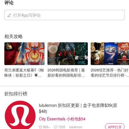
如何查询飞机机龄
评论
除了机型以外，机龄也是一个很重要的信息。如果飞机机龄
打开App写评论
比较新，机上的设施肯定也会更新净更舒适，也可以不用太
担心飞机因为零件老化导致的安全问题。所以选择飞机机龄
往往只有一个唯一的标准，那就是同机型之间
越新越好
。
相关攻略
很多综合型飞机航班信息追踪网站也能查询到比官网更多的
信息。比如
FlightRadar24.com
：
荷兰弟重返大银幕‼️《蜘
2026韩国电影推荐 | 最
2026综艺推荐 - 热门好
蛛侠：崭新之日》🕷️北
新好看的韩国电影排行
看的综艺节目排行榜 - 
美热映中❣️阵容豪华✨🤩
榜，必看盘点！8月最
月最新:《​​披荆斩棘
新！(持续更新）
2026》回归啦
折扣排行榜
lululemon 折扣区更新 | 盒子包首降$39(原
$48)
City Essentials 小粉包$54
999+
1333
lululemon
APP打开