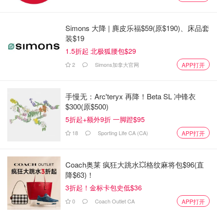
Simons 大降 | 麂皮乐福$59(原$190)、床品套
装$19
1.5折起 北极狐腰包$29
2
Simons加拿大官网
APP打开
手慢无：Arc'teryx 再降！Beta SL 冲锋衣
$300(原$500)
5折起+额外9折 一脚蹬$95
18
Sporting Life CA (CA)
APP打开
Coach奥莱 疯狂大跳水💥格纹麻将包$96(直
可以从航班号码免费查询具体
航班行程状态
和
机型
，还有
历
降$63)！
史飞行记录
等，甚至可以查看航班飞行的详情。
3折起！金标卡包史低$36
0
Coach Outlet CA
APP打开