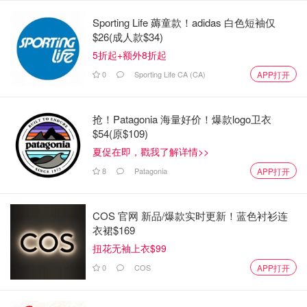
Sporting Life 薅童款！adidas 白色短袖仅
$26(成人款$34)
5折起+额外8折起
0
Sporting Life CA (CA)
APP打开
抢！Patagonia 海量好价！爆款logo卫衣
$54(原$109)
夏促在即，戳我了解详情>>
8
Patagonia
APP打开
COS 官网 新品/爆款实时更新！蓝色衬衫连
衣裙$169
扭花无袖上衣$99
0
COS
APP打开