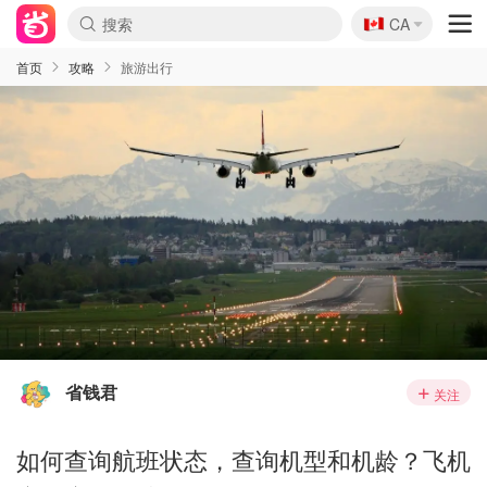
🇨🇦
CA
首页
攻略
旅游出行
省钱君
关注
如何查询航班状态，查询机型和机龄？飞机