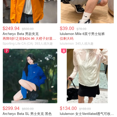
$249.94
$39.00
$500.00
$78.00
Arc'teryx Beta 男款夹克
lululemon Mile 6英寸男士短裤
再降5折!之前$424.96 大橙子好显白 蹲补
仅剩大码
Sporting Life CA (CA)
393人感兴趣
lululemon
345人感兴趣
7
8
图片来自于FlightRadar24，版权属于原作者
打开
FAA官网N-号码查询页面
，输入你想查询的飞机N-号
码：
$299.94
$134.00
$600.00
$188.00
Arc'teryx Beta SL 男士夹克 黑色
lululemon 女士Ventilated透气可收纳跑步夹克