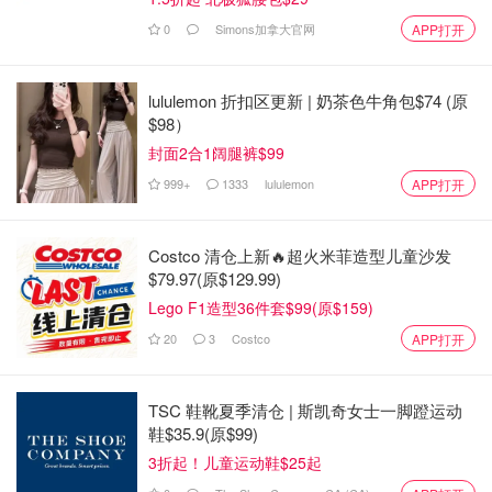
0
Simons加拿大官网
APP打开
lululemon 折扣区更新 | 奶茶色牛角包$74 (原
$98）
封面2合1阔腿裤$99
原创之星
999+
1333
lululemon
APP打开
Costco 清仓上新🔥超火米菲造型儿童沙发
$79.97(原$129.99)
Lego F1造型36件套$99(原$159)
20
3
Costco
APP打开
TSC 鞋靴夏季清仓 | 斯凯奇女士一脚蹬运动
鞋$35.9(原$99)
3折起！儿童运动鞋$25起