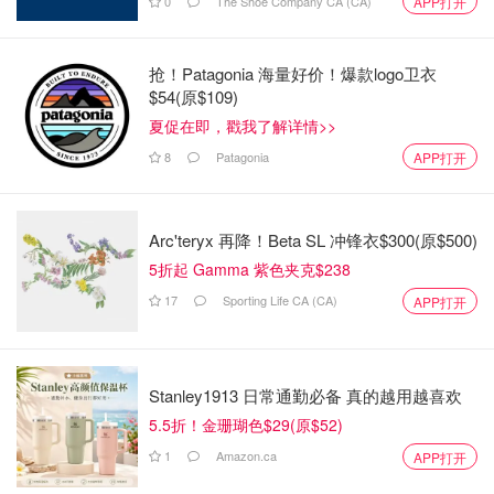
0
The Shoe Company CA (CA)
APP打开
抢！Patagonia 海量好价！爆款logo卫衣
$54(原$109)
夏促在即，戳我了解详情>>
8
Patagonia
APP打开
Arc'teryx 再降！Beta SL 冲锋衣$300(原$500)
5折起 Gamma 紫色夹克$238
17
Sporting Life CA (CA)
APP打开
Stanley1913 日常通勤必备 真的越用越喜欢
5.5折！金珊瑚色$29(原$52)
1
Amazon.ca
APP打开