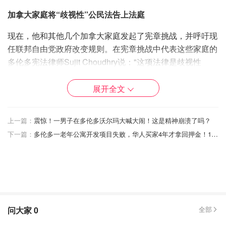
加拿大家庭将“歧视性”公民法告上法庭
现在，他和其他几个加拿大家庭发起了宪章挑战，并呼吁现
任联邦自由党政府改变规则。在宪章挑战中代表这些家庭的
多伦多宪法律师Sujit Choudhry说："这项法律是歧视性
的"。
展开全文
根据Choudhry的研究，有17.3万生活在加拿大的加拿大公
民是由其他加拿大公民在国外出生的。他说，这些人应该有
上一篇：
震惊！一男子在多伦多沃尔玛大喊大闹！这是精神崩溃了吗？
权在国外建立家庭，并给他们的孩子加拿大公民身份，就像
下一篇：
多伦多一老年公寓开发项目失败，华人买家4年才拿回押金！120人等待退还约1500万加币的押金！
在加拿大出生的加拿大人一样。Choudhry说，目前的公民
身份法过于宽泛，导致家庭从官僚机构的缝隙中漏掉。
Choudhry说："政府有许多其他方法来加强加拿大公民身份
的价值，并解决加拿大人无限期地将公民身份传到国外的问
题，而不必使用如此钝的工具。"
问大家
0
全部
当Chandler在2017年搬回加拿大时，他的妻子和孩子留在