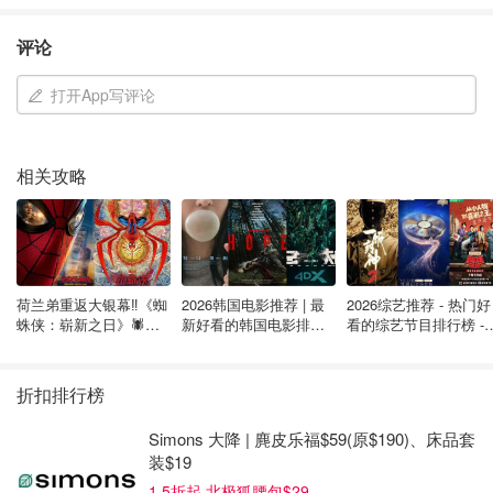
了中国。一年多后，在担保程序得到批准，他的孩子作为移
民抵达加拿大后，他们在BC省团聚。在那一年里，
评论
Chandler所能做的就是通过视频电话保持联系。
打开App写评论
"这绝对是个难题。作为一个父母，你想在你的孩子身边。
你想在那里指导他们，教育他们，和他们一起玩
耍，"Chandler说。
相关攻略
在他的孩子到达加拿大仅三年多的时间里，其中一个孩子已
经获得了公民身份。然而，Chandler说，政府的繁文缛节不
应该妨碍他作为父亲的角色。他希望宪章的挑战能够成功，
这样就不会有其他加拿大海外家庭发现自己处于同样的困境
荷兰弟重返大银幕‼️《蜘
2026韩国电影推荐 | 最
2026综艺推荐 - 热门好
蛛侠：崭新之日》🕷️北
新好看的韩国电影排行
看的综艺节目排行榜 - 
中。
美热映中❣️阵容豪华✨🤩
榜，必看盘点！8月最
月最新:《​​披荆斩棘
新！(持续更新）
2026》回归啦
来源：
CTV
折扣排行榜
Simons 大降 | 麂皮乐福$59(原$190)、床品套
装$19
1.5折起 北极狐腰包$29