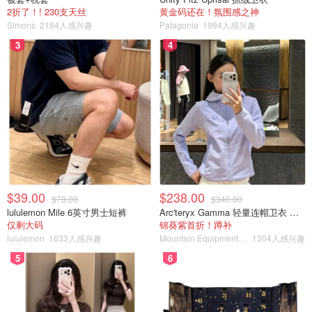
2折了！! 230支天丝
黄金码还在！氛围感之神
Simons
2184人感兴趣
Patagonia
1994人感兴趣
3
4
$39.00
$238.00
$78.00
$340.00
lululemon Mile 6英寸男士短裤
Arc'teryx Gamma 轻量连帽卫衣 女款
仅剩大码
锦葵紫首折！蹲补
lululemon
1633人感兴趣
Mountain Equipment Company
1304人感兴趣
5
6