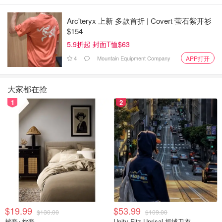
Arc'teryx 上新 多款首折 | Covert 萤石紫开衫
$154
5.9折起 封面T恤$63
4
Mountain Equipment Company
APP打开
大家都在抢
1
2
$19.99
$53.99
$130.00
$109.00
被套+枕套
Unity Fitz Uprisal 抓绒卫衣