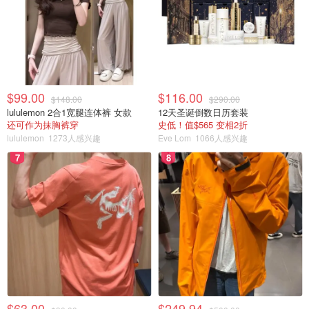
$99.00
$116.00
$148.00
$290.00
lululemon 2合1宽腿连体裤 女款
12天圣诞倒数日历套装
还可作为抹胸裤穿
史低！值$565 变相2折
lululemon
1273人感兴趣
Eve Lom
1066人感兴趣
7
8
$63.00
$249.94