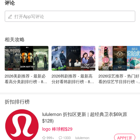
评论
图片来自于警方，版权属于原作者
打开App写评论
"什么？"她回答说，接过文件。
相关攻略
"这是你的通知，因为......" Bunch开始说时，他突然注意到
Li Yan右手拿着一把切肉刀。
2026美剧推荐 - 最新必
2026韩剧推荐 - 最新高
2026综艺推荐 - 热门好
看高分美剧排行榜 - 8月
分好看韩剧排行榜 - 8月
看的综艺节目排行榜 - 
最新: 《​​足球教练 》第
最新：丁海寅《我的荒
月最新:《​​伦敦合伙人
四季回归！
糖恋爱 》上线❣️
回归啦
折扣排行榜
lululemon 折扣区更新 | 超经典卫衣$69(原
$128)
logo 棒球帽$29
图片来自于警方 ，版权属于原作者
999+
1333
lululemon
APP打开