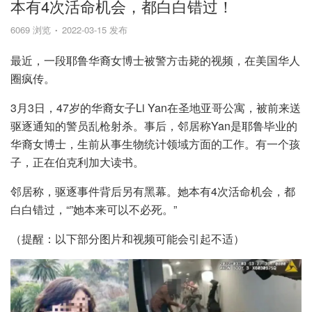
本有4次活命机会，都白白错过！
6069 浏览
2022-03-15 发布
最近，一段耶鲁华裔女博士被警方击毙的视频，在美国华人
圈疯传。
3月3日，47岁的华裔女子Li Yan在圣地亚哥公寓，被前来送
驱逐通知的警员乱枪射杀。事后，邻居称Yan是耶鲁毕业的
华裔女博士，生前从事生物统计领域方面的工作。有一个孩
子，正在伯克利加大读书。
邻居称，驱逐事件背后另有黑幕。她本有4次活命机会，都
白白错过，“”她本来可以不必死。”
（提醒：以下部分图片和视频可能会引起不适）