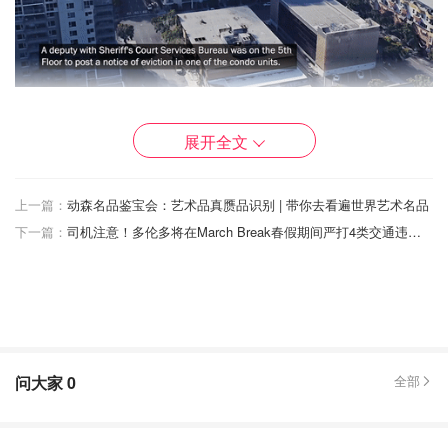
图片来自于警方，版权属于原作者
展开全文
她打开门， Bunch确认了她的名字并递给她文件。
Bunch说："这是一份驱逐通知。
上一篇：
动森名品鉴宝会：艺术品真赝品识别 | 带你去看遍世界艺术名品
下一篇：
司机注意！多伦多将在March Break春假期间严打4类交通违规行为🚦！
问大家
0
全部