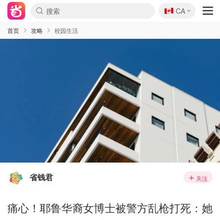
🇨🇦
CA
首页
攻略
校园生活
省钱君
关注
痛心！耶鲁华裔女博士被警方乱枪打死：她