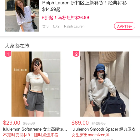
Ralph Lauren 折扣区上新补货！经典衬衫
$44.99起
6折起！马标短袖$26.99
3
2
Ralph Lauren
APP打开
图片来自于警方，版权属于原作者
大约8分钟后，视频重新开始，Bunch的主管来到现场，可
大家都在抢
以听到Li在紧闭的门后大喊。警察劝说了40分钟，无果，副
1
2
警长和圣地亚哥警察带着狗准备进入李的房子。
$29.00
$69.00
$88.00
$128.00
lululemon Softstreme 女士高腰短裤 10cm
lululemon Smooth Spacer 经典卫衣
不定时变回$19！随时点进来看
女生穿出oversized风