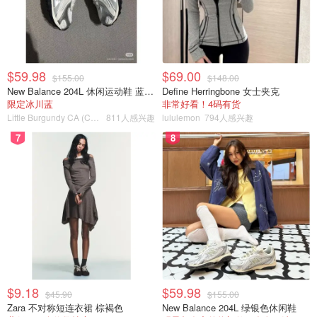
以听到狗的叫声。Li喊话，并仍然拿着刀，有人喊了两声
"bean bag（豆装散弹枪）"，然后听到武器发射的声音。
当Li拿着刀从卧室里冲出来时，这些低致命性的子弹似乎并
$59.98
$69.00
不奏效。
$155.00
$148.00
New Balance 204L 休闲运动鞋 蓝银色
Define Herringbone 女士夹克
限定冰川蓝
非常好看！4码有货
场面越来越混乱，副警长和警官们退到了走廊上，其中三人
Little Burgundy CA (CA）
811人感兴趣
lululemon
794人感兴趣
倒在地上，相互推搡着，而Li则拿着刀指着他们。
7
8
警局公布的视频中，没有一个清楚地显示警官遇袭，但在Li
被枪击并脸朝前倒在地上后，可以听到一名警官说他被刺伤
了。
$9.18
$59.98
$45.90
$155.00
Zara 不对称短连衣裙 棕褐色
New Balance 204L 绿银色休闲鞋