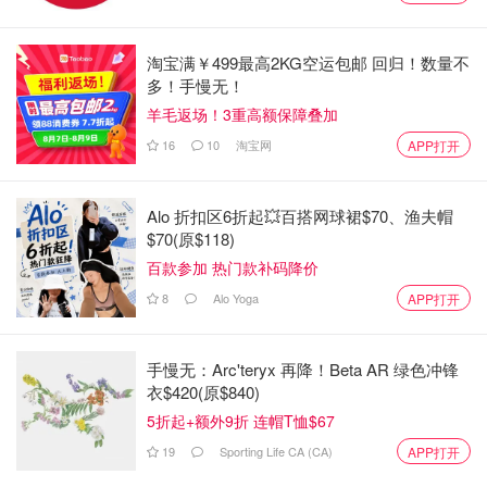
Bunch指着刀子，拔出手枪，一边说："马上把刀子放下，
淘宝满￥499最高2KG空运包邮 回归！数量不
否则我就(expletive)开枪。"
多！手慢无！
羊毛返场！3重高额保障叠加
他反复地大喊道 "把刀放下，把刀放下，把刀放下"。
16
10
淘宝网
APP打开
Alo 折扣区6折起💥百搭网球裙$70、渔夫帽
$70(原$118)
百款参加 热门款补码降价
8
Alo Yoga
APP打开
手慢无：Arc'teryx 再降！Beta AR 绿色冲锋
衣$420(原$840)
5折起+额外9折 连帽T恤$67
图片来自于警方 ，版权属于原作者
19
Sporting Life CA (CA)
APP打开
Li Yan回喊着，让他把枪放下。她问他："我怎么能知道你