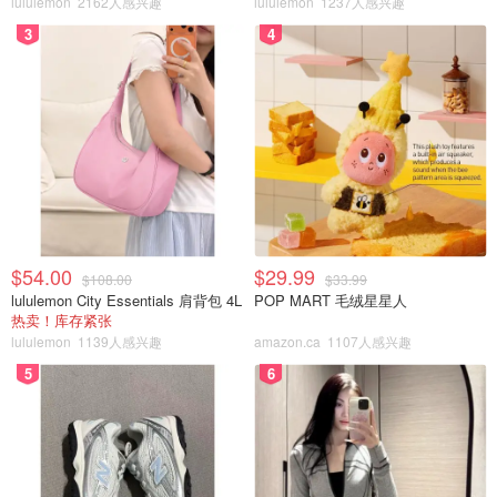
lululemon
2162人感兴趣
lululemon
1237人感兴趣
图片来自于警方 ，版权属于原作者
3
4
他们用一把钥匙进入公寓。第一批进门的副警长手持非致命
性武器，他们说自己是警长办公室的成员。
$54.00
$29.99
$108.00
$33.99
lululemon City Essentials 肩背包 4L
POP MART 毛绒星星人
热卖！库存紧张
lululemon
1139人感兴趣
amazon.ca
1107人感兴趣
5
6
图片来自于警方 ，版权属于原作者
当警员们命令她举起双手出来时，Li在卧室门后，视频中可