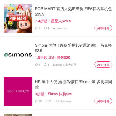
不是入侵者？
POP MART 官店大热IP降价 FIFA联名耳机包
$39.9
Bunch又多次让李某放下刀，并警告说，如果她向他走来，
7.4折起！星星人$29.9
他将向她开枪。
2
1
Amazon.ca
APP打开
"把枪（警员口误，应该是刀）放下，女士，我会开枪，把
枪放下。”
Simons 大降 | 麂皮乐福$59(原$190)、马克杯
$2.9
Li Yan回答说，她并不害怕，而且她不会向他走来。她指责
1.5折起 北面 腰包$20
他是个假警察，并问他的警徽在哪里，然后把文件扔到走廊
6
1
Simons加拿大官网
里，把门关上。
APP打开
HR 年中大促 始祖鸟/蒙口/Skims 等 多明星同
款
3折起！Skims 抹胸$39
29
2
Holt Renfrew
APP打开