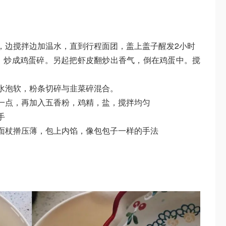
，边搅拌边加温水，直到行程面团，盖上盖子醒发2小时
，炒成鸡蛋碎。另起把虾皮翻炒出香气，倒在鸡蛋中。搅
水泡软，粉条切碎与韭菜碎混合。
一点，再加入五香粉，鸡精，盐，搅拌均匀
手
面杖擀压薄，包上内馅，像包包子一样的手法