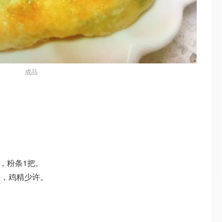
成品
把，粉条1把。
许，鸡精少许。