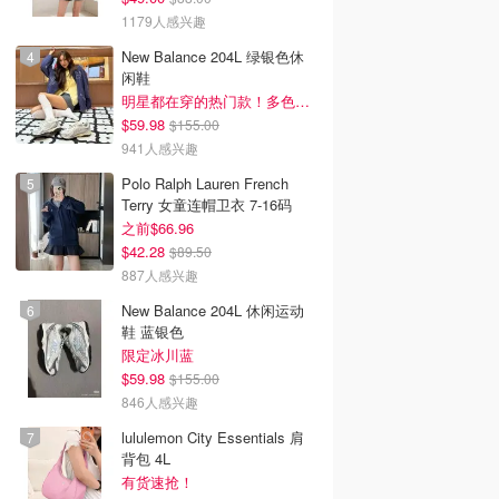
1179人感兴趣
New Balance 204L 绿银色休
闲鞋
明星都在穿的热门款！多色可选 3.8折
$59.98
$155.00
941人感兴趣
Polo Ralph Lauren French
Terry 女童连帽卫衣 7-16码
之前$66.96
$42.28
$89.50
887人感兴趣
New Balance 204L 休闲运动
鞋 蓝银色
限定冰川蓝
$59.98
$155.00
846人感兴趣
lululemon City Essentials 肩
背包 4L
有货速抢！