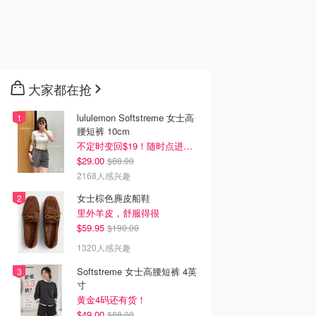
大家都在抢
lululemon Softstreme 女士高
腰短裤 10cm
不定时变回$19！随时点进来看
$29.00
$88.00
2168人感兴趣
女士棕色麂皮船鞋
里外羊皮，舒服得很
$59.95
$190.00
1320人感兴趣
Softstreme 女士高腰短裤 4英
寸
黄金4码还有货！
$49.00
$88.00