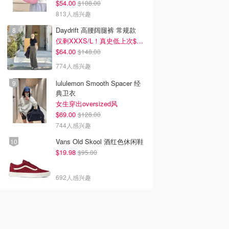
$54.00
$108.00
813人感兴趣
Daydrift 高腰阔腿裤 常规款
仅剩XXXS/L！真史低上次$114
$64.00
$148.00
774人感兴趣
lululemon Smooth Spacer 经
典卫衣
女生穿出oversized风
$69.00
$128.00
744人感兴趣
Vans Old Skool 酒红色休闲鞋
$19.98
$95.00
692人感兴趣