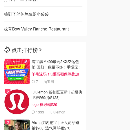
搞到了丝芙兰编织小袋袋
拔草Bow Valley Ranche Restaurant
点击排行榜
淘宝满￥499最高2KG空运包
邮 回归！数量不多！手慢无！
羊毛返场！3重高额保障叠加
7
淘宝网
lululemon 折扣区更新 | 超经典
卫衣$69(原$128)
logo 棒球帽$29
1333
lululemon
Alo 百刀内挖宝 | 正反两穿短
袖$90、透气网球裙$70