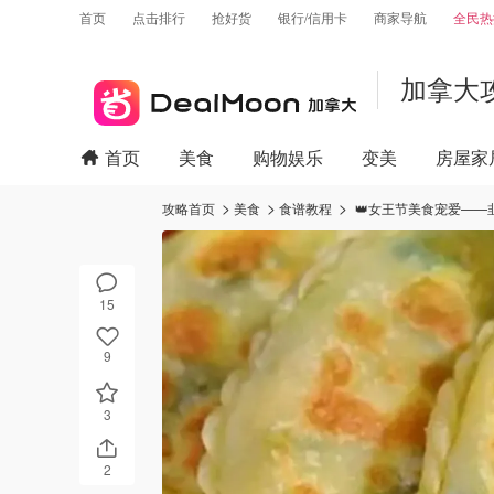
首页
点击排行
抢好货
银行/信用卡
商家导航
全民热
加拿大
首页
美食
购物娱乐
变美
房屋家
攻略首页
美食
食谱教程
👑女王节美食宠爱——
15
9
3
2