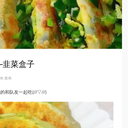
—韭菜盒子
-06 发布
友一起吃(///▽///)