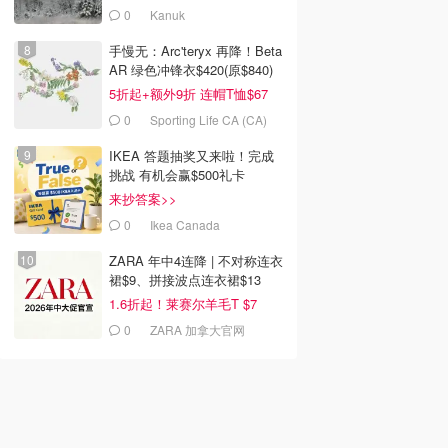
0
Kanuk
手慢无：Arc'teryx 再降！Beta
AR 绿色冲锋衣$420(原$840)
5折起+额外9折 连帽T恤$67
0
Sporting Life CA (CA)
IKEA 答题抽奖又来啦！完成
挑战 有机会赢$500礼卡
来抄答案>>
0
Ikea Canada
ZARA 年中4连降 | 不对称连衣
裙$9、拼接波点连衣裙$13
1.6折起！莱赛尔羊毛T $7
0
ZARA 加拿大官网