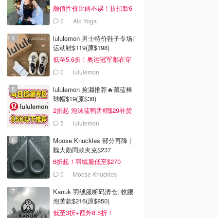
颜值性价比两不误！折扣款6
折起
0
Alo Yoga
lululemon 男士特价鞋子专场|
运动鞋$119(原$198)
低至5.6折！奥运冠军都在穿
0
lululemon
lululemon 捡漏推荐🔥藏蓝棒
球帽$19(原$38)
2折起 泡沫蓝鸭舌帽$29补货
5
lululemon
Moose Knuckles 部分再降 |
魏大勋同款夹克$237
6折起！羽绒服低至$270
0
Moose Knuckles
Kanuk 羽绒服断码清仓| 收腰
泡芙款$216(原$850)
低至3折+额外8.5折！