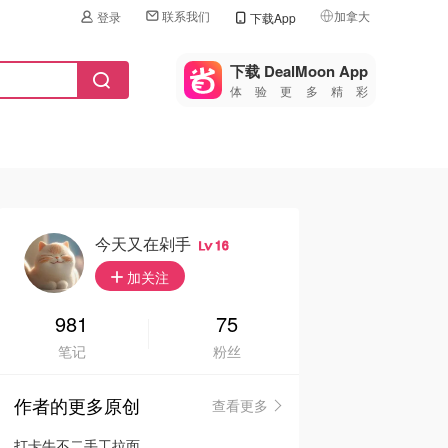
联系我们
加拿大
登录
下载App
🇺🇸
美国
下载 DealMoon App
体验更多精彩
🇨🇳
中国
🇨🇦
加拿大
🇬🇧
英国
🇩🇪
德国
今天又在剁手
16
🇫🇷
加关注
法国
🇮🇹
981
75
意大利
笔记
粉丝
🇦🇺
澳洲
作者的更多原创
查看更多
🇳🇿
新西兰
打卡牛不二手工拉面