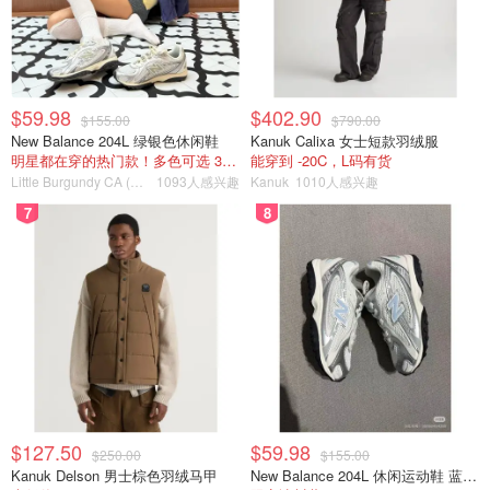
$59.98
$402.90
$155.00
$790.00
New Balance 204L 绿银色休闲鞋
Kanuk Calixa 女士短款羽绒服
明星都在穿的热门款！多色可选 3.8折
能穿到 -20C，L码有货
Little Burgundy CA (CA）
1093人感兴趣
Kanuk
1010人感兴趣
7
8
$127.50
$59.98
$250.00
$155.00
Kanuk Delson 男士棕色羽绒马甲
New Balance 204L 休闲运动鞋 蓝银色