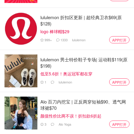
lululemon 折扣区更新 | 超经典卫衣$69(原
$128)
logo 棒球帽$29
999+
1333
lululemon
APP打开
lululemon 男士特价鞋子专场| 运动鞋$119(原
$198)
低至5.6折！奥运冠军都在穿
1
lululemon
APP打开
Alo 百刀内挖宝 | 正反两穿短袖$90、透气网
球裙$70
颜值性价比两不误！折扣款6折起
3
Alo Yoga
APP打开