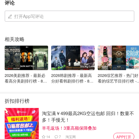
评论
来自土星的小碎冰
4.9w
1
打开App写评论
加拿大8个投诉渠道让你学会保护自己
的权益！购物，人权，广告，电信等
相关攻略
叶不知秋
7.2w
14
2026美剧推荐 - 最新必
2026韩剧推荐 - 最新高
2026综艺推荐 - 热门好
看高分美剧排行榜 - 8月
分好看韩剧排行榜 - 8月
看的综艺节目排行榜 - 
最新: 《​​足球教练 》第
最新：丁海寅《我的荒
月最新:《​​伦敦合伙人
四季回归！
糖恋爱 》上线❣️
回归啦
折扣排行榜
淘宝满￥499最高2KG空运包邮 回归！数量不
多！手慢无！
羊毛返场！3重高额保障叠加
原创之星
14
7
淘宝网
APP打开