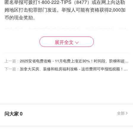
匿名举报可拨打1-800-222-TIPS（8477）或在网上向达勒
姆地区打击犯罪部门发送。举报人可能有资格获得2,000加
币的现金奖励。
警方表示，加密货币诈骗的案例很多，但他们提醒说，能拿
回资金的情况极为罕见。但如果你被骗了，你还是应该向警
展开全文
方报告，以备采取一些措施来追回你的钱。
来源：
CTV
上一篇：
2025安省电费攻略 - 11月电费上涨近30%！时间段、阶梯和超低夜间费率盘点！
下一篇：
加拿大买房、装修和租房福利攻略 - 这些费用可申报抵税额！看这一篇就懂了！
加拿大购买加密货币攻略 - 比特币交易
所交易平台，虚拟货币小科普
IPICKU
5.9w
11
问大家
0
全部
工作权益受到侵害？加拿大劳务投诉
渠道有这些！