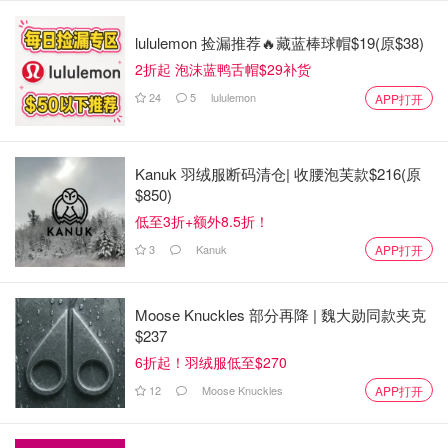
lululemon 捡漏推荐🔥藏蓝棒球帽$19(原$38)
2折起 泡沫蓝鸭舌帽$29补货
24
5
lululemon
APP打开
Kanuk 羽绒服断码清仓| 收腰泡芙款$216(原
$850)
低至3折+额外8.5折！
3
Kanuk
APP打开
Moose Knuckles 部分再降 | 魏大勋同款夹克
$237
6折起！羽绒服低至$270
12
Moose Knuckles
APP打开