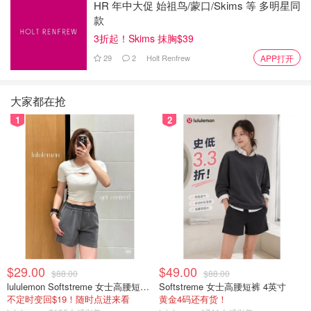
HR 年中大促 始祖鸟/蒙口/Skims 等 多明星同
款
3折起！Skims 抹胸$39
29
2
Holt Renfrew
APP打开
大家都在抢
1
2
$29.00
$49.00
$88.00
$88.00
lululemon Softstreme 女士高腰短裤 10cm
Softstreme 女士高腰短裤 4英寸
不定时变回$19！随时点进来看
黄金4码还有货！