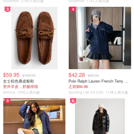
lululemon
2190人感兴趣
lululemon
1741人感兴趣
3
4
$59.95
$42.28
$190.00
$89.50
女士棕色麂皮船鞋
Polo Ralph Lauren French Terry 女童连帽卫衣 7-16码
里外羊皮，舒服得很
之前$66.96
Simons
1290人感兴趣
Sporting Life CA (CA)
1108人感兴趣
5
6