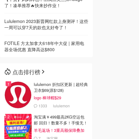
了！凑单推荐🔥快来抄作业！
Lululemon 2023新晋网红款上身测评！这些
一周可以穿7天的款也太好夸了！
FOTILE 方太加拿大618年中大促 | 家用电
器全场优惠 直降高达$800
点击排行榜
lululemon 折扣区更新 | 超经典
卫衣$69(原$128)
logo 棒球帽$29
1333
lululemon
淘宝满￥499最高2KG空运包
邮 回归！数量不多！手慢无！
羊毛返场！3重高额保障叠加
7
淘宝网