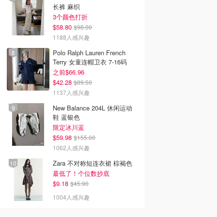
长裤 麻织
3个颜色打折
$58.80
$98.00
1188人感兴趣
Polo Ralph Lauren French
Terry 女童连帽卫衣 7-16码
之前$66.96
$42.28
$89.50
1137人感兴趣
New Balance 204L 休闲运动
鞋 蓝银色
限定冰川蓝
$59.98
$155.00
1062人感兴趣
Zara 不对称短连衣裙 棕褐色
蕞低了！个位数抄底
$9.18
$45.90
1004人感兴趣