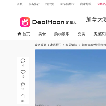
首页
点击排行
抢好货
银行/信用卡
商家导航
全民热
加拿大
首页
美食
购物娱乐
变美
房屋家
攻略首页
家居厨卫
家居清洁
加拿大8款除雪机推
4
10
10
36