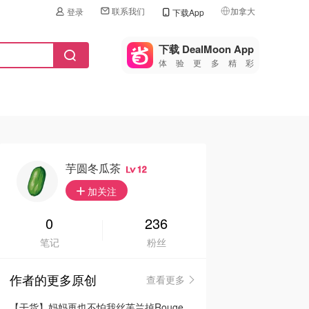
联系我们
加拿大
登录
下载App
🇺🇸
美国
下载 DealMoon App
体验更多精彩
🇨🇳
中国
🇨🇦
加拿大
🇬🇧
英国
🇩🇪
德国
芋圆冬瓜茶
12
🇫🇷
加关注
法国
🇮🇹
0
236
意大利
笔记
粉丝
🇦🇺
澳洲
作者的更多原创
查看更多
🇳🇿
新西兰
【干货】妈妈再也不怕我丝芙兰掉Rouge