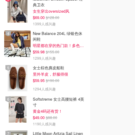
典卫衣
女生穿出oversized风
$69.00
$128.00
1399人感兴趣
New Balance 204L 绿银色休
闲鞋
明星都在穿的热门款！多色可选 3.8折
$59.98
$155.00
1299人感兴趣
女士棕色麂皮船鞋
里外羊皮，舒服得很
$59.95
$190.00
1294人感兴趣
Softstreme 女士高腰短裤 4英
寸
黄金4码还有货！
$49.00
$88.00
1190人感兴趣
Little Moon Aritzia Sail Linen