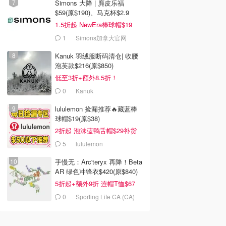
Simons 大降 | 麂皮乐福
$59(原$190)、马克杯$2.9
1.5折起 NewEra棒球帽$19
1
Simons加拿大官网
Kanuk 羽绒服断码清仓| 收腰
泡芙款$216(原$850)
低至3折+额外8.5折！
0
Kanuk
lululemon 捡漏推荐🔥藏蓝棒
球帽$19(原$38)
2折起 泡沫蓝鸭舌帽$29补货
5
lululemon
手慢无：Arc'teryx 再降！Beta
AR 绿色冲锋衣$420(原$840)
5折起+额外9折 连帽T恤$67
0
Sporting Life CA (CA)