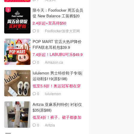
限今天：Footlocker 周五会员
促 New Balance 工装裤$20
2.4折起+至高得$50
0
Footlocker加拿大官网
POP MART 官店大热IP降价
FIFA联名耳机包$39.9
7.4折起！LABUBU可乐$49.9
0
Amazon.ca
lululemon 男士特价鞋子专场|
运动鞋$119(原$198)
低至5.6折！奥运冠军都在穿
0
lululemon
Aritzia 亚麻系列特价| 衬衫仅
$35(原$88)
低至4折！裤子、裙子都参加
0
Aritzia