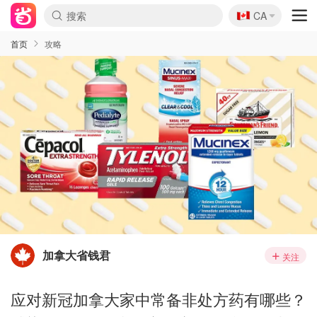
🇨🇦
CA
首页
攻略
加拿大省钱君
关注
应对新冠加拿大家中常备非处方药有哪些？