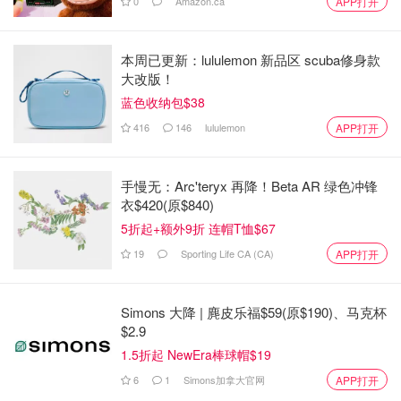
0
Amazon.ca
APP打开
效地缓解咳嗽、喉咙痛、鼻塞和鼻
窦炎。
本周已更新：lululemon 新品区 scuba修身款
大改版！
蓝色收纳包$38
416
146
lululemon
APP打开
手慢无：Arc'teryx 再降！Beta AR 绿色冲锋
衣$420(原$840)
鼻塞鼻涕
5折起+额外9折 连帽T恤$67
Maximum 鼻炎喷雾
19
Sporting Life CA (CA)
APP打开
减少鼻塞肿胀，鼻窦压力和充血，
立马舒爽畅通的感觉长达12个小
Simons 大降 | 麂皮乐福$59(原$190)、马克杯
时！甚至因为鼻塞引起的头痛，咳
$2.9
嗽等等都可以缓解！
1.5折起 NewEra棒球帽$19
6
1
Simons加拿大官网
APP打开