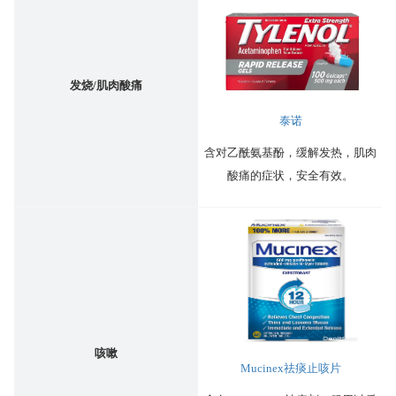
发烧/肌肉酸痛
泰诺
含对乙酰氨基酚，缓解发热，肌肉
酸痛的症状，安全有效。
咳嗽
Mucinex祛痰止咳片