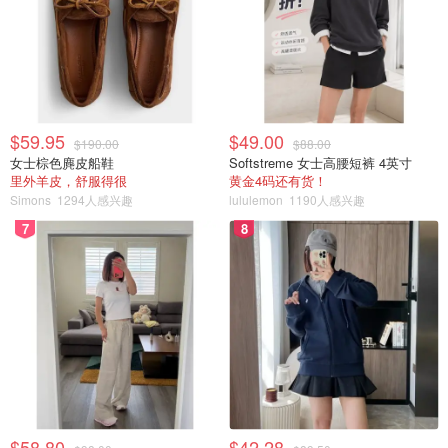
体温计
博朗耳温枪
$59.95
$49.00
$190.00
$88.00
女士棕色麂皮船鞋
Softstreme 女士高腰短裤 4英寸
里外羊皮，舒服得很
黄金4码还有货！
Simons
1294人感兴趣
lululemon
1190人感兴趣
应对儿童新冠家中常备非处方药
7
8
症状
药物
$58.80
$42.28