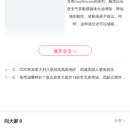
含有Guaifenesin祛痰剂，服用以后
使支气管黏膜腺体分泌增加，降低
痰的黏性，使黏痰易于咳出。同
时，这种成分还可以镇咳。
展开全文
上一篇：
CDC将加拿大列入新冠高风险地区，劝诫美国人避免前往
下一篇：
食用油哪种好？盘点加拿大超市14款常见食用油，优缺点测评、挑油技巧、适合烹饪方式大盘点！
咳嗽
龙角散
主要成分桔梗、美远志、甘
草、杏
仁中所含的有效成分，可以有效提
高气管内表面粘液分泌，止咳祛痰
问大家
0
全部
消炎。