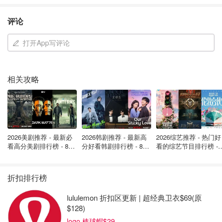
评论
打开App写评论
相关攻略
夜间咳嗽
NyQuil夜间止咳药水
具有安眠作用，用于缓解感冒与流
感症状，还有止咳。
2026美剧推荐 - 最新必
2026韩剧推荐 - 最新高
2026综艺推荐 - 热门好
看高分美剧排行榜 - 8月
分好看韩剧排行榜 - 8月
看的综艺节目排行榜 - 
最新: 《​​足球教练 》第
最新：丁海寅《我的荒
月最新:《​​伦敦合伙人
四季回归！
糖恋爱 》上线❣️
回归啦
折扣排行榜
lululemon 折扣区更新 | 超经典卫衣$69(原
$128)
logo 棒球帽$29