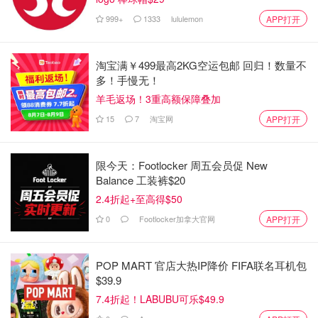
咽喉肿痛
999+
1333
lululemon
APP打开
Cepacol喷雾
淘宝满￥499最高2KG空运包邮 回归！数量不
快速缓解咽喉肿痛，在几秒钟内达
多！手慢无！
到最大的麻木效果（本品含苯佐卡
羊毛返场！3重高额保障叠加
因的最大允许量）。
15
7
淘宝网
APP打开
限今天：Footlocker 周五会员促 New
Balance 工装裤$20
2.4折起+至高得$50
0
Footlocker加拿大官网
APP打开
咽喉肿痛
Fisherman's Friend含片
POP MART 官店大热IP降价 FIFA联名耳机包
$39.9
每片含有10毫克薄荷，强烈和清凉
7.4折起！LABUBU可乐$49.9
与一丝桉树的味道相结合。立即有