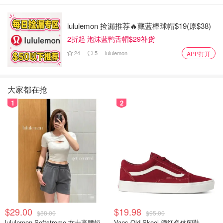
lululemon 捡漏推荐🔥藏蓝棒球帽$19(原$38)
2折起 泡沫蓝鸭舌帽$29补货
24
5
lululemon
APP打开
腹泻
Pepto-Bismol 抗腹泻药
大家都在抢
针对恶心，烧心胃灼热，消化不
1
2
良，胃部不适，腹泻等症状，有效
成分为次水杨酸铋，可以有效地缓
解腹泻和胃灼热带来的肠胃不适，
消化不良恶心等等症状，温和抗菌
$29.00
$19.98
$88.00
$95.00
lululemon Softstreme 女士高腰短裤 10cm
Vans Old Skool 酒红色休闲鞋