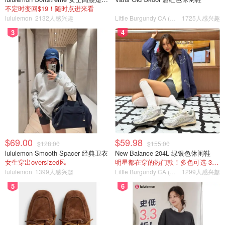
不定时变回$19！随时点进来看
腹泻
lululemon
2132人感兴趣
Little Burgundy CA (CA）
1725人感兴趣
3
4
Pedialyte
Pedialyte等溶液可以帮助防止脱水
血氧仪
$69.00
$59.98
$128.00
$155.00
lululemon Smooth Spacer 经典卫衣
New Balance 204L 绿银色休闲鞋
Santamedical血氧仪
女生穿出oversized风
明星都在穿的热门款！多色可选 3.8折
lululemon
1399人感兴趣
Little Burgundy CA (CA）
1299人感兴趣
5
6