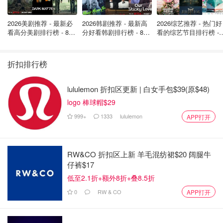
的 COVID-19 疫苗和年度流感疫苗，并且所有团体均可预约
从周三开始。
2026美剧推荐 - 最新必
2026韩剧推荐 - 最新高
2026综艺推荐 - 热门好
看高分美剧排行榜 - 8月
分好看韩剧排行榜 - 8月
看的综艺节目排行榜 - 
最新: 《​​足球教练 》第
最新：丁海寅《我的荒
月最新:《​​伦敦合伙人
多伦多公共卫生局的固定疫苗接种诊所位于位于 250 The
四季回归！
糖恋爱 》上线❣️
回归啦
East Mall 的 Cloverdale Mall、位于市中心约翰街附近的
折扣排行榜
Wellington Street 的 Metro Hall、位于 5100 Yonge Street
的北约克市政中心和 410 Progress Avenue ，靠近士嘉堡市
lululemon 折扣区更新 | 白女手包$39(原$48)
中心。
logo 棒球帽$29
来源：
CP24
封面@Mufid Majnun on Unsplash
999+
1333
lululemon
APP打开
RW&CO 折扣区上新 羊毛混纺裙$20 阔腿牛
仔裤$17
低至2.1折+额外8折+叠8.5折
0
RW & CO
APP打开