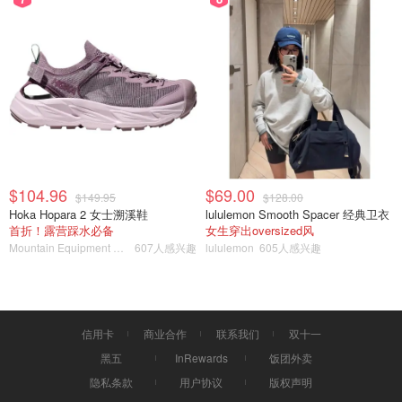
$104.96
$69.00
$149.95
$128.00
Hoka Hopara 2 女士溯溪鞋
lululemon Smooth Spacer 经典卫衣
首折！露营踩水必备
女生穿出oversized风
Mountain Equipment Company
607人感兴趣
lululemon
605人感兴趣
信用卡
商业合作
联系我们
双十一
黑五
InRewards
饭团外卖
隐私条款
用户协议
版权声明