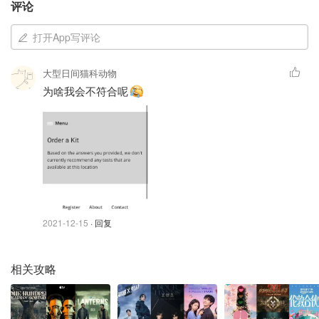
• Unison 健康和社区服务 – Lawrence Heights社区中心
评论
（牙科诊所）
打开App写评论
社区中心和购物中心
大型日间猫科动物
• Cloverdale购物中心
为啥我会不符合呢
• 东约克文娱中心
• 怡陶碧谷文娱中心
• 北约克市政中心
• 410 Progress Avenue，D3单元（靠近士嘉堡市中心）
2021-12-15
· 回复
• 士嘉堡文娱中心
COVID-19 疫苗
相关攻略
从 10 月 31 日开始，所有多伦多人将有资格在固定地点的
疫苗接种诊所、药房或初级卫生保健提供者处同时接种更新