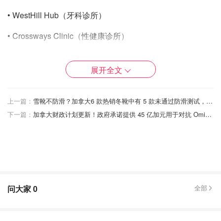
• WestHill Hub（牙科诊所）
• Crossways Clinic（性健康诊所）
• Jane Street诊所（性健康诊所）
展开全文
• L.A.M.P. 社区中心（牙科诊所）
• Rexdale C.H.C. – Rexdale社区中心（牙科诊所）
上一篇：
雪靴不防滑？加拿大6 款热销冬靴中有 5 款未通过防滑测试，全是智商税！
下一篇：
加拿大财政计划更新！政府承诺提供 45 亿加元用于对抗 Omicron！这些关系到小企业、学生和领疫情补助人群的变更，你要知道！
•Rexdale社区健康中心（牙科诊所）
• 士嘉堡性健康诊所
• Stonegate社区卫生中心（牙科诊所）
• TAIBU社区健康中心（牙科诊所）
问大家
0
全部
• Unison 健康和社区服务（牙科诊所）