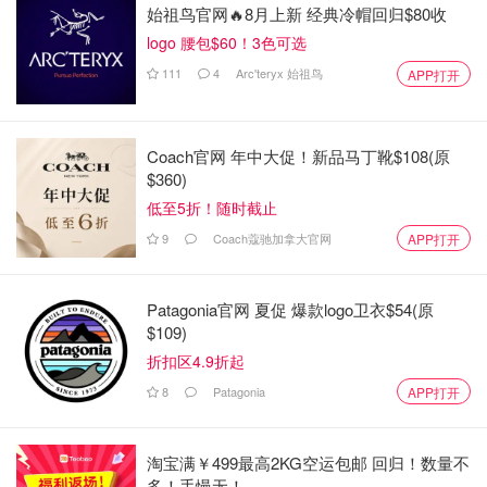
始祖鸟官网🔥8月上新 经典冷帽回归$80收
logo 腰包$60！3色可选
原创之星
111
4
Arc'teryx 始祖鸟
APP打开
Coach官网 年中大促！新品马丁靴$108(原
$360)
低至5折！随时截止
9
Coach蔻驰加拿大官网
APP打开
Patagonia官网 夏促 爆款logo卫衣$54(原
$109)
折扣区4.9折起
8
Patagonia
APP打开
淘宝满￥499最高2KG空运包邮 回归！数量不
多！手慢无！