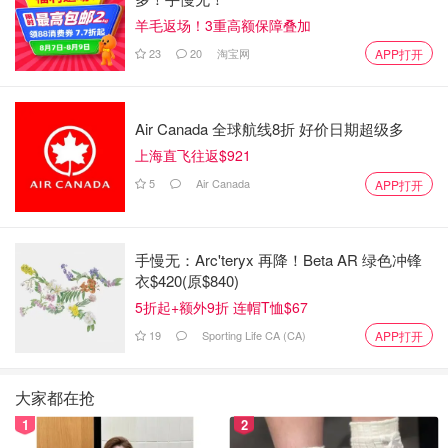
羊毛返场！3重高额保障叠加
23
20
淘宝网
APP打开
Air Canada 全球航线8折 好价日期超级多
上海直飞往返$921
5
Air Canada
APP打开
手慢无：Arc'teryx 再降！Beta AR 绿色冲锋
衣$420(原$840)
5折起+额外9折 连帽T恤$67
19
Sporting Life CA (CA)
APP打开
大家都在抢
1
2