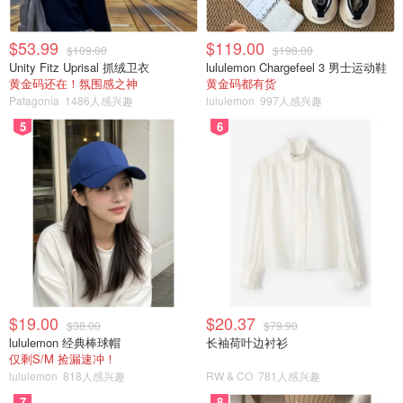
$53.99
$119.00
$109.00
$198.00
Unity Fitz Uprisal 抓绒卫衣
lululemon Chargefeel 3 男士运动鞋
黄金码还在！氛围感之神
黄金码都有货
Patagonia
1486人感兴趣
lululemon
997人感兴趣
5
6
$19.00
$20.37
$38.00
$79.90
lululemon 经典棒球帽
长袖荷叶边衬衫
仅剩S/M 捡漏速冲！
lululemon
818人感兴趣
RW & CO
781人感兴趣
7
8