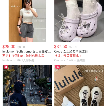
$29.00
$37.50
$88.00
$79.99
lululemon Softstreme 女士高腰短裤 10cm
Crocs 女士经典厚底凉鞋
不定时变回$19！随时点进来看
补货！云朵葡萄冰！
lululemon
2072人感兴趣
Crocs.ca
1749人感兴趣
3
4