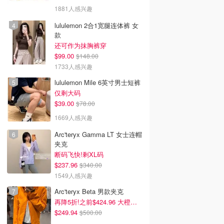
1881人感兴趣
lululemon 2合1宽腿连体裤 女
款
还可作为抹胸裤穿
$99.00
$148.00
1733人感兴趣
lululemon Mile 6英寸男士短裤
仅剩大码
$39.00
$78.00
1669人感兴趣
Arc'teryx Gamma LT 女士连帽
夹克
断码飞快!剩XL码
$237.96
$340.00
1549人感兴趣
Arc'teryx Beta 男款夹克
再降5折!之前$424.96 大橙子好显白 蹲补
$249.94
$500.00