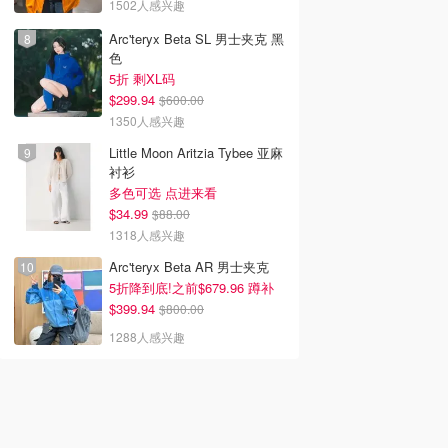
1502人感兴趣
Arc'teryx Beta SL 男士夹克 黑
色
5折 剩XL码
$299.94
$600.00
1350人感兴趣
Little Moon Aritzia Tybee 亚麻
衬衫
多色可选 点进来看
$34.99
$88.00
1318人感兴趣
Arc'teryx Beta AR 男士夹克
5折降到底!之前$679.96 蹲补
$399.94
$800.00
1288人感兴趣