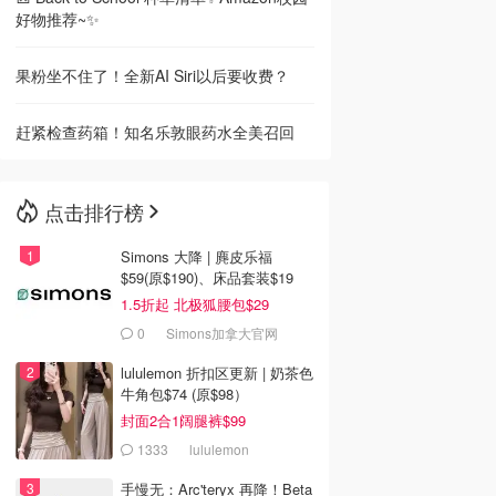
好物推荐~✨
果粉坐不住了！全新AI Siri以后要收费？
赶紧检查药箱！知名乐敦眼药水全美召回
点击排行榜
Simons 大降 | 麂皮乐福
$59(原$190)、床品套装$19
1.5折起 北极狐腰包$29
0
Simons加拿大官网
lululemon 折扣区更新 | 奶茶色
牛角包$74 (原$98）
封面2合1阔腿裤$99
1333
lululemon
手慢无：Arc'teryx 再降！Beta