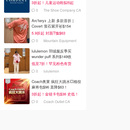
3折起！儿童运动鞋$25起
0
The Shoe Company CA
(CA)
Arc'teryx 上新 多款首折 |
Covert 萤石紫开衫$154
5.9折起 封面T恤$63
0
Mountain Equipment
Company
lululemon 羽绒服反季买
wunder puff 系列$149收
低至7折！罕见粉色有货
0
lululemon
Coach奥莱 疯狂大跳水💥格纹
麻将包$96 直降$63！
3折起！金链卡包$36 史低！
0
Coach Outlet CA