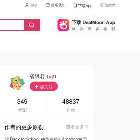
联系我们
加拿大
登录
下载App
🇺🇸
美国
下载 DealMoon App
体验更多精彩
🇨🇳
中国
🇨🇦
加拿大
🇬🇧
英国
🇩🇪
德国
省钱君
21
🇫🇷
加关注
法国
🇮🇹
349
48837
意大利
笔记
粉丝
🇦🇺
澳洲
作者的更多原创
查看更多
🇳🇿
新西兰
🎒 Back to School 种草清单✨Amazon校园