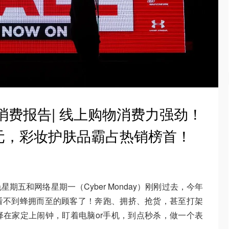
五消费报告| 线上购物消费力强劲！
元，彩妆护肤品霸占热销榜首！
五和网络星期一（Cyber Monday）刚刚过去，今年
看不到蜂拥而至的顾客了！奔跑、拥挤、抢货，甚至打架
在家定上闹钟，盯着电脑or手机，到点秒杀，做一个表