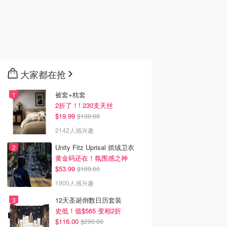
大家都在抢
被套+枕套
2折了！! 230支天丝
$19.99
$130.00
2142人感兴趣
Unity Fitz Uprisal 抓绒卫衣
黄金码还在！氛围感之神
$53.99
$109.00
1900人感兴趣
12天圣诞倒数日历套装
史低！值$565 变相2折
$116.00
$290.00