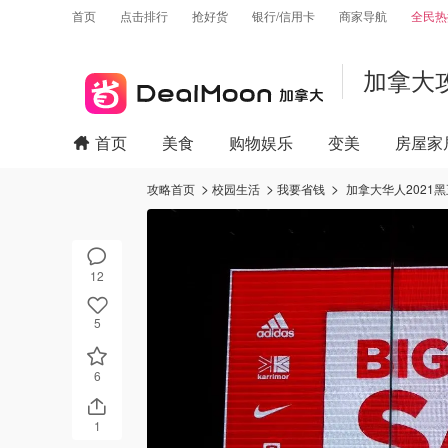
首页
点击排行
抢好货
银行/信用卡
商家导航
全民热
加拿大
首页
美食
购物娱乐
变美
房屋家
攻略首页
校园生活
我要省钱
加拿大华人2021黑
12
5
6
1