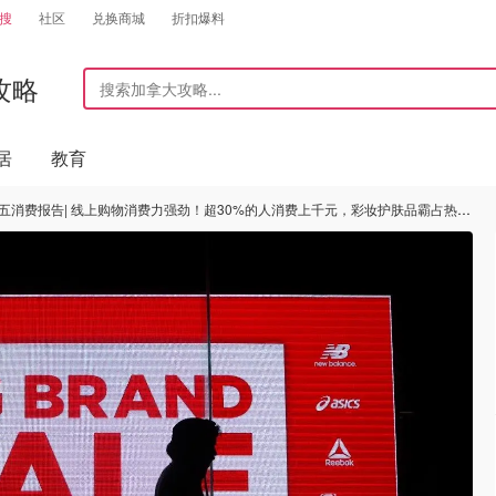
搜
社区
兑换商城
折扣爆料
攻略
居
教育
五消费报告| 线上购物消费力强劲！超30%的人消费上千元，彩妆护肤品霸占热销榜首！