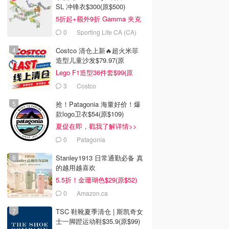
SL 冲锋衣$300(原$500)
5折起+额外9折 Gamma 夹克
$238
0
Sporting Life CA (CA)
Costco 清仓上新🔥超火米菲
造型儿童沙发$79.97(原
$129.99)
Lego F1造型36件套$99(原
$159)
3
Costco
抢！Patagonia 海量好价！爆
款logo卫衣$54(原$109)
夏促在即，戳我了解详情>>
0
Patagonia
Stanley1913 日常通勤必备 真
的越用越喜欢
5.5折！金珊瑚色$29(原$52)
0
Amazon.ca
TSC 鞋靴夏季清仓 | 斯凯奇女
士一脚蹬运动鞋$35.9(原$99)