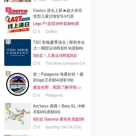
Costco 清仓上新🔥超火米菲
造型儿童沙发$79.97(原
$129.99)
Lego F1造型36件套$99(原
$159)
3
Costco
TSC 鞋靴夏季清仓 | 斯凯奇女
士一脚蹬运动鞋$35.9(原$99)
3折起！儿童运动鞋$25起
0
The Shoe Company CA
(CA)
抢！Patagonia 海量好价！爆
款logo卫衣$54(原$109)
夏促在即，戳我了解详情>>
0
Patagonia
Arc'teryx 再降！Beta SL 冲锋
衣$300(原$500)
5折起 Gamma 紫色夹克$238
0
Sporting Life CA (CA)