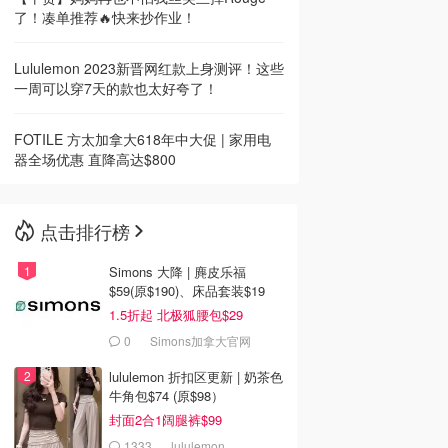
了！凑单推荐🔥快来抄作业！
Lululemon 2023新晋网红款上身测评！这些
一周可以穿7天的款也太好夸了！
FOTILE 方太加拿大618年中大促 | 家用电
器全场优惠 直降高达$800
点击排行榜
Simons 大降 | 麂皮乐福
$59(原$190)、床品套装$19
1.5折起 北极狐腰包$29
0
Simons加拿大官网
lululemon 折扣区更新 | 奶茶色
牛角包$74 (原$98）
封面2合1阔腿裤$99
1333
lululemon