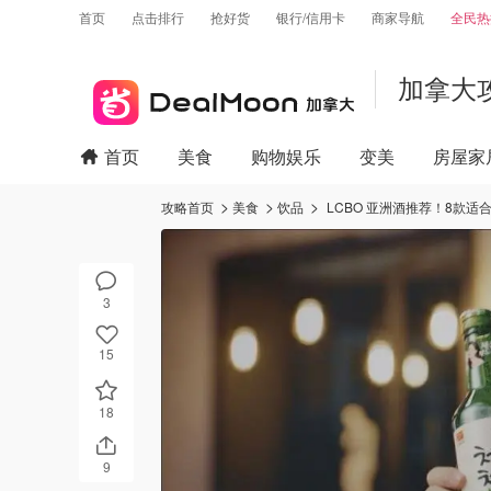
首页
点击排行
抢好货
银行/信用卡
商家导航
全民热
加拿大
首页
美食
购物娱乐
变美
房屋家
攻略首页
美食
饮品
LCBO 亚洲酒推荐！8款
3
15
18
9