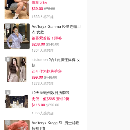
仅剩大码
$39.00
$78.00
1633人感兴趣
Arc'teryx Gamma 轻量连帽卫
衣 女款
锦葵紫首折！蹲补
$238.00
$340.00
1304人感兴趣
lululemon 2合1宽腿连体裤 女
款
还可作为抹胸裤穿
$99.00
$148.00
1273人感兴趣
12天圣诞倒数日历套装
史低！值$565 变相2折
$116.00
$290.00
1066人感兴趣
Arc'teryx Kragg SL 男士棉质
短袖T恤