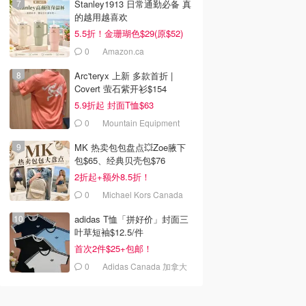
Stanley1913 日常通勤必备 真
的越用越喜欢
5.5折！金珊瑚色$29(原$52)
0
Amazon.ca
Arc'teryx 上新 多款首折 |
Covert 萤石紫开衫$154
5.9折起 封面T恤$63
0
Mountain Equipment
Company
MK 热卖包包盘点💥Zoe腋下
包$65、经典贝壳包$76
2折起+额外8.5折！
0
Michael Kors Canada
adidas T恤「拼好价」封面三
叶草短袖$12.5/件
首次2件$25+包邮！
0
Adidas Canada 加拿大
官网