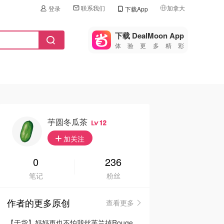
联系我们
加拿大
登录
下载App
🇺🇸
美国
下载 DealMoon App
体验更多精彩
🇨🇳
中国
🇨🇦
加拿大
🇬🇧
英国
🇩🇪
德国
芋圆冬瓜茶
12
🇫🇷
加关注
法国
🇮🇹
0
236
意大利
笔记
粉丝
🇦🇺
澳洲
作者的更多原创
查看更多
🇳🇿
新西兰
【干货】妈妈再也不怕我丝芙兰掉Rouge