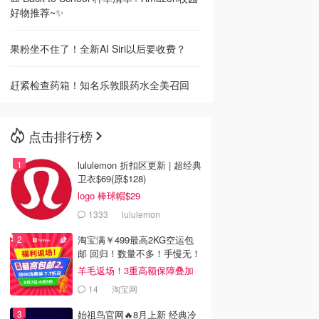
好物推荐~✨
果粉坐不住了！全新AI Siri以后要收费？
赶紧检查药箱！知名乐敦眼药水全美召回
点击排行榜
lululemon 折扣区更新 | 超经典
卫衣$69(原$128)
logo 棒球帽$29
1333
lululemon
淘宝满￥499最高2KG空运包
邮 回归！数量不多！手慢无！
羊毛返场！3重高额保障叠加
14
淘宝网
始祖鸟官网🔥8月上新 经典冷