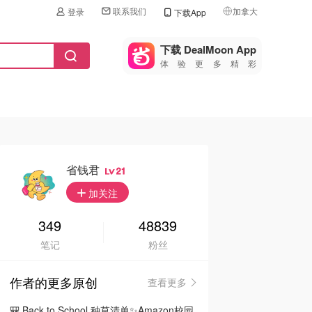
联系我们
加拿大
登录
下载App
🇺🇸
美国
下载 DealMoon App
体验更多精彩
🇨🇳
中国
🇨🇦
加拿大
🇬🇧
英国
🇩🇪
德国
省钱君
21
🇫🇷
加关注
法国
🇮🇹
349
48839
意大利
笔记
粉丝
🇦🇺
澳洲
作者的更多原创
查看更多
🇳🇿
新西兰
🎒 Back to School 种草清单✨Amazon校园