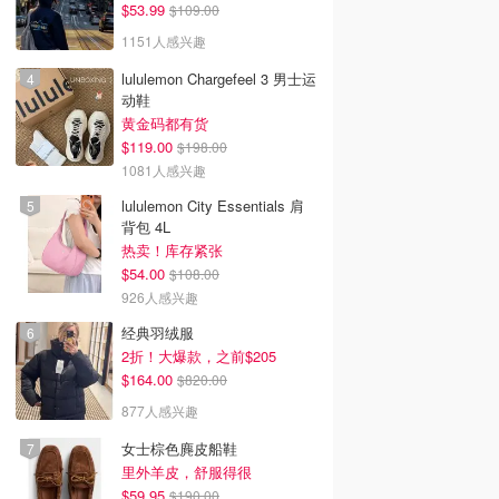
$53.99
$109.00
1151人感兴趣
lululemon Chargefeel 3 男士运
动鞋
黄金码都有货
$119.00
$198.00
1081人感兴趣
lululemon City Essentials 肩
背包 4L
热卖！库存紧张
$54.00
$108.00
926人感兴趣
经典羽绒服
2折！大爆款，之前$205
$164.00
$820.00
877人感兴趣
女士棕色麂皮船鞋
里外羊皮，舒服得很
$59.95
$190.00