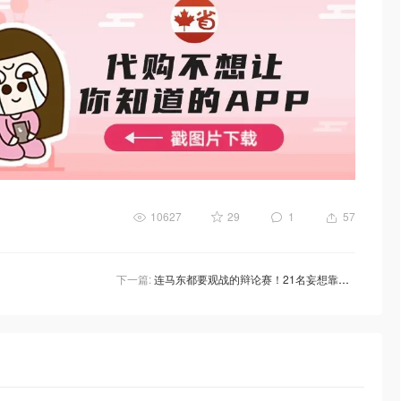
10627
29
1
57
下一篇:
连马东都要观战的辩论赛！21名妄想靠嘴吃饭的北美奇葩大战《奇葩说》！11月12日晚一起蹲个北美6强！