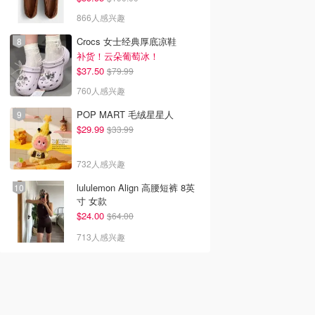
866人感兴趣
Crocs 女士经典厚底凉鞋
补货！云朵葡萄冰！
$37.50
$79.99
760人感兴趣
POP MART 毛绒星星人
$29.99
$33.99
732人感兴趣
lululemon Align 高腰短裤 8英
韩国电影推荐 | 最新
2026美国即将上映电影推
Netflix新剧推荐2026 - 
寸 女款
韩国电影排行榜，
荐 - 万众期待的热门大片
新好看网飞Netflix新剧大
$24.00
$64.00
点！8月最新！(持
- 8月最新: 《末世行者》
片 - 8月最新：《​​百年孤
）
独2》
713人感兴趣