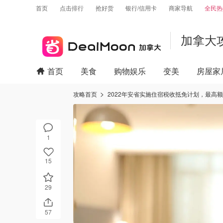
首页
点击排行
抢好货
银行/信用卡
商家导航
全民热
加拿大
首页
美食
购物娱乐
变美
房屋家
攻略首页
2022年安省实施住宿税收抵免计划，最高额
1
15
29
57