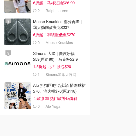
6折起！马标短袖$26.99
2
Ralph Lauren
Moose Knuckles 部分再降 |
魏大勋同款夹克$237
6折起！羽绒服低至$270
0
Moose Knuckles
Simons 大降 | 麂皮乐福
$59(原$190)、马克杯$2.9
1.5折起 北面 腰包$20
1
Simons加拿大官网
Alo 折扣区6折起💥百搭网球裙
$70、渔夫帽$70(原$118)
百款参加 热门款补码降价
0
Alo Yoga