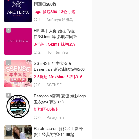
帽回归$80收
logo 腰包$60！3色可选
4
Arc'teryx 始祖鸟
HR 年中大促 始祖鸟/蒙
口/Skims 等 多明星同款
3折起！Skims 抹胸$39
2
Holt Renfrew
SSENSE 年中大促🔥
Essentials 新款刺绣短袖$63
2.5折起 MaxMara大衣$916
(原$2130)
0
SSENSE
Patagonia官网 夏促 爆款logo
卫衣$54(原$109)
折扣区4.9折起
0
Patagonia
Ralph Lauren 折扣区上新补
货！经典衬衫$44.99起