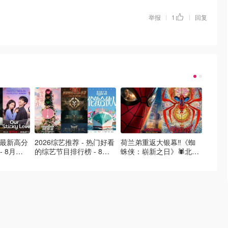
举报
1
回复
|
|
- 最新高分
2026综艺推荐 - 热门好看
荷兰弟重返大银幕‼️《蜘
2026
- 8月最
的综艺节目排行榜 - 8月
蛛侠：崭新之日》🕷️北美
好看的
的荒糖恋
最新:《​​伦敦合伙人》回归
热映中❣️阵容豪华✨🤩
必看盘
啦
续更新