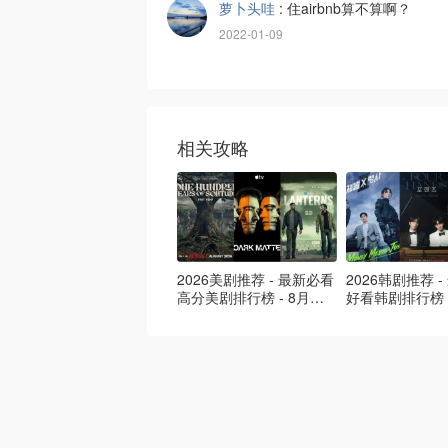
萝卜头哇
:
住airbnb算不算啊？
2022-01-09
相关攻略
2026美剧推荐 - 最新必看
2026韩剧推荐 
高分美剧排行榜 - 8月最
好看韩剧排行榜 
新: 《​​足球教练 》第四季
新：丁海寅《我
回归！
爱 》上线❣️