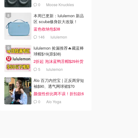
0
Moose Knuckles
本周已更新：lululemon 新品
区 scuba修身款大改版！
蓝色收纳包$38
146
lululemon
lululemon 捡漏推荐🔥藏蓝棒
球帽$19(原$38)
2折起 泡沫蓝鸭舌帽$29补货
5
lululemon
Alo 百刀内挖宝 | 正反两穿短
袖$90、透气网球裙$70
颜值性价比两不误！折扣款6
折起
0
Alo Yoga