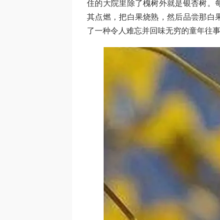
住的大院里除了槐树外就是银杏树。
其点燃，把白果烧熟，然后品尝那白
了一种令人难忘并回味无穷的童年往