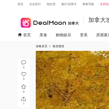
首页
点击排行
抢好货
银行/信用卡
商家导航
全民热
加拿大
首页
美食
购物娱乐
变美
房屋家
攻略首页
银杏随笔
0
3
0
1