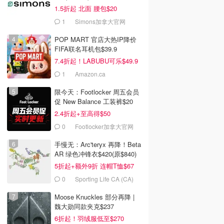
1.5折起 北面 腰包$20
1
Simons加拿大官网
POP MART 官店大热IP降价
FIFA联名耳机包$39.9
7.4折起！LABUBU可乐$49.9
1
Amazon.ca
限今天：Footlocker 周五会员
促 New Balance 工装裤$20
2.4折起+至高得$50
0
Footlocker加拿大官网
手慢无：Arc'teryx 再降！Beta
AR 绿色冲锋衣$420(原$840)
5折起+额外9折 连帽T恤$67
0
Sporting Life CA (CA)
Moose Knuckles 部分再降 |
魏大勋同款夹克$237
6折起！羽绒服低至$270