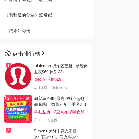
《我和我的父辈》观后感
一把伞的领悟
点击排行榜
lululemon 折扣区更新 | 超经典
卫衣$69(原$128)
logo 棒球帽$29
1333
lululemon
淘宝满￥499最高2KG空运包
邮 回归！数量不多！手慢无！
羊毛返场！3重高额保障叠加
7
淘宝网
Simons 大降 | 麂皮乐福
$59(原$190)、马克杯$2.9