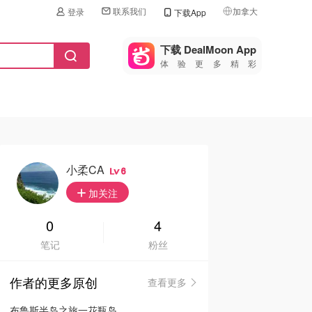
联系我们
加拿大
登录
下载App
🇺🇸
美国
下载 DealMoon App
体验更多精彩
🇨🇳
中国
🇨🇦
加拿大
🇬🇧
英国
🇩🇪
德国
小柔CA
6
🇫🇷
加关注
法国
🇮🇹
0
4
意大利
笔记
粉丝
🇦🇺
澳洲
作者的更多原创
查看更多
🇳🇿
新西兰
布鲁斯半岛之旅一花瓶岛