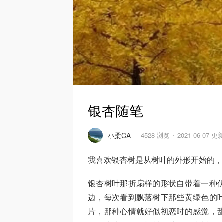
银杏随笔
小柔CA
4528 浏览
2021-06-07 更
我喜欢银杏树是从树叶的外形开始的
银杏树叶那折扇样的形状自带着一种
边，每次看到飘落树下那些黄绿色的
片，那种心情就好似初恋时的感觉，