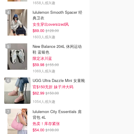
1658人感兴趣
lululemon Smooth Spacer 经
典卫衣
女生穿出oversized风
$69.00
$128.00
1603人感兴趣
New Balance 204L 休闲运动
鞋 蓝银色
限定冰川蓝
$59.98
$155.00
1069人感兴趣
UGG Ultra Dazzle Mini 女童靴
官$150无折 妹子冲大码
$62.99
$150.00
1054人感兴趣
lululemon City Essentials 肩
背包 4L
热卖！库存紧张
$54.00
$108.00