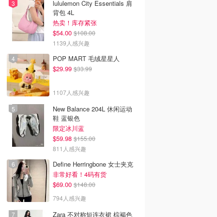
lululemon City Essentials 肩
背包 4L
热卖！库存紧张
$54.00
$108.00
1139人感兴趣
POP MART 毛绒星星人
$29.99
$33.99
1107人感兴趣
New Balance 204L 休闲运动
鞋 蓝银色
限定冰川蓝
$59.98
$155.00
811人感兴趣
Define Herringbone 女士夹克
非常好看！4码有货
$69.00
$148.00
794人感兴趣
Zara 不对称短连衣裙 棕褐色