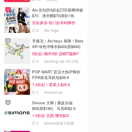
Alo 折扣区6折起💥百搭网球裙
$70、渔夫帽$70(原$118)
百款参加 热门款补码降价
0
Alo Yoga
手慢无：Arc'teryx 再降！Beta
AR 绿色冲锋衣$420(原$840)
5折起+额外9折 连帽T恤$67
0
Sporting Life CA (CA)
POP MART 官店大热IP降价
FIFA联名耳机包$39.9
7.4折起！星星人$29.9
1
Amazon.ca
Simons 大降 | 麂皮乐福
$59(原$190)、马克杯$2.9
1.5折起 北面 腰包$20
1
Simons加拿大官网