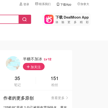
联系我们
加拿大
登录
下载App
🇺🇸
美国
下载 DealMoon App
体验更多精彩
🇨🇳
中国
🇨🇦
加拿大
🇬🇧
英国
🇩🇪
德国
半糖不加冰
12
🇫🇷
加关注
法国
🇮🇹
35
151
意大利
笔记
粉丝
🇦🇺
澳洲
作者的更多原创
查看更多
🇳🇿
新西兰
“25欧姐”是谁？自己被所有雪场除名，男友