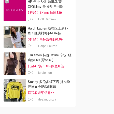
HR 年中大促 始祖鸟/蒙
口/Skims 等 多明星同款
3折起！Skims 抹胸$39
2
Holt Renfrew
Ralph Lauren 折扣区上新补
货！经典衬衫$44.99起
6折起！马标短袖$26.99
2
Ralph Lauren
lululemon 特价Define 专场| 经
典款$69 (原$148)
低至4.7折！10+颜色可选
0
lululemon
Stüssy 多伦多线下店 折扣季
开抢🔥全场$35起薅
戳我看详细信息>>
0
dealmoon.ca