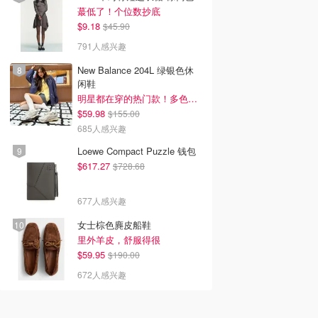
蕞低了！个位数抄底
$9.18
$45.90
791人感兴趣
New Balance 204L 绿银色休
闲鞋
明星都在穿的热门款！多色可选 3.8折
$59.98
$155.00
685人感兴趣
Loewe Compact Puzzle 钱包
$617.27
$728.68
677人感兴趣
女士棕色麂皮船鞋
里外羊皮，舒服得很
$59.95
$190.00
672人感兴趣