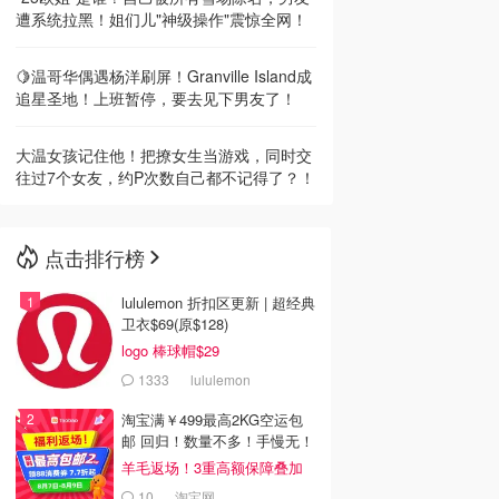
遭系统拉黑！姐们儿"神级操作"震惊全网！
🍋温哥华偶遇杨洋刷屏！Granville Island成
追星圣地！上班暂停，要去见下男友了！
大温女孩记住他！把撩女生当游戏，同时交
往过7个女友，约P次数自己都不记得了？！
点击排行榜
lululemon 折扣区更新 | 超经典
卫衣$69(原$128)
logo 棒球帽$29
1333
lululemon
淘宝满￥499最高2KG空运包
邮 回归！数量不多！手慢无！
羊毛返场！3重高额保障叠加
10
淘宝网