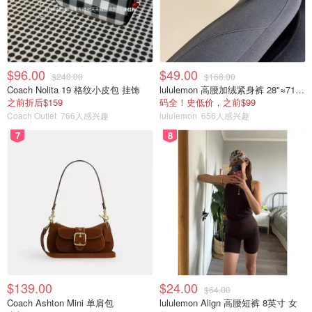
$96.00
$49.00
$240.00
$168.00
Coach Nolita 19 格纹小皮包 挂饰
lululemon 高腰加绒紧身裤 28"≈71cm 5个口袋
之前折后$159
码全！史低价，之前$99
Coach Outlet
766人感兴趣
lululemon
656人感兴趣
7
8
图片来自于@iMoney ，版权属于原作者
Bond——债券
Breakout——突破
证券在历史阻力位上的价格变动。突破通常发生在交易量大
且波动性增加之前。
Business Inventories——商业库存，企业库
$139.00
$24.00
$64.00
Coach Ashton Mini 单肩包
lululemon Align 高腰短裤 8英寸 女
存