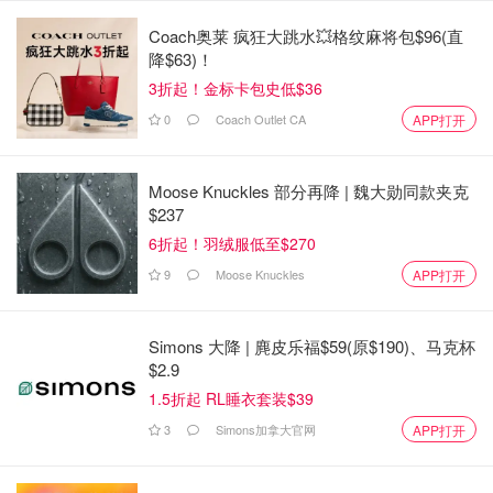
Coach奥莱 疯狂大跳水💥格纹麻将包$96(直
Arbitrage——套汇、套利
降$63)！
3折起！金标卡包史低$36
利用不同外汇市场的外汇差价，在某一外汇市场上买进某种
0
Coach Outlet CA
货币，同时在另一外汇市场上卖出该种货币，以赚取利润
APP打开
Ask——卖家出的最低价格
Moose Knuckles 部分再降 | 魏大勋同款夹克
$237
Asset backed Security(ABS)——资产支持证
6折起！羽绒服低至$270
券
9
Moose Knuckles
APP打开
由受托机构发行的、代表特定目的信托的信托受益权份额。
受托机构以信托财产为限向投资机构承担支付资产支持证券
Simons 大降 | 麂皮乐福$59(原$190)、马克杯
收益的义务。
$2.9
1.5折起 RL睡衣套装$39
Basic Earnings——基本收益
3
Simons加拿大官网
APP打开
Basis Points(BP)——基点，也称点子（permyriad），是金
融工具市场利率和债券收益率的标准计量单位。