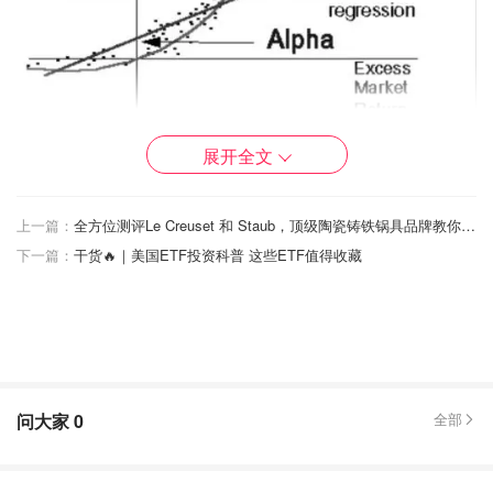
展开全文
图片来自于@AlphaGamma ，版权属于原作者
上一篇：
全方位测评Le Creuset 和 Staub，顶级陶瓷铸铁锅具品牌教你怎么选！
Annuity——年金现值
下一篇：
干货🔥｜美国ETF投资科普 这些ETF值得收藏
在已知等额收付款金额未来本利(Future Value)、利率
(interest)（这里我们默认为年利率）和计息期数n时，考虑
货币时间价值，计算出的这些收付款到现在的等价票面金额
Present Value。
问大家
0
全部