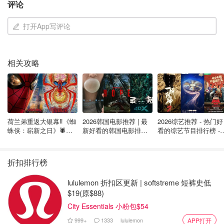
评论
打开App写评论
相关攻略
图片来自于@Investopedia ，版权属于原作者
Ordinary Annuity——普通年金
荷兰弟重返大银幕‼️《蜘
2026韩国电影推荐 | 最
2026综艺推荐 - 热门好
蛛侠：崭新之日》🕷️北
新好看的韩国电影排行
看的综艺节目排行榜 - 
每期期末收付款项的年金
美热映中❣️阵容豪华✨🤩
榜，必看盘点！8月最
月最新:《​​披荆斩棘
新！(持续更新）
2026》回归啦
Annuity Due——先付年金
折扣排行榜
每期期初收付款项的年金
lululemon 折扣区更新 | softstreme 短裤史低
$19(原$88)
City Essentials 小粉包$54
999+
1333
lululemon
APP打开