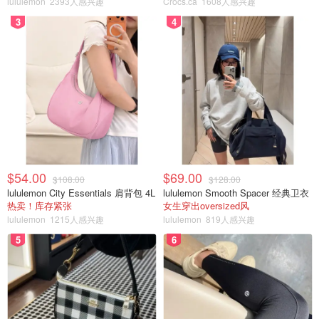
lululemon
2393人感兴趣
Crocs.ca
1608人感兴趣
3
4
用来衡量个别股票或股票基金相对于整个股市的价格波动情
况。
Bid Price——（出价）对应买价
Bid-to-Cover Ratio——超额认购率，也称投标
倍数
证券市场发行股票或债券时投资者实际有效参与购买该股票
$54.00
$69.00
或债券金额减去预先确定发行金额，并与该预先确定发行金
$108.00
$128.00
lululemon City Essentials 肩背包 4L
lululemon Smooth Spacer 经典卫衣
额的比率，用百分比表示。
热卖！库存紧张
女生穿出oversized风
lululemon
1215人感兴趣
lululemon
819人感兴趣
Blue-Chips——蓝筹股
5
6
上篇文章中提到的蓝筹股，指那些经营业绩较好,具有稳定
且较高的现金股利支付的公司股票。