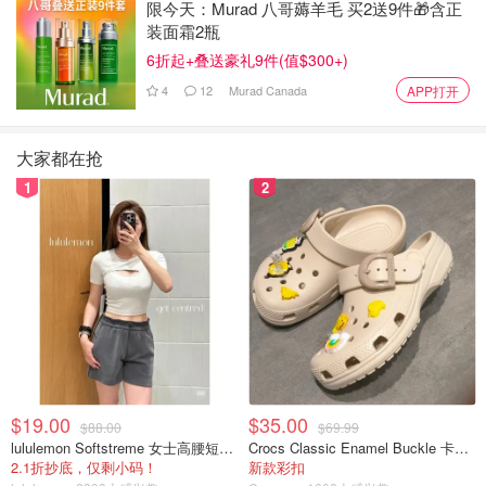
限今天：Murad 八哥薅羊毛 买2送9件🎁含正
装面霜2瓶
Beige Book——褐皮书
6折起+叠送豪礼9件(值$300+)
由美国联邦储备委员会公布的经济报告
4
12
Murad Canada
APP打开
大家都在抢
1
2
$19.00
$35.00
图片来自于@Shone Asset Management ，版权属于原作者
$88.00
$69.99
lululemon Softstreme 女士高腰短裤 10cm
Crocs Classic Enamel Buckle 卡骆驰布扣便鞋
2.1折抄底，仅剩小码！
新款彩扣
Beta——一种风险指数