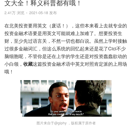
文大全！释义科普都有哦！
2.41万 浏览
2021-05-18 发布
在北美投资要用英文（废话！），这些本来看上去就专业的
投资金融术语要是用英文可能就难上加难了。想要投资生
财，至少先过语言关，不然一切也都白说。虽然上学时接触
过很多金融词汇，但这么系统的回忆起来还是花了Cici不少
脑细胞呢，不管你是还在上学的学生还是对投资蠢蠢欲动的
小白领，
收藏
这篇投资金融术语中英文对照肯定派的上用场
哦！
图片来自于@giphy ，版权属于原作者