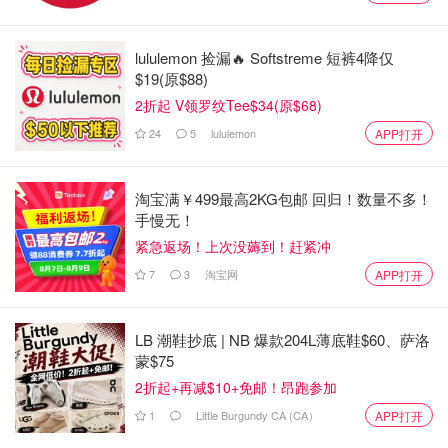
lululemon 捡漏🔥 Softstreme 短裤4降仅
$19(原$88)
2折起 V领罗纹Tee$34(原$68)
24
5
lululemon
APP打开
淘宝满￥499最高2KG包邮 回归！数量不多！
手慢无！
图片来自于@Newsmax ，版权属于原作者
紧急返场！上次没薅到！赶紧冲
Deferred Annuity——递延年金
7
3
淘宝网
APP打开
预备计算时尚未发生收付，但未来一定会发生若干期等额收
付的年金 ，一般是在金融理财和社保回馈方面会产生递延
LB 潮鞋抄底 | NB 爆款204L薄底鞋$60、萨洛
蒙$75
年金。
2折起+再减$10+免邮！昂跑参加
Perpectual Annuity——永续年金
1
Little Burgundy CA (CA）
APP打开
无限期连续收付款的年金 ，最典型的就是诺贝尔奖金。