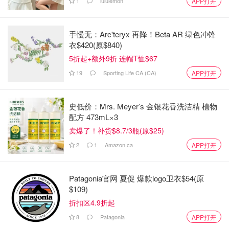
1
lululemon
APP打开
手慢无：Arc'teryx 再降！Beta AR 绿色冲锋
衣$420(原$840)
5折起+额外9折 连帽T恤$67
19
Sporting Life CA (CA)
APP打开
史低价：Mrs. Meyer’s 金银花香洗洁精 植物
配方 473mL×3
卖爆了！补货$8.7/3瓶(原$25)
2
1
Amazon.ca
APP打开
图片来自于@PlayNow.com，版权属于原作者
Patagonia官网 夏促 爆款logo卫衣$54(原
$109)
2.
Millionaire Lottery
中奖规则
折扣区4.9折起
BC省另一个彩票叫做Millionaire Lottery，是慈善性质的福
8
Patagonia
APP打开