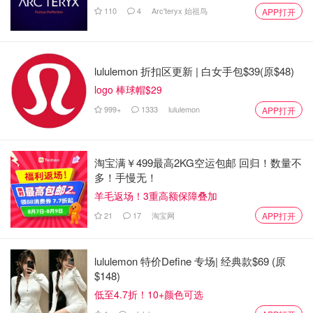
BC省彩票玩法
110
4
Arc'teryx 始祖鸟
APP打开
1.BC49玩法
BC49只在BC省发售，头奖是200万加币，而Extra的头奖是
lululemon 折扣区更新 | 白女手包$39(原$48)
50万加币，BC49的Slogan也非常搞：“BC49是你在BC生
logo 棒球帽$29
活的另一个重要原因”。
999+
1333
lululemon
APP打开
规则：
BC 49每注1刀，可以买一组6个数字，数字范围在1-
淘宝满￥499最高2KG空运包邮 回归！数量不
49；
多！手慢无！
羊毛返场！3重高额保障叠加
中头奖必须是6个数字都对上头奖号码，最低奖项是对
21
17
淘宝网
APP打开
了2个数字，可以赢得5刀；
多花一刀，可以买一组Extra数字，有机会能赢取50万
lululemon 特价Define 专场| 经典款$69 (原
加币的奖项；
$148)
BC 49每周三和周六开奖，在开奖前当日7:30p.m买都
低至4.7折！10+颜色可选
可以参与当日开奖活动。