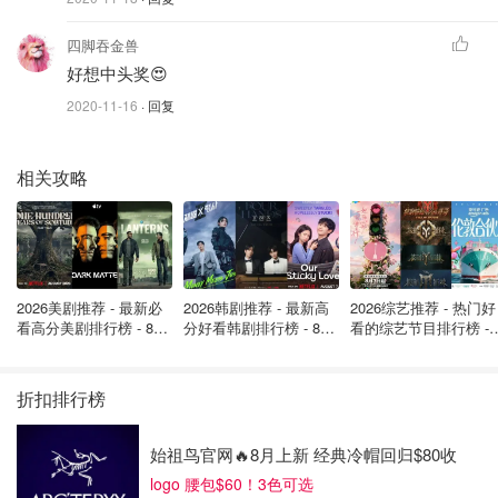
如果只对了第一组5个（即5/5+0/1）数字，可以中二等
奖: 每年25000刀或者一次性50万加币；
四脚吞金兽
多花一刀，可以买一组Extra数字，有机会能赢取50万
好想中头奖😍
加币的奖项；
2020-11-16
· 回复
Daily Grand每周一和周四开奖，在开奖前当日7:30p.m
买都可以参与当日开奖活动。
相关攻略
2026美剧推荐 - 最新必
2026韩剧推荐 - 最新高
2026综艺推荐 - 热门好
看高分美剧排行榜 - 8月
分好看韩剧排行榜 - 8月
看的综艺节目排行榜 - 
最新: 《​​足球教练 》第
最新：丁海寅《我的荒
月最新:《​​伦敦合伙人
四季回归！
糖恋爱 》上线❣️
回归啦
图片来自于@LottoBCLC.com，版权属于原作者
折扣排行榜
不同的省份，也有自己省独特的彩票种类，接下来我们就来
介绍这一类的彩票吧！
始祖鸟官网🔥8月上新 经典冷帽回归$80收
logo 腰包$60！3色可选