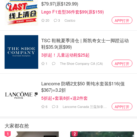
$79.97(原$129.99)
Lego F1造型36件套$99(原$159)
20
3
Costco
APP打开
TSC 鞋靴夏季清仓 | 斯凯奇女士一脚蹬运动
鞋$35.9(原$99)
3折起！儿童运动鞋$25起
1
The Shoe Company CA (CA)
APP打开
Lancome 防晒2支$50 菁纯水套装$116(值
$367)=3.2折
5折起+套装8折+送2件套
6
3
Lancome Canada 兰蔻加拿大官网
hihihicrystal
查看原帖
APP打开
7
?每周末都在思索去哪玩，要安全又要有趣，还要当天往返，
大家都在抢
多伦多附近真的都走了一圈了? ?买不到lochland向日葵农场
票的盆友来看看！在Vaughan北边的新开的农场 ?他家ins说
1
2