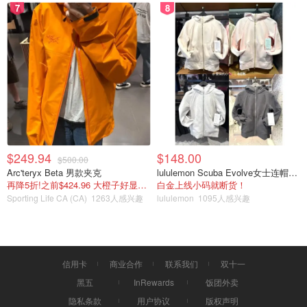
走走，却偶然发现了这个给孩子的探险乐园，太童趣童真
7
8
了！ 整个乐园占地还是挺大的，全部为木质结构，里面还有
许多装饰画，特别可爱，可惜疫情期间所有的游乐设施都封
闭了，不然感觉娃在这玩上大半天绝对没有问题?
...
德国小镇：吃肘子逛农市场
住在多伦多的朋友们一定都听说过德国小镇的猪肘子叭~ 这
里其实不止猪肘子好吃，还有一个很大的农贸市场和古董
店，且整体风格也充满了德国的乡村风~
$249.94
$148.00
$500.00
Arc'teryx Beta 男款夹克
lululemon Scuba Evolve女士连帽卫衣 全拉链
如果周末不知道去哪儿，就来这儿转转吧~
再降5折!之前$424.96 大橙子好显白 蹲补
白金上线小码就断货！
Sporting Life CA (CA)
1263人感兴趣
lululemon
1095人感兴趣
信用卡
商业合作
联系我们
双十一
黑五
InRewards
饭团外卖
隐私条款
用户协议
版权声明