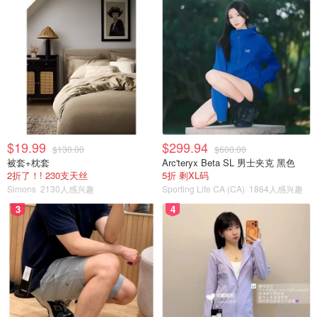
只会开放大概两周左右，google搜到的，名气不大，所以人
没有特别多 ❤️最喜欢的是有个下沉的地势能照整个农场全景
超级容易出片！ ?门票15一个人，北约克开车半小时能到 ❤️
不需要网上买票！不需要预定！超级适合说走就走了 ?也不
能带宠物 ?坐标 Campbell’s Cross Farm 3634 King St,
Caledon, ON L7C 0T6 ?每天9～5开门?
...
High Park：隐藏在公园里的儿童乐园
$19.99
$299.94
$130.00
$600.00
名字：
Jamie Bell Adventure Playground
被套+枕套
Arc'teryx Beta SL 男士夹克 黑色
2折了！! 230支天丝
5折 剩XL码
Simons
2130人感兴趣
Sporting Life CA (CA)
1864人感兴趣
地址：
185 Spring Rd, Toronto, ON M6R 2Y8
3
4
家里有娃的宝妈宝爸们千万别错过（当然大宝宝们也能来
玩）！这座超级复古的木质结构游乐园真的是好玩又好拍！