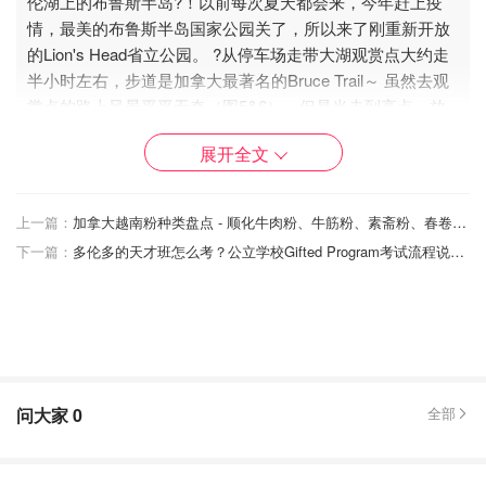
伦湖上的布鲁斯半岛?！以前每次夏天都会来，今年赶上疫
情，最美的布鲁斯半岛国家公园关了，所以来了刚重新开放
的Lion's Head省立公园。 ?️从停车场走带大湖观赏点大约走
半小时左右，步道是加拿大最著名的Bruce Trail～ 虽然去观
赏点的路上风景平平无奇（图5&6），但是当走到高点，放
眼一看还是会忍不住惊呼：“这也太美了吧！”。简直是加勒
展开全文
比、印度洋同款景色！? ❓这里人多吗 疫情期大家最关心的
应该就是这里的人多不多了！ 我是周六去的，人真的嗐挺多
的，停车场都停满了?。不过徒步的时候，大家都保持一定距
上一篇：
加拿大越南粉种类盘点 - 顺化牛肉粉、牛筋粉、素斋粉、春卷等11道必点菜品推荐！
离。 ⚠️我个人建议大家还是避开周末去，毕竟疫情期安全是
下一篇：
多伦多的天才班怎么考？公立学校Gifted Program考试流程说明+多伦多校区天才班盘点
第一位?！ ?一些小tips 1⃣️ 岛上大部分观赏点都隶属于国家
公园管理（灯塔、沙滩、布鲁斯半岛国家公园等），需要等
到6月1号以后才开放，建议等6月1号后【避开周末】去可以
看到更多的风景～ 2⃣️ 半岛上开放的景区人还是挺多的，大
家注意保持好社交距离。徒步的时候带口罩有点闷，边带口
罩变徒步不是很舒服，所以如果真的人太多就撤，安全最重
问大家
0
全部
要！ 3⃣️ 如果现在去，多数地方没开找厕所?会有点困难。
Tobermory镇上的vistor center有两个厕所，大家实在找不到
厕所可以去那?。 大家如果想去有其他问题可以留言问我鸭