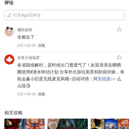
评论
～～～
...
打开App写评论
Elora小镇：一日打卡好去处
爛魚衝樹
在家天天买买买的小伙伴，想穿新衣服出去嗨森？多伦多周
全都去了
边小镇Elora快去打卡叭！小镇距离多伦多1.5小时，非常适
合一天往返～
2021-06-05
· 回复
加拿大省钱君
各省陆续解封，是时候出门透透气了！欢迎亲亲在晒晒
圈使用#潜水终结计划 分享外出游玩美景和防疫经验，有
机会赢小巨蛋无线麦克风哦~活动详情：
网页链接>>
么
么哒😘
2021-06-04
· 回复
相关攻略