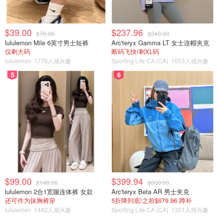
$39.00
$237.96
$78.00
$340.00
lululemon Mile 6英寸男士短裤
Arc'teryx Gamma LT 女士连帽夹克
仅剩大码
断码飞快!剩XL码
lululemon
1776人感兴趣
Sporting Life CA (CA)
1553人感兴趣
5
6
HiVeraVera
查看原帖
6
$99.00
$399.94
$148.00
$800.00
lululemon 2合1宽腿连体裤 女款
Arc'teryx Beta AR 男士夹克
Jamie Bell Adventure Playground，来了High park好几回，
还可作为抹胸裤穿
5折降到底!之前$679.96 蹲补
但每次都是跟着人潮去看?，所以第一次在疫情期间随便院内
lululemon
1442人感兴趣
Sporting Life CA (CA)
1301人感兴趣