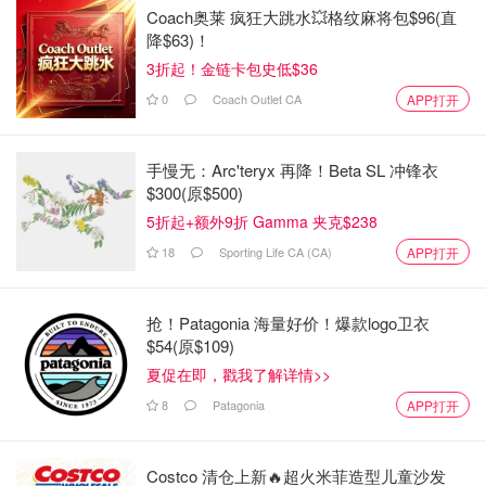
Coach奥莱 疯狂大跳水💥格纹麻将包$96(直
降$63)！
小众向日葵花田：是你想象中花海的样子
3折起！金链卡包史低$36
每周末都在思索去哪玩，要安全又要有趣，还要当天往返，
0
Coach Outlet CA
APP打开
那就不要错过这个小众的向日葵花田呀！
手慢无：Arc'teryx 再降！Beta SL 冲锋衣
$300(原$500)
5折起+额外9折 Gamma 夹克$238
18
Sporting Life CA (CA)
APP打开
抢！Patagonia 海量好价！爆款logo卫衣
$54(原$109)
夏促在即，戳我了解详情>>
8
Patagonia
APP打开
Costco 清仓上新🔥超火米菲造型儿童沙发