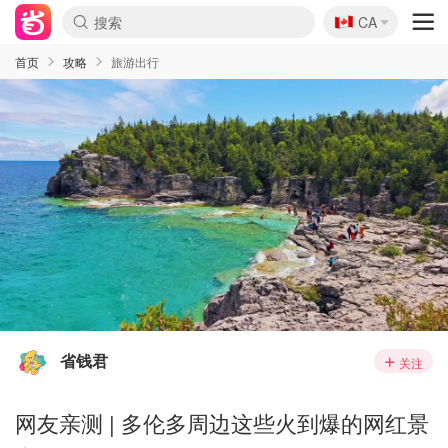
🇨🇦
CA
首页
攻略
旅游出行
省钱君
关注
网友亲测 | 多伦多周边这些火到爆的网红景