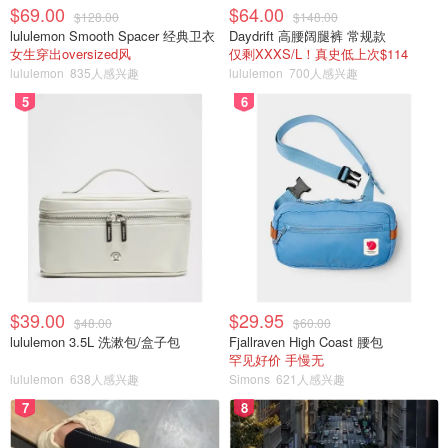
$69.00
$64.00
$128.00
$148.00
lululemon Smooth Spacer 经典卫衣
Daydrift 高腰阔腿裤 常规款
女生穿出oversized风
仅剩XXXS/L！真史低上次$114
lululemon
835人感兴趣
lululemon
700人感兴趣
5
6
$39.00
$29.95
$48.00
$60.00
lululemon 3.5L 洗漱包/盒子包
Fjallraven High Coast 腰包
罕见好价 手慢无
lululemon
638人感兴趣
Simons
621人感兴趣
7
8