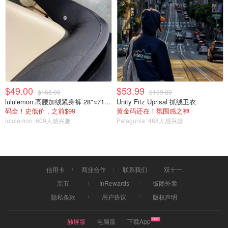
$49.00
$53.99
$168.00
$109.00
lululemon 高腰加绒紧身裤 28"≈71cm 5个口袋
Unity Fitz Uprisal 抓绒卫衣
码全！史低价，之前$99
黄金码还在！氛围感之神
lululemon
609人感兴趣
Patagonia
488人感兴趣
信用卡
商业合作
联系我们
双十一
黑五
InRewards
饭团外卖
隐私条款
用户协议
版权声明
触屏版
电脑版
下载App