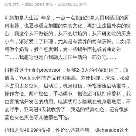
679 浏览
2020-08-04 更新
2020-05-25 发布
刚到加拿大生活1年多，一点一点接触加拿大厨房适用的厨
房电器，也逐步适应加国的饮食文化，再加上这里外卖的特
点，我这个从不做饭的，从不会烘培的，从不研究吃的厨房
小白，渐渐爱上了料理，尤其是有营养的简单烹饪。比如早
餐做个奶昔，煮个燕麦粥，烤一些蜗牛面包或者曲奇饼
干……我想这也是自我融入加国生活的一部分吧……
很推荐这个mini processor ，足够2~3人的小家庭用了，颜
值高，Youtube同等产品评测很高。方便拆卸，清洗，收藏
不占用太多空间。启动后，机身很稳，拇指按压启动搅拌，
操作方便。两种档位，手动调节，据说还可以打碎香料，我
也要继续开发它的功用。电源线可以隐藏在机身最底层，不
会碍手。亚马逊4天就收货了，我选的经典红色，还有很多
蓝色灰色黑色等其他颜色可选。
折扣之后48.99的价格，性价比还算不错，kitchenaide这个