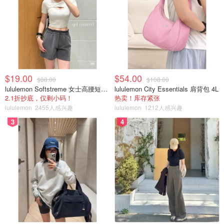
$19.00
$54.00
$88.00
$108.00
lululemon Softstreme 女士高腰短裤 10cm
lululemon City Essentials 肩背包 4L
2.1折抄底，仅剩小码！
热卖！库存紧张
lululemon
2455人感兴趣
lululemon
1212人感兴趣
3
4