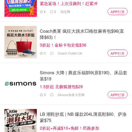
紧急返场！上次没薅到！赶紧冲
6
3
淘宝网
APP打开
Coach奥莱 疯狂大跳水💥格纹麻将包$96(直
降$63)！
3折起！金标卡包史低$36
0
Coach Outlet CA
APP打开
Simons 大降 | 麂皮乐福$59(原$190)、床品套
装$19
1.5折起 北极狐腰包$29
3
Simons加拿大官网
APP打开
LB 潮鞋抄底 | NB 爆款204L薄底鞋$60、萨洛
蒙$75
2折起+再减$10+免邮！昂跑参加