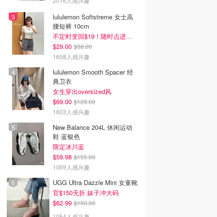
2016人感兴趣
lululemon Softstreme 女士高
腰短裤 10cm
不定时变回$19！随时点进来看
$29.00
$88.00
1658人感兴趣
lululemon Smooth Spacer 经
典卫衣
女生穿出oversized风
$69.00
$128.00
1603人感兴趣
New Balance 204L 休闲运动
鞋 蓝银色
限定冰川蓝
$59.98
$155.00
1069人感兴趣
UGG Ultra Dazzle Mini 女童靴
官$150无折 妹子冲大码
$62.99
$150.00
1054人感兴趣