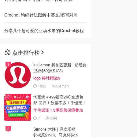
Crochet 钩织针法图解中英文/缩写对照
分享几个超可爱的互动水果的Crochet教程
点击排行榜
lululemon 折扣区更新 | 超经典
卫衣$69(原$128)
logo 棒球帽$29
1333
lululemon
淘宝满￥499最高2KG空运包
邮 回归！数量不多！手慢无！
羊毛返场！3重高额保障叠加
7
淘宝网
Simons 大降 | 麂皮乐福
$59(原$190)、马克杯$2.9