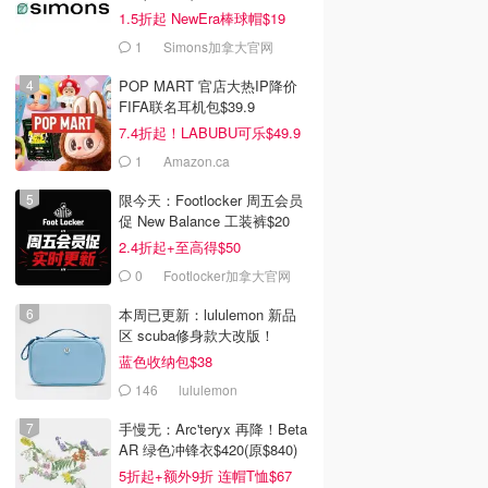
1.5折起 NewEra棒球帽$19
1
Simons加拿大官网
POP MART 官店大热IP降价
FIFA联名耳机包$39.9
7.4折起！LABUBU可乐$49.9
1
Amazon.ca
限今天：Footlocker 周五会员
促 New Balance 工装裤$20
2.4折起+至高得$50
0
Footlocker加拿大官网
本周已更新：lululemon 新品
区 scuba修身款大改版！
蓝色收纳包$38
146
lululemon
手慢无：Arc'teryx 再降！Beta
AR 绿色冲锋衣$420(原$840)
5折起+额外9折 连帽T恤$67