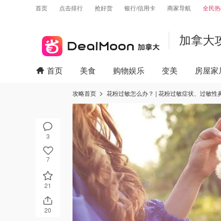
首页
点击排行
抢好货
银行/信用卡
商家导航
全民热
加拿大
首页
美食
购物娱乐
变美
房屋家
攻略首页
花粉过敏怎么办？ | 花粉过敏症状、过敏
3
7
21
20