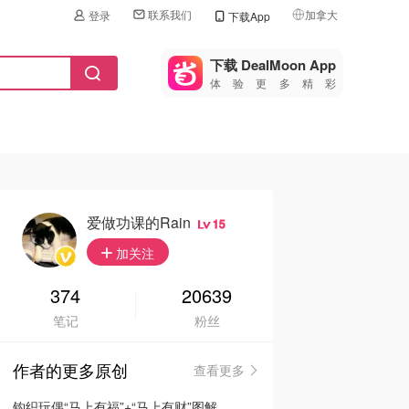
联系我们
加拿大
登录
下载App
🇺🇸
美国
下载 DealMoon App
体验更多精彩
🇨🇳
中国
🇨🇦
加拿大
🇬🇧
英国
🇩🇪
德国
爱做功课的Rain
15
🇫🇷
加关注
法国
🇮🇹
374
20639
意大利
笔记
粉丝
🇦🇺
澳洲
作者的更多原创
查看更多
🇳🇿
新西兰
钩织玩偶“马上有福”+“马上有财”图解