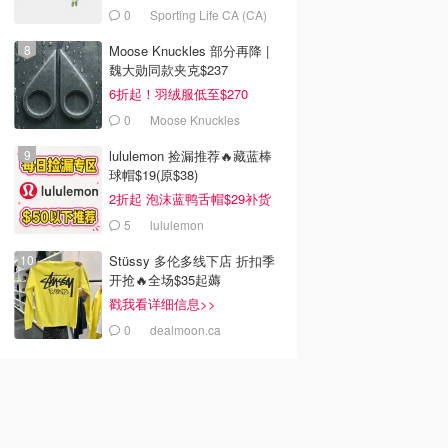
0
Sporting Life CA (CA)
Moose Knuckles 部分再降 |
魏大勋同款夹克$237
6折起！羽绒服低至$270
0
Moose Knuckles
lululemon 捡漏推荐🔥藏蓝棒
球帽$19(原$38)
2折起 泡沫蓝鸭舌帽$29补货
5
lululemon
Stüssy 多伦多线下店 折扣季
开抢🔥全场$35起薅
戳我看详细信息>>
0
dealmoon.ca