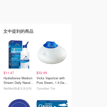
文中提到的商品
$11.47
$32.99
HydraSense Medium
Vicks Vaporizer with
Stream Daily Nasal
Pure Steam, 1.5-Gal
Care Spray | Walmart
Canadian Tire
WalMart加拿大沃尔玛
Canadian Tire
Canada