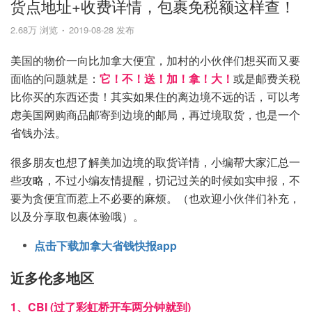
货点地址+收费详情，包裹免税额这样查！
2.68万 浏览
2019-08-28 发布
美国的物价一向比加拿大便宜，加村的小伙伴们想买而又要
面临的问题就是：
它！不！送！加！拿！大！
或是邮费关税
比你买的东西还贵！其实如果住的离边境不远的话，可以考
虑美国网购商品邮寄到边境的邮局，再过境取货，也是一个
省钱办法。
很多朋友也想了解美加边境的取货详情，小编帮大家汇总一
些攻略，不过小编友情提醒，切记过关的时候如实申报，不
要为贪便宜而惹上不必要的麻烦。（也欢迎小伙伴们补充，
以及分享取包裹体验哦）。
点击下载加拿大省钱快报app
近多伦多地区
1、CBI (过了彩虹桥开车两分钟就到)