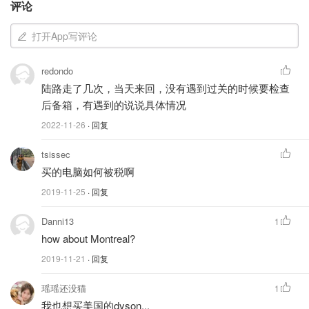
评论
打开App写评论
redondo
陆路走了几次，当天来回，没有遇到过关的时候要检查
后备箱，有遇到的说说具体情况
2022-11-26
· 回复
tsissec
买的电脑如何被税啊
工作人员收到货物后，你可以随时在 CBI 仓库取货，需要
2019-11-25
· 回复
带照片的身份证件。在到达 CBI 之前，请在跟踪页面上安
Danni13
1
排取件。
how about Montreal?
在将包裹运送到 CBI 仓库之前，无需通知 CBI。
2019-11-21
· 回复
2、The UPS Store - Lewiston, NY
瑶瑶还没猫
1
我也想买美国的dyson...