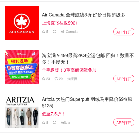
Air Canada 全球航线8折 好价日期超级多
上海直飞往返$921
5
Air Canada
APP打开
淘宝满￥499最高2KG空运包邮 回归！数量不
多！手慢无！
羊毛返场！3重高额保障叠加
4、The UPS Store #0682 - Buffalo, NY
23
20
淘宝网
APP打开
地址：
2316 Deleware Ave., Buffalo, NY, 14216
Aritzia 大热门Superpuff 羽绒马甲降价$94(原
电话：
(716) 877-7711
$125)
低至7.5折！
时间：
周一至周五 早上8:30到下午7:30；周六早上9点
至下午3点
8
Aritzia
APP打开
费用：
包裹50磅以下$10， 70磅以下$15， 150磅以