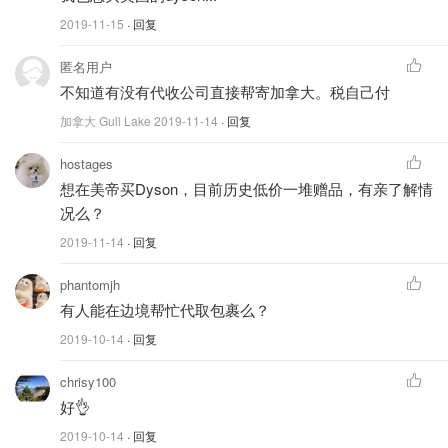
地址：
793 Center St, Lewiston, NY, 14092
2019-11-15
· 回复
电话：
(716) 405-7116
匿名用户
不知道有没有代收公司直接帮寄加拿大。税自己付
加拿大 Gull Lake
2019-11-14
· 回复
hostages
想在美帝买Dyson，目前历史低价一堆赠品，有亲了解情
况么？
2019-11-14
· 回复
phantomjh
有人能在边境帮忙代取包裹么？
2019-10-14
· 回复
按照以下
3 个步骤接收包裹
！
chrisy100
好👌
第一步：访问在线包裹受理网站并注册一个帐户。注册时，
2019-10-14
· 回复
只需在按位置搜索时输入纽约州刘易斯顿，然后选择刘易斯