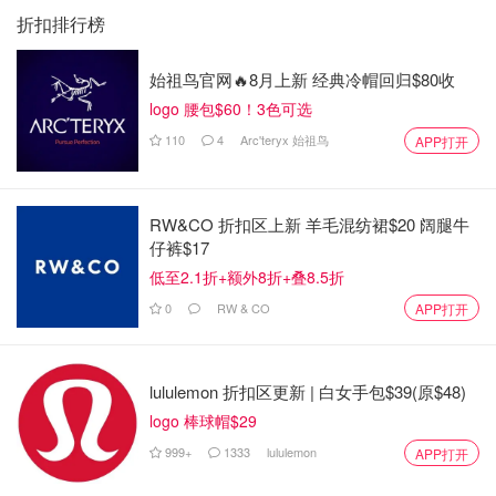
折扣排行榜
裹必须在 30 天内取走，否则除了收取的收货费外，还将收
取每天 1.00 美元/件的仓储费。
始祖鸟官网🔥8月上新 经典冷帽回归$80收
logo 腰包$60！3色可选
货运和超大件交付。运费为每件物品/托盘 30.00 美元，如
110
4
Arc'teryx 始祖鸟
APP打开
果物品在到达后 3 天内未被取走，则另加每天 5.00 美元的
仓储费用。
RW&CO 折扣区上新 羊毛混纺裙$20 阔腿牛
3、The UPS Store #0861 - Buffalo, NY
仔裤$17
地址：
266 Elmwood Ave., Buffalo, NY, 14222
低至2.1折+额外8折+叠8.5折
0
RW & CO
APP打开
电话：
(716) 885-5902
时间：
周一至周五 早上9:00到下午7:00；周六早上9点
至下午5点
lululemon 折扣区更新 | 白女手包$39(原$48)
logo 棒球帽$29
999+
1333
lululemon
APP打开