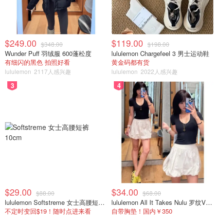
$249.00
$119.00
$348.00
$198.00
6、The UPS Store #3671 - Cheektowaga, NY
Wunder Puff 羽绒服 600蓬松度
lululemon Chargefeel 3 男士运动鞋
有细闪的黑色 拍照好看
黄金码都有货
地址：
3843 Union Rd Ste 15, Cheektowaga, NY,
lululemon
2117人感兴趣
lululemon
2022人感兴趣
14225
3
4
电话：
(716) 686-0257
时间：
周一至周五 早上8:30到下午7:00；周六早上9点
至下午4点
费用：
包裹 70磅以下$10， 150磅以下$15
$29.00
$34.00
$88.00
$68.00
lululemon Softstreme 女士高腰短裤 10cm
lululemon All It Takes Nulu 罗纹V领短袖T恤
不定时变回$19！随时点进来看
自带胸垫！国内￥350