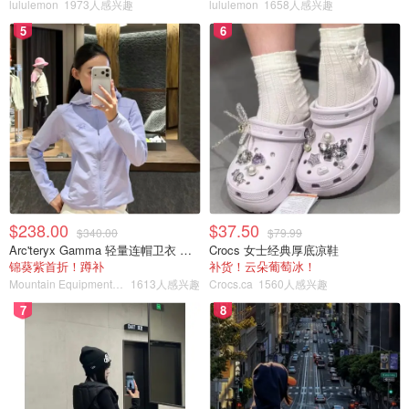
lululemon
1973人感兴趣
lululemon
1658人感兴趣
5
6
温莎地区
底特律取货：
Detroit Mailbox
地址：
1001 Brush Street, Suite E, Detroit , MI 48226
$238.00
$37.50
$340.00
$79.99
Arc'teryx Gamma 轻量连帽卫衣 女款
Crocs 女士经典厚底凉鞋
电话：
+ 1 800 408-1694
锦葵紫首折！蹲补
补货！云朵葡萄冰！
Mountain Equipment Company
1613人感兴趣
Crocs.ca
1560人感兴趣
时间：
周一至周四 早上10点到下午6:30；周五 早上10
7
8
点到下午7:30；周六日早上9点至下午4点
费用：
包裹 60磅以下$6， 120磅以下$12