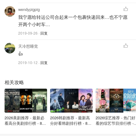
顿的 UPS Store 即可注册。可以通过单击下面的“开始”按钮
wendypigpig
访问该网站进行注册。注册后，你将收到会员编号和新的送
我宁愿给转运公司合起来一个包裹快递回来…也不宁愿
货地址。
开两个小时车…
2019-09-26
· 回复
第 2 步：收到会员编号和地址后，可以从选择的任何零售商
处订购。请记住，会员编号必须作为地址的一部分出现，否
天冷想睡觉
则将不会收到送货通知。
👍
2019-10-12
· 回复
第 3 步：一旦物品到达，将通过短信或电子邮件联系。你还
可以登录您的帐户并查看包裹及其来源。你可以在正常营业
时间内随时领取包裹。领取包裹需要身份证。身份证件上的
相关攻略
姓名必须与包裹上的姓名一致，才能放行物品。
包裹受理费：
3 磅或以下的包裹 $5.00
2026美剧推荐 - 最新必
2026韩剧推荐 - 最新高
2026综艺推荐 - 热门好
看高分美剧排行榜 - 8月
分好看韩剧排行榜 - 8月
看的综艺节目排行榜 - 
包裹 3 磅至 70 磅 $10.00
最新: 《​​足球教练 》第
最新：丁海寅《我的荒
月最新:《​​伦敦合伙人
四季回归！
糖恋爱 》上线❣️
回归啦
包裹超过 70 磅 $20.00