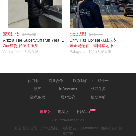
$93.75
$53.99
$125.00
$109.00
Aritzia The SuperStuff Puff Vest 轻盈亮面马甲
Unity Fitz Uprisal 抓绒卫衣
2xs有货 轻便不压身
黄金码还在！氛围感之神
Aritzia
1509人感兴趣
Patagonia
1495人感兴趣
信用卡
商业合作
联系我们
双十一
黑五
InRewards
饭团外卖
隐私条款
用户协议
版权声明
提供三种类型的包裹：包裹、轮胎和超大包裹。收到的每个
触屏版
电脑版
下载App
包裹都是一个单独的包裹，需要单独收费。
2017©dealmoon.ca
页面信息由用户分享或品牌、商家提供，由Dealmoon核实后发布折
近大温地区
扣广告