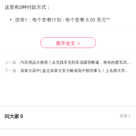
这里有2种付款方式：
选项1：每个套餐计划 - 每个套餐 6.00 美元**
选项2：年度折扣计划 - 125 美元，12 个月内每个包裹
2.00 美元无限制
展开全文
取货方式：
上一篇：
汽车用品大推荐┃从无线车充到车顶露营帐篷，将你的爱车武装到牙齿。
首先，首先注册并接收一个私人邮箱号码 (PMB#)。要访问
下一篇：
加拿大高中| 盘点加拿大安大略省高中那些事儿！上名牌大学其实比你想象中的容易~
的帐户，你的用户名将是姓名首字母和 PMB 号码，密码是
邮政编码，没有空格。
当你进行在线购买时，请使用 CBI 的美国送货地址作为你
的公司或个人美国邮寄和送货地址。当要求填写运输信息
时，你所要做的就是输入姓名、PMB 编号和 CBI 的美国送
问大家
0
全部
货地址。