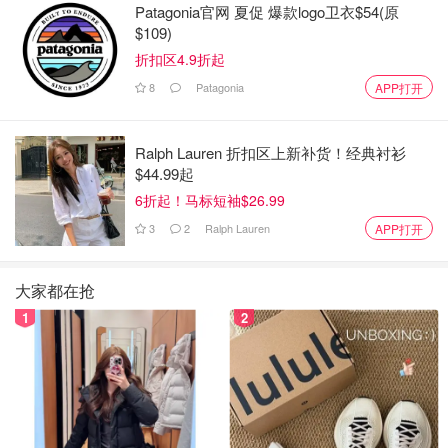
下$20。
Patagonia官网 夏促 爆款logo卫衣$54(原
$109)
5、The UPS Store #0767 - Amherst, NY
折扣区4.9折起
8
Patagonia
APP打开
地址：
3480 East Robinson Rd., Amherst, NY, 14228
电话：
(716) 691-7264
Ralph Lauren 折扣区上新补货！经典衬衫
时间：
周一至周六 早上9点到下午5点
$44.99起
6折起！马标短袖$26.99
费用：
包裹 70磅以下$6， 150磅以下$15
3
2
Ralph Lauren
APP打开
大家都在抢
1
2