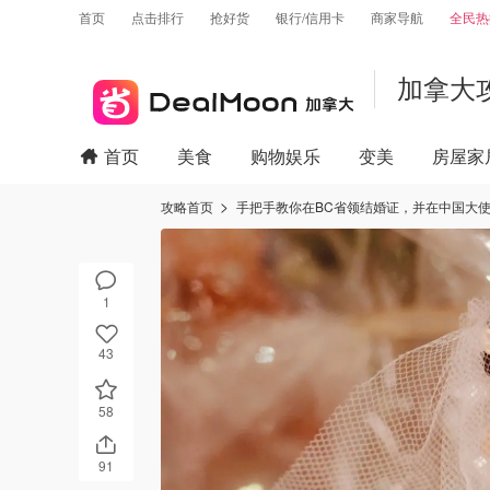
首页
点击排行
抢好货
银行/信用卡
商家导航
全民热
加拿大
首页
美食
购物娱乐
变美
房屋家
攻略首页
手把手教你在BC省领结婚证，并在中国大
1
43
58
91