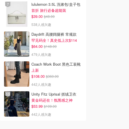
lululemon 3.5L 洗漱包/盒子包
首折 旅行必备超能装
$39.00
$48.00
538人感兴趣
Daydrift 高腰阔腿裤 常规款
罕见码全！真史低上次$114
$64.00
$148.00
479人感兴趣
Coach Work Boot 黑色工装靴
上新
$108.00
$360.00
442人感兴趣
Unity Fitz Uprisal 抓绒卫衣
黄金码还在！氛围感之神
$53.99
$109.00
442人感兴趣