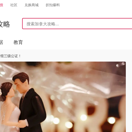
搜
社区
兑换商城
折扣爆料
攻略
居
教育
使馆三级公证！