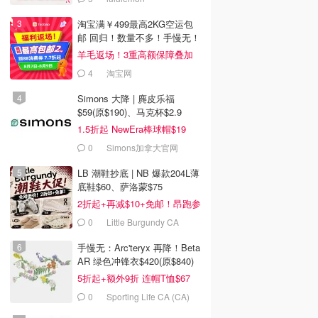
淘宝满￥499最高2KG空运包
邮 回归！数量不多！手慢无！
羊毛返场！3重高额保障叠加
4
淘宝网
Simons 大降 | 麂皮乐福
$59(原$190)、马克杯$2.9
1.5折起 NewEra棒球帽$19
0
Simons加拿大官网
LB 潮鞋抄底 | NB 爆款204L薄
底鞋$60、萨洛蒙$75
2折起+再减$10+免邮！昂跑参
加
0
Little Burgundy CA
(CA）
手慢无：Arc'teryx 再降！Beta
AR 绿色冲锋衣$420(原$840)
5折起+额外9折 连帽T恤$67
0
Sporting Life CA (CA)