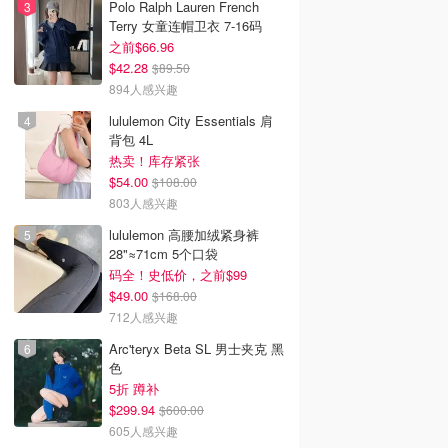
Polo Ralph Lauren French
Terry 女童连帽卫衣 7-16码
之前$66.96
$42.28
$89.50
894人感兴趣
lululemon City Essentials 肩
背包 4L
热卖！库存紧张
$54.00
$108.00
803人感兴趣
lululemon 高腰加绒紧身裤
28"≈71cm 5个口袋
码全！史低价，之前$99
$49.00
$168.00
712人感兴趣
Arc'teryx Beta SL 男士夹克 黑
色
5折 蹲补
$299.94
$600.00
605人感兴趣