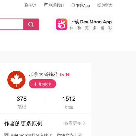
联系我们
加拿大
登录
下载App
🇺🇸
美国
下载 DealMoon App
体验更多精彩
🇨🇳
中国
🇨🇦
加拿大
🇬🇧
英国
🇩🇪
德国
加拿大省钱君
16
🇫🇷
加关注
法国
🇮🇹
378
1512
意大利
笔记
粉丝
🇦🇺
澳洲
作者的更多原创
查看更多
🇳🇿
新西兰
🆘lululemon把我腌入味了…举铁穿💦上班