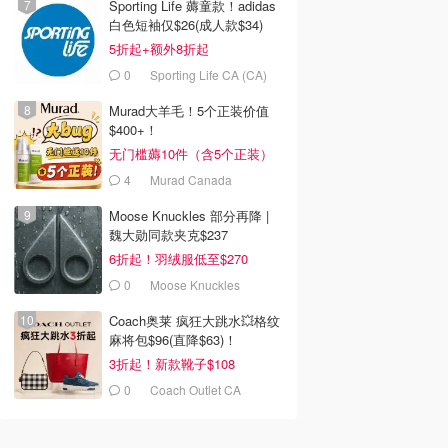
Sporting Life 薅童款！adidas
白色短袖仅$26(成人款$34)
5折起+额外8折起
0
Sporting Life CA (CA)
Murad大羊毛！5个正装价值
$400+！
无门槛薅10件（含5个正装）
4
Murad Canada
Moose Knuckles 部分再降 |
魏大勋同款夹克$237
6折起！羽绒服低至$270
0
Moose Knuckles
Coach奥莱 疯狂大跳水💥格纹
麻将包$96(直降$63)！
3折起！新款靴子$108
0
Coach Outlet CA