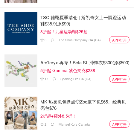
TSC 鞋靴夏季清仓 | 斯凯奇女士一脚蹬运动
鞋$35.9(原$99)
3折起！儿童运动鞋$25起
0
The Shoe Company CA (CA)
APP打开
（图片来自bayislandsinfo，版权属于原作者）
Arc'teryx 再降！Beta SL 冲锋衣$300(原$500)
5折起 Gamma 紫色夹克$238
17
Sporting Life CA (CA)
APP打开
三、Amazon：买书、租书、卖书，一站式服务
MK 热卖包包盘点💥Zoe腋下包$65、经典贝
壳包$76
Amazon上各种书籍十分齐全，新书和二手书都有，还有购
2折起+额外8.5折！
买和租赁两个选项，有些书还有Kindle的版本。
2
Michael Kors Canada
APP打开