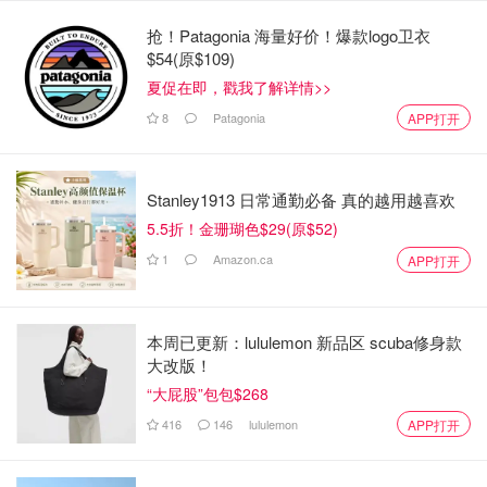
抢！Patagonia 海量好价！爆款logo卫衣
$54(原$109)
夏促在即，戳我了解详情>>
8
Patagonia
APP打开
Stanley1913 日常通勤必备 真的越用越喜欢
（图片来自edebiyathaber，版权属于原作者）
5.5折！金珊瑚色$29(原$52)
1
Amazon.ca
APP打开
你可以选择租赁，也可以选择购入新书，但是尽量不要勾
本周已更新：lululemon 新品区 scuba修身款
画、更不要做笔记（可以适度highlight）。
大改版！
“大屁股”包包$268
416
146
lululemon
APP打开