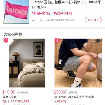
Garage 夏促折扣区🔥牛仔神裤$17、skims平
替T恤$14
4折起+叠7折！热卖款2降啦
1
Garage Clothing CA (CA)
APP打开
如果是购买的话，等学期结束后，可以在
Amazon Trade in
大家都在抢
页里
，输入书号ISBN-10号码搜索，或者在卖教材的页面点
1
2
选“Trade in now”按钮，把教材卖回给Amazon可以换取最高
$67.25的Amazon礼卡。
$19.99
$39.00
$130.00
$78.00
被套+枕套
lululemon Mile 6英寸男士短裤
2折了！! 230支天丝
仅剩大码