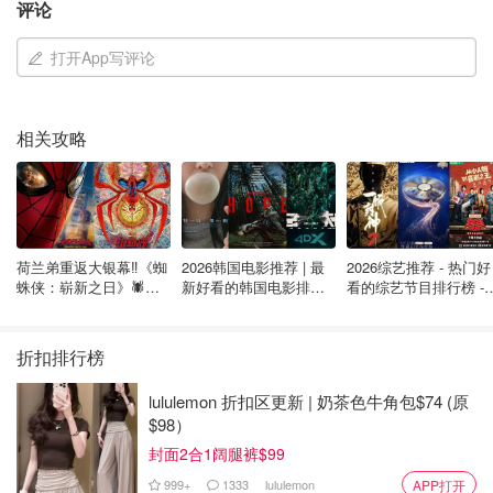
评论
（图片来自continuumgrc，版权属于原作者）
打开App写评论
二、省钱快报的二手论坛
相关攻略
无论是想要卖书的，还是想要买书的，都可以在
北美微论坛
（moonbbs.com）的二手市场板块
发帖，方便他人亦方便
荷兰弟重返大银幕‼️《蜘
2026韩国电影推荐 | 最
2026综艺推荐 - 热门好
自己，何乐而不为？
二手论坛还有发帖积分换邮费的活动
。
蛛侠：崭新之日》🕷️北
新好看的韩国电影排行
看的综艺节目排行榜 - 
美热映中❣️阵容豪华✨🤩
榜，必看盘点！8月最
月最新:《​​披荆斩棘
快来找找看看有没有适用的书吧！
新！(持续更新）
2026》回归啦
折扣排行榜
lululemon 折扣区更新 | 奶茶色牛角包$74 (原
$98）
封面2合1阔腿裤$99
999+
1333
lululemon
APP打开