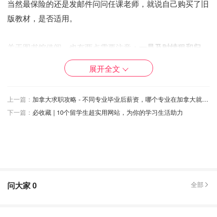
当然最保险的还是发邮件问问任课老师，就说自己购买了旧
版教材，是否适用。
关于图书馆借阅，也有两点需要注意：
一是及时续租和归
还，二是切勿勾画
，要尽量保持书本原样，以免最后被罚
展开全文
款。
上一篇：
加拿大求职攻略 - 不同专业毕业后薪资，哪个专业在加拿大就业率高
下一篇：
必收藏 | 10个留学生超实用网站，为你的学习生活助力
问大家
0
全部