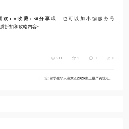
喜欢+⭐收藏+📣分享
哦，也可以加小编服务号
国优质折扣和攻略内容~
211
1
0
0
下一篇:
留学生华人注意⚠️2026史上最严跨境汇款监管出台：超5000元立马“查身份”！