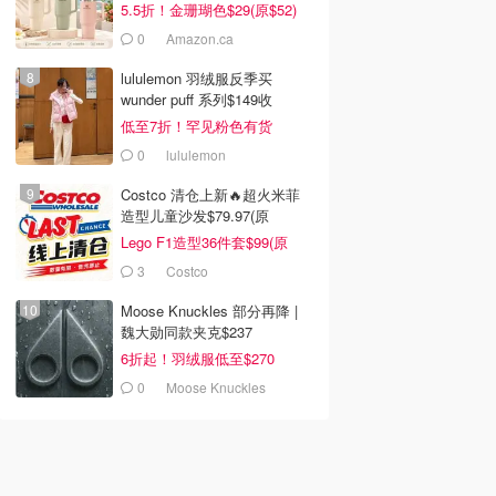
5.5折！金珊瑚色$29(原$52)
0
Amazon.ca
lululemon 羽绒服反季买
wunder puff 系列$149收
低至7折！罕见粉色有货
0
lululemon
Costco 清仓上新🔥超火米菲
造型儿童沙发$79.97(原
$129.99)
Lego F1造型36件套$99(原
$159)
3
Costco
Moose Knuckles 部分再降 |
魏大勋同款夹克$237
6折起！羽绒服低至$270
0
Moose Knuckles