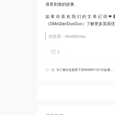
身更刺激的故事。
如果你喜欢我们的文章记得
❤
（DMxQianDuoDuo）了解更多英
信息源：straitstimes
2
上一篇:
为了催生也是拼了🤣2026年1月1日起避孕药和避孕套都要加税了⁉️