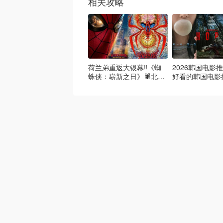
相关攻略
荷兰弟重返大银幕‼️《蜘
2026韩国电影推
蛛侠：崭新之日》🕷️北美
好看的韩国电影
热映中❣️阵容豪华✨🤩
必看盘点！8月
续更新）