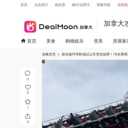
首页
点击排行
抢好货
银行/信用卡
商家导航
全民热
加拿大
首页
美食
购物娱乐
变美
房屋家
攻略首页
新加坡环球影城过山车突发故障！16名乘客
0
2
1
0