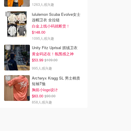
1263人感兴趣
lululemon Scuba Evolve女士
连帽卫衣 全拉链
白金上线小码就断货！
$148.00
1095人感兴趣
ix新剧推荐2026 - 最
2026韩剧推荐 - 最新高分
2026美剧推荐 - 最新必
飞Netflix新剧大
好看韩剧排行榜 - 8月最
高分美剧排行榜 - 8月最
Unity Fitz Uprisal 抓绒卫衣
8月最新：《​​百年孤
新：《财阀X刑警 第二
新: 《​​百年孤独》第二季
黄金码还在！氛围感之神
季》终于回归！
回归！
$53.99
$109.00
995人感兴趣
Arc'teryx Kragg SL 男士棉质
短袖T恤
胸前小logo设计
$63.00
$90.00
858人感兴趣