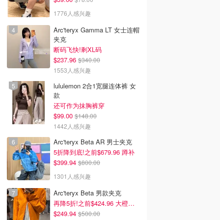
1776人感兴趣
Arc'teryx Gamma LT 女士连帽
夹克
断码飞快!剩XL码
$237.96
$340.00
1553人感兴趣
lululemon 2合1宽腿连体裤 女
款
还可作为抹胸裤穿
$99.00
$148.00
1442人感兴趣
Arc'teryx Beta AR 男士夹克
5折降到底!之前$679.96 蹲补
$399.94
$800.00
1301人感兴趣
Arc'teryx Beta 男款夹克
再降5折!之前$424.96 大橙子好显白 蹲补
$249.94
$500.00