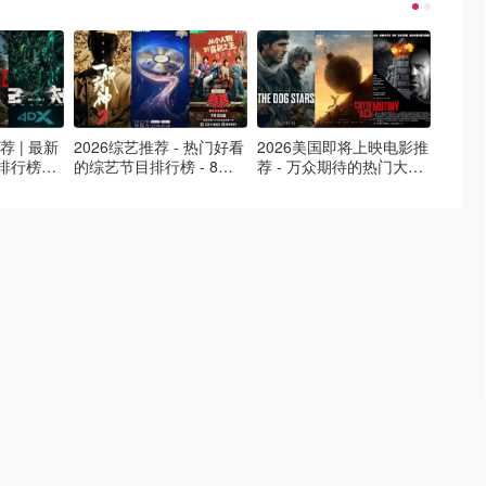
荐 | 最新
2026综艺推荐 - 热门好看
2026美国即将上映电影推
Netfl
排行榜，
的综艺节目排行榜 - 8月
荐 - 万众期待的热门大片
新好看网
最新！(持
最新:《​​披荆斩棘2026》
- 8月最新: 《末世行者》
片 - 
回归啦
独2》