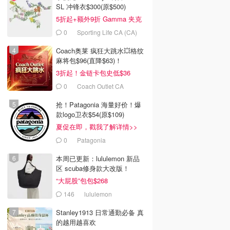
SL 冲锋衣$300(原$500)
5折起+额外9折 Gamma 夹克
$238
0
Sporting Life CA (CA)
Coach奥莱 疯狂大跳水💥格纹
麻将包$96(直降$63)！
3折起！金链卡包史低$36
0
Coach Outlet CA
抢！Patagonia 海量好价！爆
款logo卫衣$54(原$109)
夏促在即，戳我了解详情>>
0
Patagonia
本周已更新：lululemon 新品
区 scuba修身款大改版！
“大屁股”包包$268
146
lululemon
Stanley1913 日常通勤必备 真
的越用越喜欢