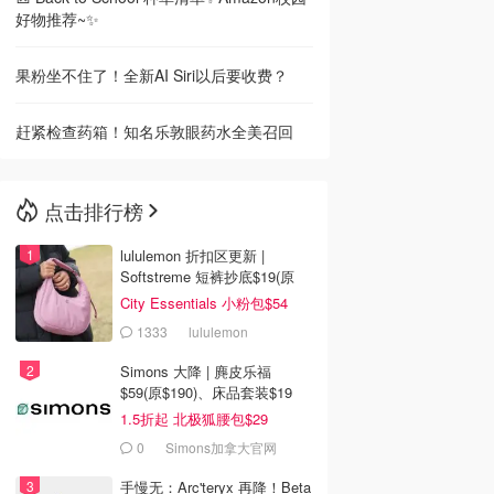
好物推荐~✨
果粉坐不住了！全新AI Siri以后要收费？
赶紧检查药箱！知名乐敦眼药水全美召回
点击排行榜
lululemon 折扣区更新 |
Softstreme 短裤抄底$19(原
$88)
City Essentials 小粉包$54
1333
lululemon
Simons 大降 | 麂皮乐福
$59(原$190)、床品套装$19
1.5折起 北极狐腰包$29
0
Simons加拿大官网
手慢无：Arc'teryx 再降！Beta