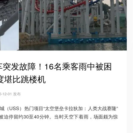
突发故障！16名乘客雨中被困
程度堪比跳楼机
5-12-01 发布
影城（USS）热门项目“太空堡垒卡拉狄加：人类大战赛隆”
被迫停留约30至40分钟。当时天空下着雨，场面颇为惊