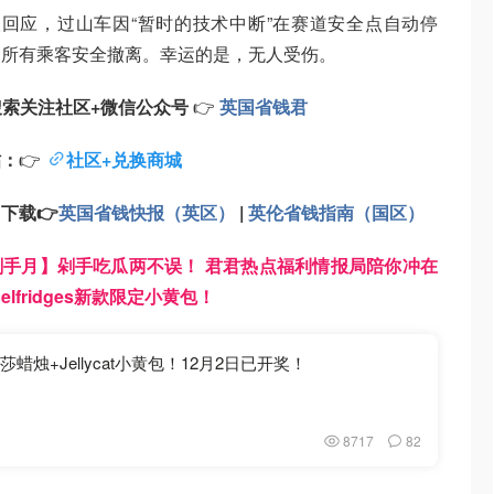
回应，过山车因“暂时的技术中断”在赛道安全点自动停
助所有乘客安全撤离。幸运的是，无人受伤。
搜索
关注
社区+
微信公众号
👉
英国省钱君
帖：
👉
社区+兑换商城
：
下载
👉
英国省钱快报（英区）
|
英伦省钱指南（国区）
1剁手月】剁手吃瓜两不误！ 君君热点福利情报局陪你冲在
elfridges新款限定小黄包！
蜡烛+Jellycat小黄包！12月2日已开奖！
8717
82