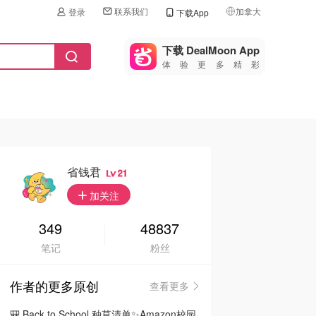
联系我们
加拿大
登录
下载App
🇺🇸
美国
下载 DealMoon App
体验更多精彩
🇨🇳
中国
🇨🇦
加拿大
🇬🇧
英国
🇩🇪
德国
省钱君
21
🇫🇷
加关注
法国
🇮🇹
349
48837
意大利
笔记
粉丝
🇦🇺
澳洲
作者的更多原创
查看更多
🇳🇿
新西兰
🎒 Back to School 种草清单✨Amazon校园