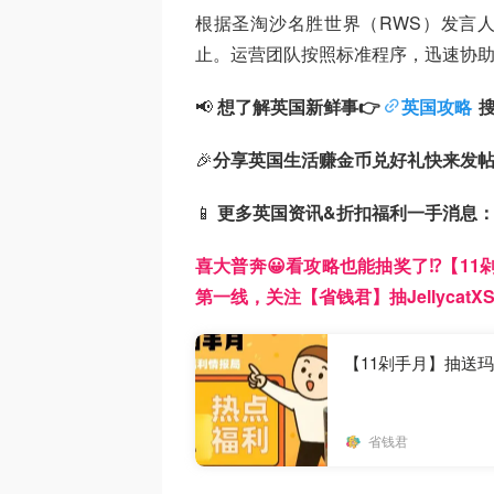
根据圣淘沙名胜世界（RWS）发言人
止。运营团队按照标准程序，迅速协
📢
想了解英国新鲜事👉
英国攻略
🎉
分享英国生活赚金币兑好礼快来发
📱
更多英国资讯&折扣福利一手消息
喜大普奔😀看攻略也能抽奖了⁉️【1
第一线，关注【省钱君】抽JellycatXS
【11剁手月】抽送玛莎
省钱君