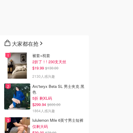
大家都在抢
被套+枕套
2折了！! 230支天丝
$19.99
$130.00
2130人感兴趣
Arc'teryx Beta SL 男士夹克 黑
色
5折 剩XL码
$299.94
$600.00
1864人感兴趣
lululemon Mile 6英寸男士短裤
仅剩大码
$39.00
$78.00