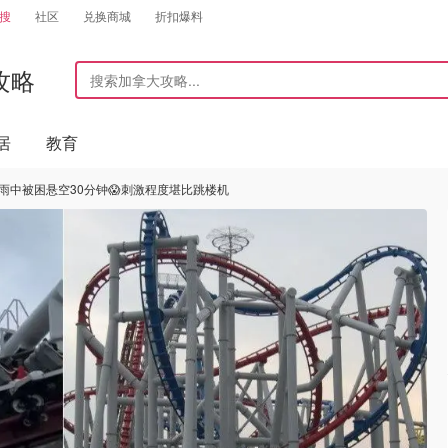
搜
社区
兑换商城
折扣爆料
攻略
居
教育
雨中被困悬空30分钟😱刺激程度堪比跳楼机