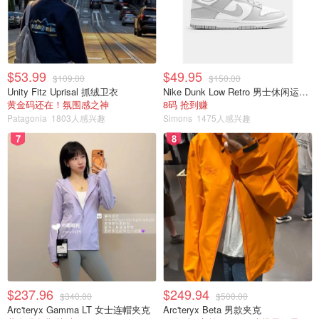
$53.99
$49.95
$109.00
$150.00
Unity Fitz Uprisal 抓绒卫衣
Nike Dunk Low Retro 男士休闲运动鞋
黄金码还在！氛围感之神
8码 抢到赚
Patagonia
1803人感兴趣
Simons
1475人感兴趣
7
8
图片来自于@fmperfumegroup ，版权属于原作者
判断香水是否变质，可以从以下几个方面入手：​
颜色变化
：​如果香水颜色变深，可能是氧化所致，但不
一定影响使用。
$237.96
$249.94
$340.00
$500.00
气味变化
：​如果香味发生明显变化，酒精味变冲, 就像
Arc'teryx Gamma LT 女士连帽夹克
Arc'teryx Beta 男款夹克