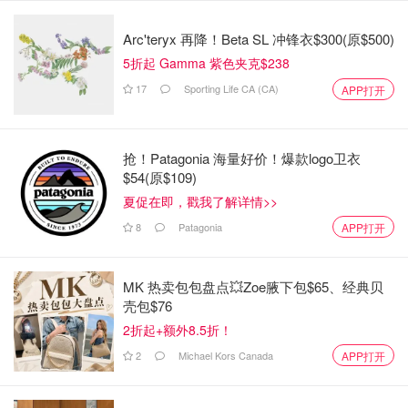
Arc'teryx 再降！Beta SL 冲锋衣$300(原$500)
5折起 Gamma 紫色夹克$238
17
Sporting Life CA (CA)
APP打开
图片来自于@fragrancex ，版权属于原作者
PAO数字告诉我们，一旦打开，香味将持续多少个月。通常
抢！Patagonia 海量好价！爆款logo卫衣
由3-12位数字或字母组成，印在瓶底或包装盒上。包装上标
$54(原$109)
有“
开盖瓶子
”图标，旁边数字代表开封后可用月数（如
夏促在即，戳我了解详情>>
“30M”即建议30个月内用完）。
8
Patagonia
APP打开
3. 通过专业网站
CheckFresh
输入批号查询不同品牌香
水的生产日期及保质期
MK 热卖包包盘点💥Zoe腋下包$65、经典贝
壳包$76
2折起+额外8.5折！
2
Michael Kors Canada
APP打开