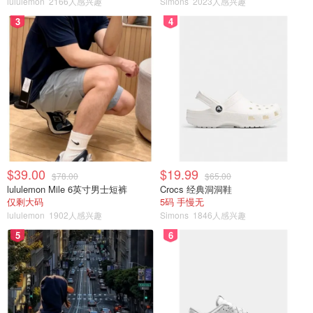
lululemon
2166人感兴趣
Simons
2023人感兴趣
登录
checkfresh.com
，
从右侧下拉菜单选择语言
3
4
（中文）
然后从左边查询栏输入要查询的品牌或从下拉菜单中选
择，点击查询
然后根据页面显示的关于该品牌包装上批号的正确位置
查找你的香水的批号，输入到“批号”栏后点击“查看”后
即可了解到你的香水的保质期。
不同品牌的批号位置和编码都会有所不同，务必
按照品
$39.00
$19.99
$78.00
$65.00
牌
查看保证准确性。该网站也可查询化妆品的生产日期
lululemon Mile 6英寸男士短裤
Crocs 经典洞洞鞋
和有效期。
仅剩大码
5码 手慢无
lululemon
1902人感兴趣
Simons
1846人感兴趣
如何判断香水是否变质？
5
6