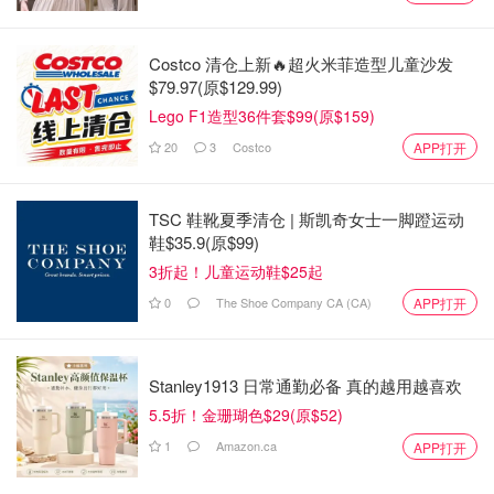
Costco 清仓上新🔥超火米菲造型儿童沙发
$79.97(原$129.99)
Lego F1造型36件套$99(原$159)
图片来自于@fragrancex ，版权属于原作者
20
3
Costco
APP打开
有些香水会在瓶子或包装的底部印上批号。批号告诉我们香
水生产的时间和地点，通常以3到12个数字的形式出现。你
TSC 鞋靴夏季清仓 | 斯凯奇女士一脚蹬运动
可以在网上搜索你的批号，了解它的生产日期。
鞋$35.9(原$99)
3折起！儿童运动鞋$25起
2. 查看开封后保质期（PAO）
0
The Shoe Company CA (CA)
APP打开
Stanley1913 日常通勤必备 真的越用越喜欢
5.5折！金珊瑚色$29(原$52)
1
Amazon.ca
APP打开