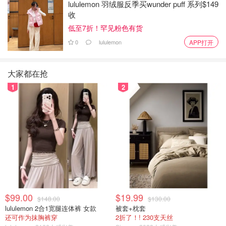
lululemon 羽绒服反季买wunder puff 系列$149
收
低至7折！罕见粉色有货
0
lululemon
APP打开
大家都在抢
图片来自于@checkfresh，版权属于原作者
1
2
$99.00
$19.99
$148.00
$130.00
lululemon 2合1宽腿连体裤 女款
被套+枕套
图片来自于@checkfresh ，版权属于原作者
还可作为抹胸裤穿
2折了！! 230支天丝