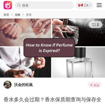
🇨🇦
CA
首页
攻略
变美
2
沃金的松鼠
关注
香水多久会过期？香水保质期查询与保存全