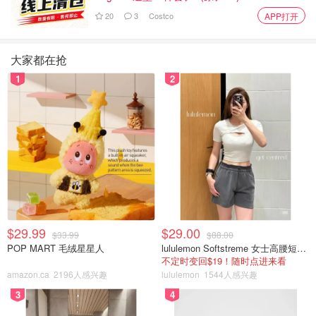
20
3
Costco
APP打开
大家都在抢
1
2
5⃣️ Dior772
一直被Call这位大名鼎鼎的Dior 772 “干枯玫瑰”
真的超级美 ， 这个图片有点色差 我一直拍不好 你们可以看
官网图 我拍的偏大红色调了 ， 但实际是偏玫色的～ 很显
$29.99
$29.00
白，厚涂也会有红棕色调 ～ 很温柔很有气质～ 30➕的小姐
$33.99
$88.00
POP MART 毛绒星星人
lululemon Softstreme 女士高腰短裤 10cm
姐涂会有另外一种成熟美， 见长辈真的也是很好的选择
不定时变回$19！随时点进来看
amazon.ca
2196人感兴趣
lululemon
1544人感兴趣
3
4