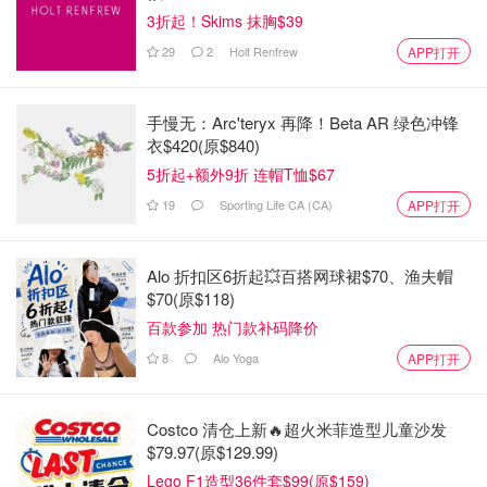
3折起！Skims 抹胸$39
29
2
Holt Renfrew
APP打开
4⃣️ Essence 01
这个颜色几乎没人推 还蛮小众的
手慢无：Arc'teryx 再降！Beta AR 绿色冲锋
衣$420(原$840)
哑光质地 橘调偏粉 没有图片那么亮 本来的颜色会低调一点
5折起+额外9折 连帽T恤$67
～ 也很适合见长辈 是稳重又温柔的感觉
19
Sporting Life CA (CA)
APP打开
Alo 折扣区6折起💥百搭网球裙$70、渔夫帽
$70(原$118)
百款参加 热门款补码降价
8
Alo Yoga
APP打开
Costco 清仓上新🔥超火米菲造型儿童沙发
$79.97(原$129.99)
Lego F1造型36件套$99(原$159)