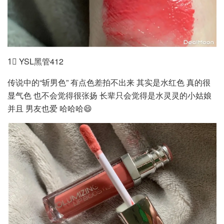
1⃣️ YSL黑管412
传说中的“斩男色” 有点色差拍不出来 其实是水红色 真的很
显气色 也不会觉得很张扬 长辈只会觉得是水灵灵的小姑娘
并且 男友也爱 哈哈哈😄