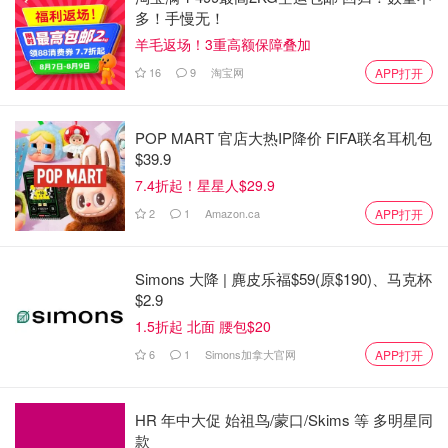
但是带了一点点闪闪 底色很浅 直男会觉得你没有涂口红哈
多！手慢无！
哈哈 另外遮唇纹效果好 👌
羊毛返场！3重高额保障叠加
16
9
淘宝网
APP打开
POP MART 官店大热IP降价 FIFA联名耳机包
$39.9
7.4折起！星星人$29.9
2
1
Amazon.ca
APP打开
Simons 大降 | 麂皮乐福$59(原$190)、马克杯
$2.9
1.5折起 北面 腰包$20
6
1
Simons加拿大官网
APP打开
HR 年中大促 始祖鸟/蒙口/Skims 等 多明星同
款