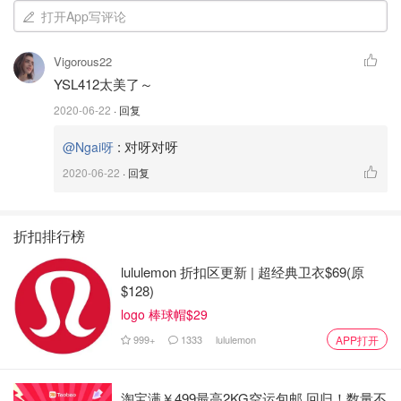
打开App写评论
Vigorous22
YSL412太美了～
2020-06-22
· 回复
:
对呀对呀
@Ngai呀
2020-06-22
· 回复
折扣排行榜
lululemon 折扣区更新 | 超经典卫衣$69(原
$128)
logo 棒球帽$29
3⃣️ HEDONE脱脂微笑
999+
1333
lululemon
APP打开
这个颜色和第二款有点像 依旧是粉掉蜜桃色🍑
淘宝满￥499最高2KG空运包邮 回归！数量不