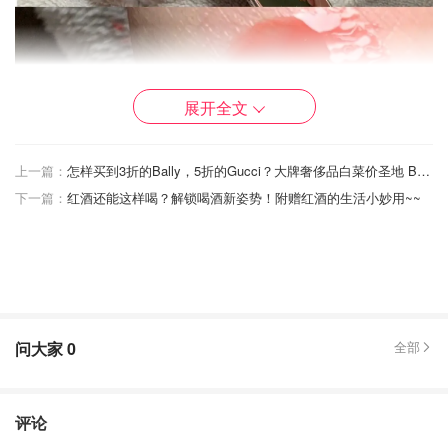
展开全文
上一篇：
怎样买到3折的Bally，5折的Gucci？大牌奢侈品白菜价圣地 Brandalley购物全指南！
下一篇：
红酒还能这样喝？解锁喝酒新姿势！附赠红酒的生活小妙用~~
2⃣️ Catrice 嘟嘟唇唇釉 040
这个颜色算肉粉淡奶茶 ～ 软妹必备。 受影响蛮大的 但是真
的很好看 涂上果冻一样嘟嘟唇Get 凉凉的 并且有丰唇的感
觉🤣（这张图没太大色差）
问大家
0
全部
评论