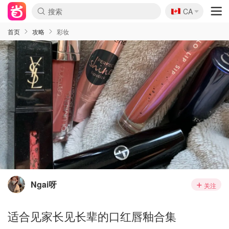
🇨🇦
CA
首页
攻略
彩妆
Ngai呀
关注
适合见家长见长辈的口红唇釉合集