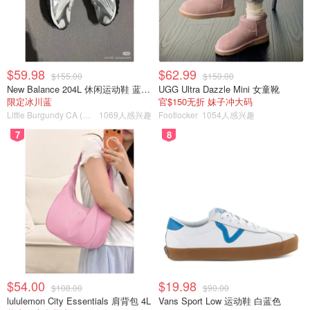
$59.98
$62.99
$155.00
$150.00
New Balance 204L 休闲运动鞋 蓝银色
UGG Ultra Dazzle Mini 女童靴
限定冰川蓝
官$150无折 妹子冲大码
Little Burgundy CA (CA）
1069人感兴趣
Footlocker
1054人感兴趣
7
8
泫雅脚踩一双夜光荧光黄复古鞋，搭配她的小野马妆容，全
体亚洲男孩女孩都想为她倾倒。
$54.00
$19.98
$108.00
$90.00
lululemon City Essentials 肩背包 4L
Vans Sport Low 运动鞋 白蓝色