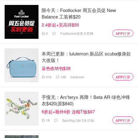
限今天：Footlocker 周五会员促 New
Balance 工装裤$20
2.4折起+至高得$50
0
Footlocker加拿大官网
APP打开
本周已更新：lululemon 新品区 scuba修身款
大改版！
蓝色收纳包$38
416
146
lululemon
APP打开
手慢无：Arc'teryx 再降！Beta AR 绿色冲锋
衣$420(原$840)
5折起+额外9折 连帽T恤$67
19
Sporting Life CA (CA)
APP打开