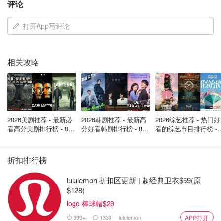
评论
打开App写评论
相关攻略
2026美剧推荐 - 最新必
2026韩剧推荐 - 最新高
2026综艺推荐 - 热门好
那么问题来了，如何把这种“老气”从头到尾全套COPY？今
看高分美剧排行榜 - 8月
分好看韩剧排行榜 - 8月
看的综艺节目排行榜 - 
最新: 《​​足球教练 》第
最新：丁海寅《我的荒
月最新:《​​伦敦合伙人
天我们就来深扒2019春夏必备鞋履，让你的风格完美的从
四季回归！
糖恋爱 》上线❣️
回归啦
头到脚！?????
折扣排行榜
lululemon 折扣区更新 | 超经典卫衣$69(原
$128)
logo 棒球帽$29
999+
1333
lululemon
APP打开