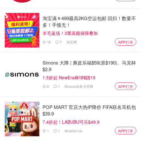
淘宝满￥499最高2KG空运包邮 回归！数量不
多！手慢无！
羊毛返场！3重高额保障叠加
复古跑鞋
16
7
淘宝网
APP打开
代表品牌：Gucci、Fendi、VEJA、GOLDEN GOOSE、
Simons 大降 | 麂皮乐福$59(原$190)、马克杯
Puma、Feiyue
$2.9
复古跑鞋是来自爹妈年代的运动鞋，近几季成为了秀场、杂
1.5折起 NewEra棒球帽$19
志、INSTAGRAM等时尚根据地的心头好。当潮流不再是标
6
1
Simons加拿大官网
APP打开
新立异，复刻经典向经典致敬成为了时髦精的首选。即使复
古跑鞋模仿的是上个世纪风格，却充满了年轻人“叛逆”的气
POP MART 官店大热IP降价 FIFA联名耳机包
质。
$39.9
7.4折起！LABUBU可乐$49.9
1
1
Amazon.ca
APP打开