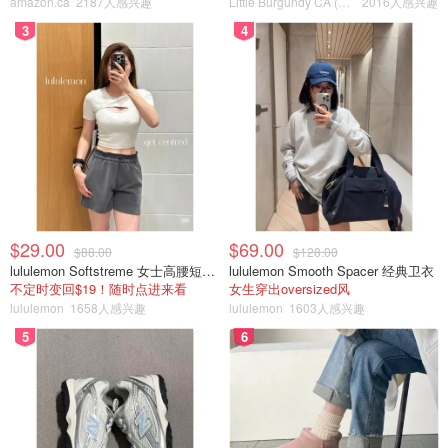
amazon.ca
2187人感兴趣
Little Burgundy CA (CA）
2016人感兴趣
3
4
$29.00
$69.00
$88.00
$128.00
lululemon Softstreme 女士高腰短裤 10cm
lululemon Smooth Spacer 经典卫衣
不定时变回$19！随时点进来看
女生穿出oversized风
lululemon
1658人感兴趣
lululemon
1603人感兴趣
5
6