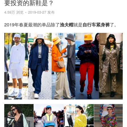
要投资的新鞋是？
4.59万 浏览
2019-03-27 发布
2019年春夏最潮的单品除了
渔夫帽
就是
自行车紧身裤
了。