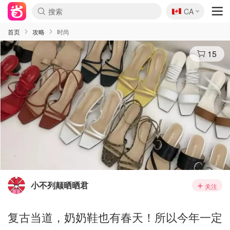
🇨🇦
CA
首页
攻略
时尚
15
小不列颠晒晒君
关注
复古当道，奶奶鞋也有春天！所以今年一定