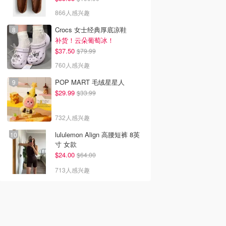
866人感兴趣
Crocs 女士经典厚底凉鞋
补货！云朵葡萄冰！
$37.50
$79.99
760人感兴趣
POP MART 毛绒星星人
$29.99
$33.99
732人感兴趣
lululemon Align 高腰短裤 8英
寸 女款
$24.00
$64.00
713人感兴趣