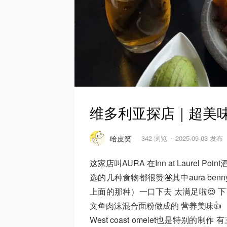
维多利亚探店｜超美味br
哈皮笑
342 浏览
2025-09-03 发布
这家店叫AURA 在Inn at Laurel Poin
选的几种食物都很赞🤩其中aura b
上面的那种）一口下去 太满足啦😍 
文鱼肉沫混合面粉做成的 营养美味👍
West coast omelet也是特别