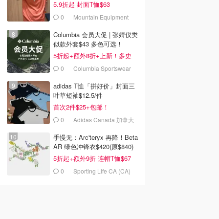
5.9折起 封面T恤$63
0
Mountain Equipment
Company
Columbia 会员大促 | 张婧仪类
似款外套$43 多色可选！
5折起+额外8折+上新！多史
低！
0
Columbia Sportswear
Canada
adidas T恤「拼好价」封面三
叶草短袖$12.5/件
首次2件$25+包邮！
0
Adidas Canada 加拿大
官网
手慢无：Arc'teryx 再降！Beta
AR 绿色冲锋衣$420(原$840)
5折起+额外9折 连帽T恤$67
0
Sporting Life CA (CA)