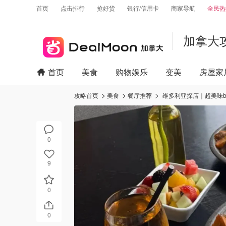
首页
点击排行
抢好货
银行/信用卡
商家导航
全民热
加拿大
首页
美食
购物娱乐
变美
房屋家
攻略首页
美食
餐厅推荐
维多利亚探店｜超美味bru
0
9
0
0