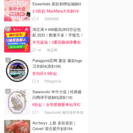
Essentials 新款刺绣短袖$63
2.5折起 MaxMara大衣$916
(原$2130)
0
SSENSE
淘宝满￥499最高2KG空运包
邮 回归！数量不多！手慢无！
羊毛返场！3重高额保障叠加
14
淘宝网
Patagonia官网 夏促 爆款logo
卫衣$54(原$109)
折扣区4.9折起
0
Patagonia
Swarovski 年中大促 | 经典爆
闪网球手链$83(原$119)
6折起！女明星都爱单钻耳钉
$55
1
Swarovski 施华洛世奇加
拿大官网
Arc'teryx 上新 多款首折 |
Covert 萤石紫开衫$154