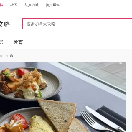
搜
社区
兑换商城
折扣爆料
攻略
居
教育
nch😋