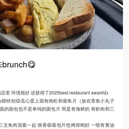
unch😋
t酒店里 环境很好 还获得了2025best restaurant award👍
enny很特别😋流心蛋上面有肉松和柴鱼片（放在章鱼小丸子
下面的面包也不是单纯的面包片 而是有海鲜的 有虾肉和三
的制作 有三文鱼肉混着一起 很香😄面包片也烤得刚好 一咬有黄油