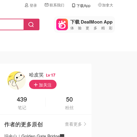
联系我们
加拿大
登录
下载App
🇺🇸
美国
下载 DealMoon App
体验更多精彩
🇨🇳
中国
🇨🇦
加拿大
🇬🇧
英国
🇩🇪
德国
哈皮笑
17
🇫🇷
加关注
法国
🇮🇹
439
50
意大利
笔记
粉丝
🇦🇺
澳洲
作者的更多原创
查看更多
🇳🇿
新西兰
旧金山｜Golden Gate Bridge🌉