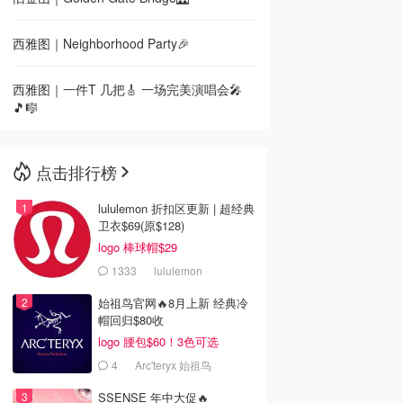
西雅图｜Neighborhood Party🎉
西雅图｜一件T 几把🎸 一场完美演唱会🎤
🎵🎼
点击排行榜
lululemon 折扣区更新 | 超经典
卫衣$69(原$128)
logo 棒球帽$29
1333
lululemon
始祖鸟官网🔥8月上新 经典冷
帽回归$80收
logo 腰包$60！3色可选
4
Arc'teryx 始祖鸟
SSENSE 年中大促🔥