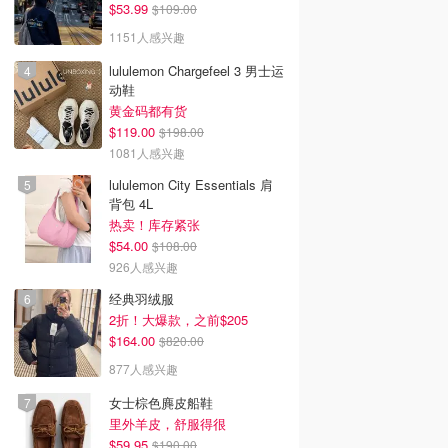
$53.99
$109.00
1151人感兴趣
lululemon Chargefeel 3 男士运
动鞋
黄金码都有货
$119.00
$198.00
1081人感兴趣
lululemon City Essentials 肩
背包 4L
热卖！库存紧张
$54.00
$108.00
926人感兴趣
经典羽绒服
2折！大爆款，之前$205
$164.00
$820.00
877人感兴趣
女士棕色麂皮船鞋
里外羊皮，舒服得很
$59.95
$190.00