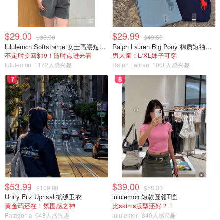
$29.00
$29.99
$88.00
$49.50
lululemon Softstreme 女士高腰短裤 10cm
Ralph Lauren Big Pony 棉质短袖T恤
不定时变回$19！随时点进来看
男大童！L/XL妹子可穿
lululemon
1172人感兴趣
Ralph Lauren
1068人感兴趣
7
8
$53.99
$39.00
$109.00
$58.00
Unity Fitz Uprisal 抓绒卫衣
lululemon 短款圆领T恤
黄金码还在！氛围感之神
比skims版型还好？！
Patagonia
948人感兴趣
lululemon
846人感兴趣