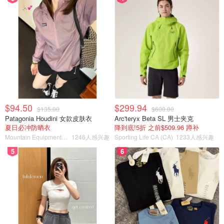
$94.50
$299.94
$135.00
$600.00
Patagonia Houdini 女款皮肤衣
Arc'teryx Beta SL 男士夹克
夏日必冲防晒衣
降到底!5折 之前$509.96 蹲补
Mountain Equipment Company
1246人感兴趣
Sporting Life CA (CA)
1233人感兴趣
5
6