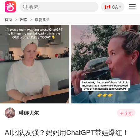
🇨🇦
CA
首页
攻略
母婴儿童
琳娜贝尔
关注
AI比队友强？妈妈用ChatGPT带娃爆红！