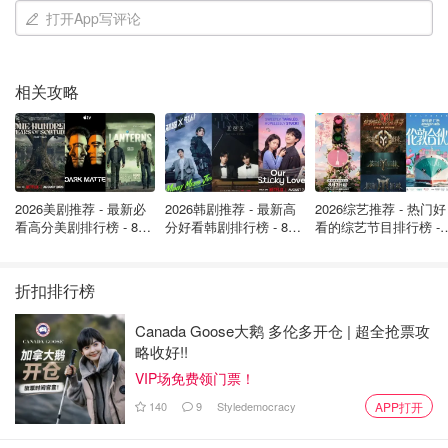
打开App写评论
我则主要负责思考。因此，
所有这些精神负担自然而然地都
落到了我身上。”
除了提供情感支持，可以要求AI扮演专家角色，比如营养
相关攻略
师，来帮助制定适合孩子的膳食计划。
这位妈妈还提到AI的更多妙用：它能设计生日邀请函，创作
包含孩子最喜欢玩具或名字的个性化睡前故事，甚至能为需
2026美剧推荐 - 最新必
2026韩剧推荐 - 最新高
2026综艺推荐 - 热门好
要分年龄段的对话提供“脚本”，例如如何向孩子解释宠物离
看高分美剧排行榜 - 8月
分好看韩剧排行榜 - 8月
看的综艺节目排行榜 - 
世。此外，AI也是学校项目创意的好来源，能为父母和孩子
最新: 《​​足球教练 》第
最新：丁海寅《我的荒
月最新:《​​伦敦合伙人
在准备科学展或社会学作业时提供创意支持。
四季回归！
糖恋爱 》上线❣️
回归啦
折扣排行榜
不知道姐妹们养娃会用上chatgpt吗？
Canada Goose大鹅 多伦多开仓 | 超全抢票攻
略收好!!
VIP场免费领门票！
140
9
Styledemocracy
APP打开