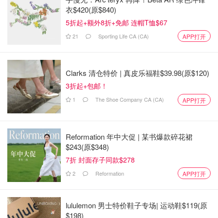
衣$420(原$840)
5折起+额外8折+免邮 连帽T恤$67
21
Sporting Life CA (CA)
APP打开
Clarks 清仓特价 | 真皮乐福鞋$39.98(原$120)
3折起+包邮！
1
The Shoe Company CA (CA)
APP打开
Reformation 年中大促 | 某书爆款碎花裙
$243(原$348)
7折 封面存子同款$278
2
Reformation
APP打开
lululemon 男士特价鞋子专场| 运动鞋$119(原
$198)