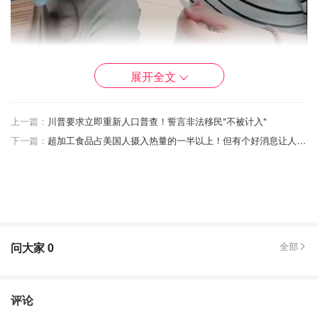
展开全文
图片来自于@tiktok ，版权属于原作者
上一篇：
川普要求立即重新人口普查！誓言非法移民"不被计入"
下一篇：
超加工食品占美国人摄入热量的一半以上！但有个好消息让人松了口气
施密特说，自己曾为女儿的睡眠训练而头疼，起初向朋友和
儿科医生寻求建议。
然而，在朋友的推荐下尝试使用ChatGPT后，她发现它非
常有帮助，女儿的睡眠情况也因此得到了改善。
问大家
0
全部
施密特本人是一位企业品牌策略师，她表示，虽然队友在抚
养他们的女儿和他14岁儿子方面“尽职尽责”，
但她发现AI在
履行自己的育儿职责时有时更能get到自己的点。
评论
“我们的大脑运作方式不同。他（队友）擅长执行和规划，