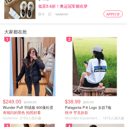
低至5.6折！奥运冠军都在穿
3
lululemon
APP打开
大家都在抢
1
2
$249.00
$38.99
$348.00
$55.00
Wunder Puff 羽绒服 600蓬松度
Patagonia P-6 Logo 女款T恤
有细闪的黑色 拍照好看
快冲 罕见折款
lululemon
2159人感兴趣
Mountain Equipment Company
1876人感兴趣
3
4