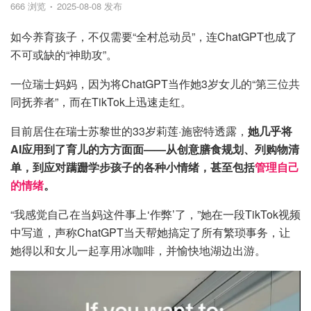
666 浏览
2025-08-08 发布
如今养育孩子，不仅需要“全村总动员”，连ChatGPT也成了
不可或缺的“神助攻”。
一位瑞士妈妈，因为将ChatGPT当作她3岁女儿的“第三位共
同抚养者”，而在TikTok上迅速走红。
目前居住在瑞士苏黎世的33岁莉莲·施密特透露，
她几乎将
AI应用到了育儿的方方面面——从创意膳食规划、列购物清
单，到应对蹒跚学步孩子的各种小情绪，甚至包括
管理自己
的情绪
。
“我感觉自己在当妈这件事上‘作弊’了，”她在一段TikTok视频
中写道，声称ChatGPT当天帮她搞定了所有繁琐事务，让
她得以和女儿一起享用冰咖啡，并愉快地湖边出游。