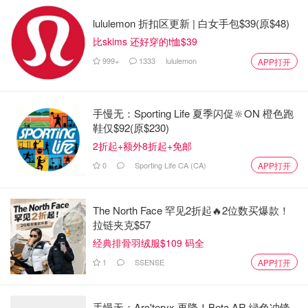
lululemon 折扣区更新 | 白女手包$39(原$48)
比skims 还好穿的t恤$39
999+
1333
lululemon
APP打开
手慢无：Sporting Life 夏季闪促🔆ON 橙色跑
鞋仅$92(原$230)
2折起+额外8折起+免邮
0
Sporting Life CA (CA)
APP打开
The North Face 罕见2折起🔥2位数买爆款！
拉链夹克$57
经典排骨羽绒服$109 码全
1
SSENSE
APP打开
手慢无：Arc'teryx 再降！Beta AR 绿色冲锋