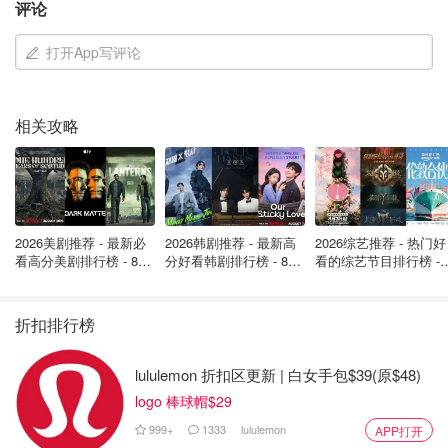
评论
打开App写评论
图片来自于@adidas Originals CLOT，版权属于原作者
不止鞋子好看，这次还搭配推出了 服饰胶囊系列：保龄球
相关攻略
衬衫、钩针短裤、针织单品，颜色大胆但不突兀，细节走心
但不浮夸。像钩针短裤，不仅清爽轻便，还很有立体感，配
上一双Gazelle，整个造型直接拉满。
2026美剧推荐 - 最新必
2026韩剧推荐 - 最新高
2026综艺推荐 - 热门好
看高分美剧排行榜 - 8月
分好看韩剧排行榜 - 8月
看的综艺节目排行榜 - 
最新: 《​​足球教练 》第
最新：丁海寅《我的荒
月最新:《​​伦敦合伙人
四季回归！
糖恋爱 》上线❣️
回归啦
折扣排行榜
lululemon 折扣区更新 | 白女手包$39(原$48)
logo 棒球帽$29
999+
1333
lululemon
APP打开