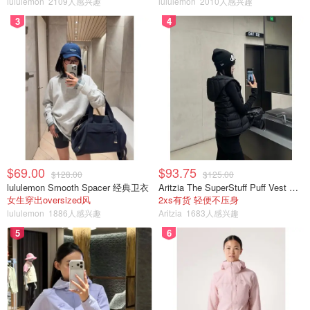
lululemon
2109人感兴趣
lululemon
2010人感兴趣
想要入手的潮人们，记得关注 adidas Originals 官方社群平
台，别错过这波狠货！
3
4
adidas 阿迪达斯
Clot Clot
$69.00
$93.75
$128.00
$125.00
lululemon Smooth Spacer 经典卫衣
Aritzia The SuperStuff Puff Vest 轻盈亮面马甲
女生穿出oversized风
2xs有货 轻便不压身
lululemon
1886人感兴趣
Aritzia
1683人感兴趣
5
6