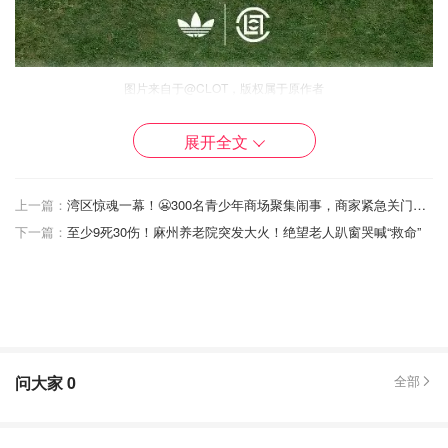
图片来自于@CLOT，版权属于原作者
Silk Gazelle：丝绸遇上复古，穿上就有高级感
展开全文
这次特别话题性的联名鞋之一就是 CLOT Silk Gazelle，一
上一篇：
湾区惊魂一幕！😬300名青少年商场聚集闹事，商家紧急关门，多人被捕还有人袭警！
双能让人一眼爱上的“细节控爆款”。鞋面用了奢华感满满的
下一篇：
至少9死30伤！麻州养老院突发大火！绝望老人趴窗哭喊“救命”
高级丝绒材质，加入了撞色设计、金色点缀和经典生胶底，
整体是那种“我低调但我很贵”的气场。而另一款以深邃蓝调
呈现，更偏内敛低调，但质感依旧能打，走在路上随便配个
宽松裤或工装都超有型。
问大家
0
全部