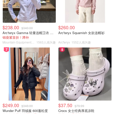
$238.00
$260.00
$340.00
Arc'teryx Gamma 轻量连帽卫衣 女款
Arc'teryx Squamish 女款连帽衫
锦葵紫首折！蹲补
Mountain Equipment Company
1563人感兴趣
Arc'teryx
1552人感兴趣
7
8
$249.00
$37.50
$348.00
$79.99
Wunder Puff 羽绒服 600蓬松度
Crocs 女士经典厚底凉鞋