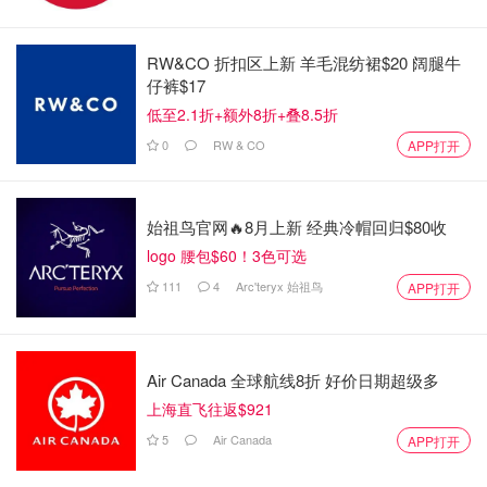
RW&CO 折扣区上新 羊毛混纺裙$20 阔腿牛
仔裤$17
低至2.1折+额外8折+叠8.5折
0
RW & CO
APP打开
始祖鸟官网🔥8月上新 经典冷帽回归$80收
logo 腰包$60！3色可选
111
4
Arc'teryx 始祖鸟
APP打开
图片来自于@adidas Originals CLOT，版权属于原作者
Air Canada 全球航线8折 好价日期超级多
更让人惊喜的是，陈冠希在这次设计中也融入了更多钩针工
上海直飞往返$921
艺与东方符号，比如衬衫上的创意绑带细节，乍一看是设
5
Air Canada
APP打开
计，细品是文化。这种把传统元素现代演绎的手法，一直是
CLOT最迷人的地方。