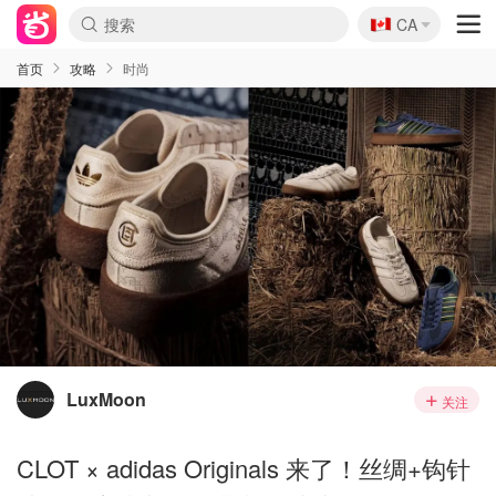
🇨🇦
CA
首页
攻略
时尚
LuxMoon
关注
CLOT × adidas Originals 来了！丝绸+钩针