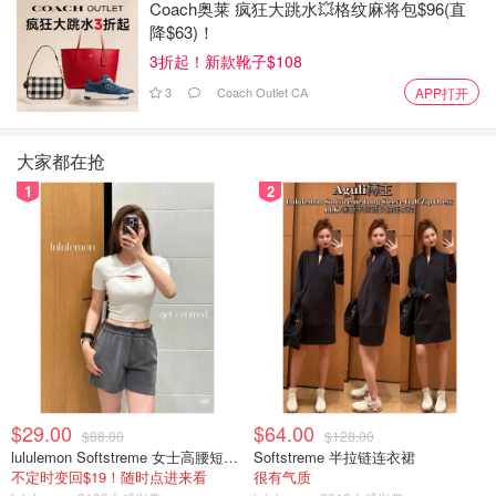
Coach奥莱 疯狂大跳水💥格纹麻将包$96(直
手工细节，每颗都像是在讲一个小故事。视觉上有种介于
降$63)！
“东方珠宝”和“街头叛逆”之间的奇妙质感，整体传递出一种
3折起！新款靴子$108
“打破规矩、又保留美感”的张力。你可以理解它是高级时
3
Coach Outlet CA
APP打开
尚，也可以理解它是文化混搭，重点是，它就是让人忍不住
多看几眼。
大家都在抢
陈冠希这次的设计灵感，就是要挑战那些对运动鞋的传统定
1
2
义，把时尚与运动的界限彻底打破，用“艺术感+工艺+文化
态度”重新定义“经典”。
这不只是一波联名，更是一场文化探索
从Silk Gazelle到Beaded Stan Smith，这波合作其实早就不
只是“推出几双鞋”这么简单了。它想说的，是运动和文化、
设计和情感之间，其实可以没有界限。无论是丝绸、钩针还
是串珠，背后都是一个核心：让设计成为沟通的语言，让穿
$29.00
$64.00
$88.00
$128.00
搭成为一种表达。
lululemon Softstreme 女士高腰短裤 10cm
Softstreme 半拉链连衣裙
不定时变回$19！随时点进来看
很有气质