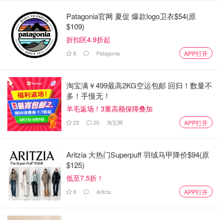
Stan Smith Beaded：串珠版网球鞋，低调中
Patagonia官网 夏促 爆款logo卫衣$54(原
$109)
带点“狠”
折扣区4.9折起
除了Silk Gazelle，这次的另一大亮点就是陈冠希亲自操刀
8
Patagonia
APP打开
设计的 CLOT Stan Smith Beaded by Edison Chen。这双鞋
可以说是把经典 Stan Smith 玩出了新高度。整体轮廓保持
淘宝满￥499最高2KG空运包邮 回归！数量不
了网球鞋的干净线条，但最大亮点就是——手工串珠装饰。
多！手慢无！
羊毛返场！3重高额保障叠加
23
20
淘宝网
APP打开
Aritzia 大热门Superpuff 羽绒马甲降价$94(原
$125)
低至7.5折！
8
Aritzia
APP打开
图片来自于@CLOT，版权属于原作者
没错，你没看错，那些珠子可不是摆设，而是细致到极致的