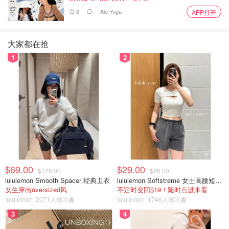
8
Alo Yoga
APP打开
大家都在抢
1
2
$69.00
$29.00
$128.00
$88.00
lululemon Smooth Spacer 经典卫衣
lululemon Softstreme 女士高腰短裤 10cm
女生穿出oversized风
不定时变回$19！随时点进来看
lululemon
2071人感兴趣
lululemon
1746人感兴趣
3
4