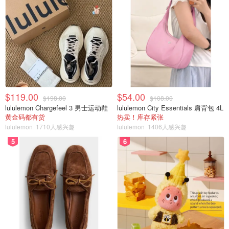
$119.00
$54.00
$198.00
$108.00
lululemon Chargefeel 3 男士运动鞋
lululemon City Essentials 肩背包 4L
黄金码都有货
热卖！库存紧张
lululemon
1710人感兴趣
lululemon
1406人感兴趣
5
6