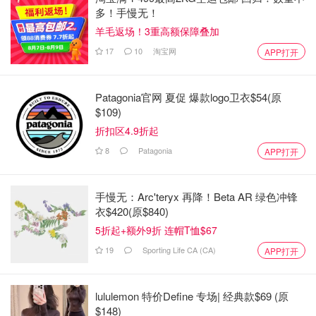
多！手慢无！
羊毛返场！3重高额保障叠加
17
10
淘宝网
APP打开
Patagonia官网 夏促 爆款logo卫衣$54(原
$109)
折扣区4.9折起
8
Patagonia
APP打开
手慢无：Arc'teryx 再降！Beta AR 绿色冲锋
衣$420(原$840)
5折起+额外9折 连帽T恤$67
19
Sporting Life CA (CA)
APP打开
lululemon 特价Define 专场| 经典款$69 (原
$148)