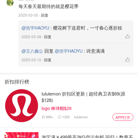
每天春天最期待的就是樱花季
2025-03-05
· 回复
:
樱花树下送君时，一寸春心逐折枝
@浩宇HAOYU
2025-03-08
· 回复
回复
:
诗意满满
@王八癫公
@浩宇HAOYU
2025-03-10
· 回复
折扣排行榜
lululemon 折扣区更新 | 超经典卫衣$69(原
$128)
logo 棒球帽$29
999+
1333
lululemon
APP打开
淘宝满￥499最高2KG空运包邮 回归！数量不