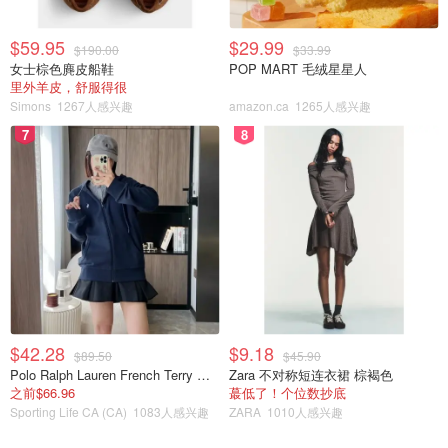
$59.95
$29.99
$190.00
$33.99
女士棕色麂皮船鞋
POP MART 毛绒星星人
里外羊皮，舒服得很
Simons
1267人感兴趣
amazon.ca
1265人感兴趣
7
8
$42.28
$9.18
$89.50
$45.90
Polo Ralph Lauren French Terry 女童连帽卫衣 7-16码
Zara 不对称短连衣裙 棕褐色
之前$66.96
蕞低了！个位数抄底
Sporting Life CA (CA)
1083人感兴趣
ZARA
1010人感兴趣