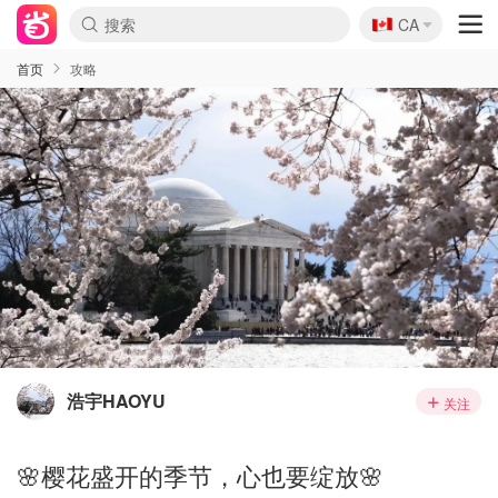
🇨🇦
CA
首页
攻略
浩宇HAOYU
关注
🌸樱花盛开的季节，心也要绽放🌸