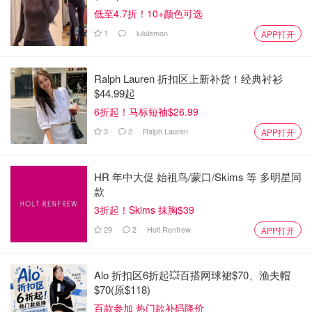
低至4.7折！10+颜色可选
1
lululemon
APP打开
Ralph Lauren 折扣区上新补货！经典衬衫
$44.99起
6折起！马标短袖$26.99
3
2
Ralph Lauren
APP打开
HR 年中大促 始祖鸟/蒙口/Skims 等 多明星同
款
3折起！Skims 抹胸$39
29
2
Holt Renfrew
APP打开
Alo 折扣区6折起💥百搭网球裙$70、渔夫帽
$70(原$118)
百款参加 热门款补码降价