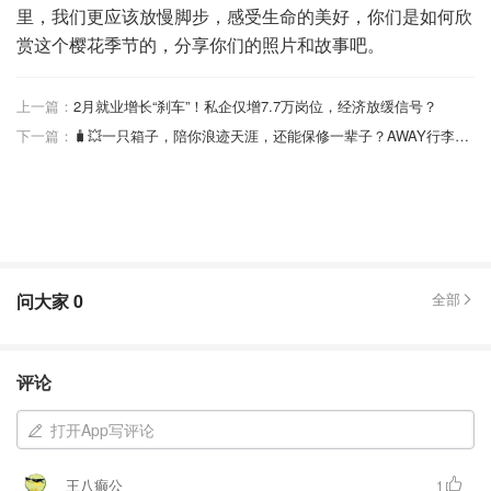
里，我们更应该放慢脚步，感受生命的美好，你们是如何欣
赏这个樱花季节的，分享你们的照片和故事吧。
上一篇：
2月就业增长“刹车”！私企仅增7.7万岗位，经济放缓信号？
下一篇：
🧳💥一只箱子，陪你浪迹天涯，还能保修一辈子？AWAY行李箱全系列盘点✨
问大家
0
全部
评论
打开App写评论
王八癫公
1