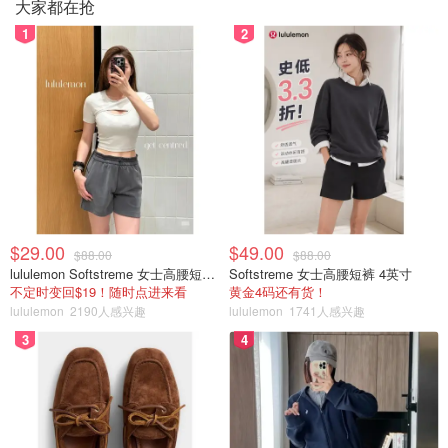
大家都在抢
1
2
$29.00
$49.00
$88.00
$88.00
lululemon Softstreme 女士高腰短裤 10cm
Softstreme 女士高腰短裤 4英寸
不定时变回$19！随时点进来看
黄金4码还有货！
lululemon
2190人感兴趣
lululemon
1741人感兴趣
3
4