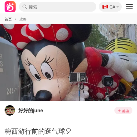
🇨🇦
CA
首页
攻略
好好的june
关注
梅西游行前的逛气球🎈