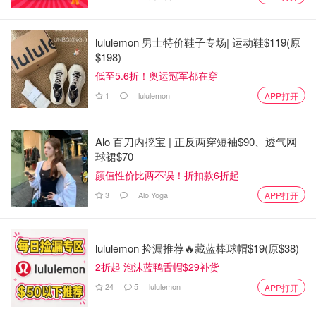
lululemon 男士特价鞋子专场| 运动鞋$119(原
$198)
低至5.6折！奥运冠军都在穿
1
lululemon
APP打开
Alo 百刀内挖宝 | 正反两穿短袖$90、透气网
球裙$70
颜值性价比两不误！折扣款6折起
3
Alo Yoga
APP打开
lululemon 捡漏推荐🔥藏蓝棒球帽$19(原$38)
2折起 泡沫蓝鸭舌帽$29补货
24
5
lululemon
APP打开