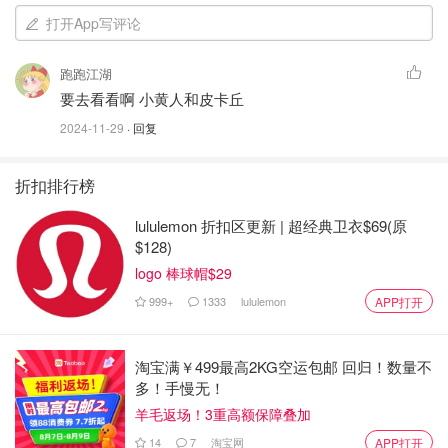
打开App写评论
跑跑江湖
要去看看啊 小黄人和皮卡丘
2024-11-29
· 回复
折扣排行榜
lululemon 折扣区更新 | 超经典卫衣$69(原
$128)
logo 棒球帽$29
999+
1333
lululemon
APP打开
淘宝满￥499最高2KG空运包邮 回归！数量不
多！手慢无！
羊毛返场！3重高额保障叠加
14
7
淘宝网
APP打开