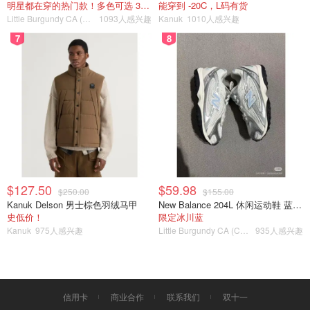
明星都在穿的热门款！多色可选 3.8折
能穿到 -20C，L码有货
Little Burgundy CA (CA）
1093人感兴趣
Kanuk
1010人感兴趣
7
8
$127.50
$59.98
$250.00
$155.00
Kanuk Delson 男士棕色羽绒马甲
New Balance 204L 休闲运动鞋 蓝银色
史低价！
限定冰川蓝
Kanuk
975人感兴趣
Little Burgundy CA (CA）
935人感兴趣
信用卡
商业合作
联系我们
双十一