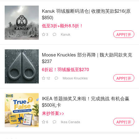
Kanuk 羽绒服断码清仓| 收腰泡芙款$216(原
$850)
低至3折+额外8.5折！
3
Kanuk
APP打开
Moose Knuckles 部分再降 | 魏大勋同款夹克
$237
6折起！羽绒服低至$270
12
Moose Knuckles
APP打开
IKEA 答题抽奖又来啦！完成挑战 有机会赢
$500礼卡
来抄答案>>
6
Ikea Canada
APP打开