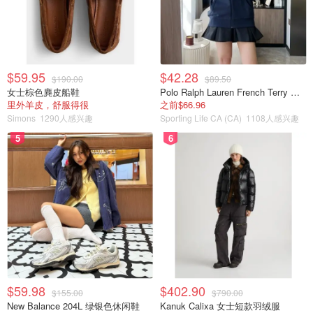
$59.95
$42.28
$190.00
$89.50
女士棕色麂皮船鞋
Polo Ralph Lauren French Terry 女童连帽卫衣 7-16码
里外羊皮，舒服得很
之前$66.96
Simons
1290人感兴趣
Sporting Life CA (CA)
1108人感兴趣
5
6
$59.98
$402.90
$155.00
$790.00
New Balance 204L 绿银色休闲鞋
Kanuk Calixa 女士短款羽绒服