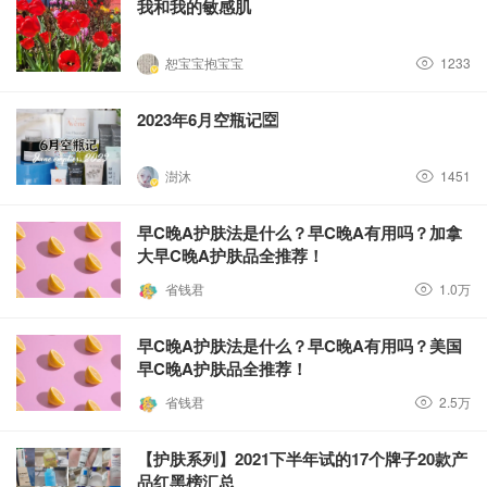
我和我的敏感肌
恕宝宝抱宝宝
1233
2023年6月空瓶记🈳️
澍沐
1451
早C晚A护肤法是什么？早C晚A有用吗？加拿
大早C晚A护肤品全推荐！
省钱君
1.0万
早C晚A护肤法是什么？早C晚A有用吗？美国
早C晚A护肤品全推荐！
省钱君
2.5万
【护肤系列】2021下半年试的17个牌子20款产
品红黑榜汇总