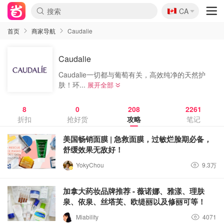
🇨🇦
CA
首页
商家导航
Caudalie
Caudalie
Caudalie一切都与葡萄有关，高效纯净的天然护
肤！环...
展开全部
8
0
208
2261
折扣
抢好货
攻略
笔记
美国畅销面膜 | 急救面膜，过敏烂脸期必备，
舒缓效果无敌好！
YokyChou
9.3万
加拿大药妆品牌推荐 - 薇诺娜、雅漾、理肤
泉、依泉、丝塔芙、欧缇丽以及修丽可等！
Miability
4071