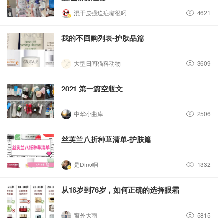
混干皮强迫症嘴很叼
4621
我的不回购列表-护肤品篇
大型日间猫科动物
3609
2021 第一篇空瓶文
中华小曲库
2506
丝芙兰八折种草清单-护肤篇
是Dino啊
1332
从16岁到76岁，如何正确的选择眼霜
窗外大雨
5815