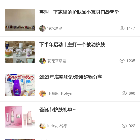
整理一下家里的护肤品小宝贝们🎁💖🌹
溪水潺潺
1147
下半年启动｜主打一个被动护肤
花花草草君
1235
2023年底空瓶记/爱用好物分享
小海豚_Robyn
866
圣诞节护肤礼单～
lucky小锦李
922