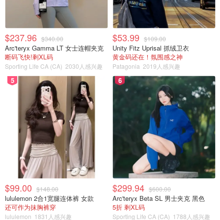
$237.96
$53.99
$340.00
$109.00
Arc'teryx Gamma LT 女士连帽夹克
Unity Fitz Uprisal 抓绒卫衣
断码飞快!剩XL码
黄金码还在！氛围感之神
Sporting Life CA (CA)
2030人感兴趣
Patagonia
2019人感兴趣
5
6
Ulta的8色眼影盘，其中daydeamer有点偏香芋色，
$99.00
$299.94
$148.00
$600.00
wanderlust有点浅棕色，都很适合日常妆容
Ulta
lululemon 2合1宽腿连体裤 女款
Arc'teryx Beta SL 男士夹克 黑色
还可作为抹胸裤穿
5折 剩XL码
眼线用的是elf咖啡色
e.l.f. Cosmetics
lululemon
1831人感兴趣
Sporting Life CA (CA)
1788人感兴趣