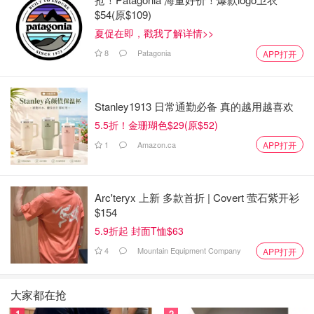
$54(原$109)
夏促在即，戳我了解详情>>
8
Patagonia
APP打开
Stanley1913 日常通勤必备 真的越用越喜欢
5.5折！金珊瑚色$29(原$52)
1
Amazon.ca
APP打开
Arc'teryx 上新 多款首折 | Covert 萤石紫开衫
$154
5.9折起 封面T恤$63
4
Mountain Equipment Company
APP打开
大家都在抢
1
2