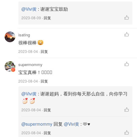
:
谢谢宝宝鼓励
@Vivi黄
2023-08-09
· 回复
isating
很棒很棒
这款MAC定妆喷雾的瓶子很好看，樱花粉🌸🌸🌸🌸定妆力
2023-08-04
· 回复
度很强，可惜快见底了
M.A.C 魅可
supermommy
❤️
眉毛
宝宝真棒！👍🏻👍🏻
2023-08-04
· 回复
:
谢谢超妈，看到你每天那么自信，向你学习
@Vivi黄
2023-08-04
· 回复
回复
:
🫶♥️
@supermommy
@Vivi黄
2023-08-04
· 回复