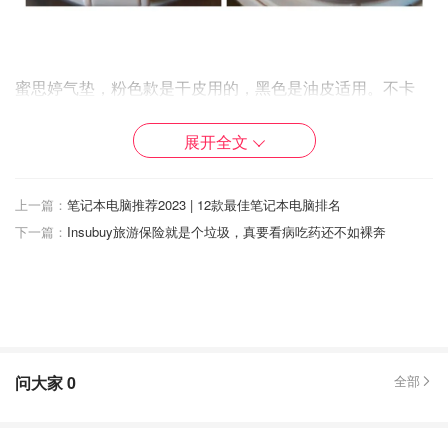
蜜思婷气垫，粉色款是干皮用的，黑色是油皮适用。不卡
粉，不斑驳，持妆一整天也不拔干。会出一点油，用吸油纸
或纸巾吸一下就好了。这种中度遮瑕的粉底可以基本覆盖我
展开全文
脸上的斑点，血丝，皱纹，法令纹，黑眼圈，毛孔粗大，肤
色不匀等众多皮肤问题。
上一篇：
笔记本电脑推荐2023 | 12款最佳笔记本电脑排名
Amazon.com : MISTINE Cushion Foundation Breathable
下一篇：
Insubuy旅游保险就是个垃圾，真要看病吃药还不如裸奔
Medium Coverage with Satin Finish,Long-Lasting, Oil-Moisture
Balance Foundation Makeup,Contains 80% Beauty Serum
Liquid Foundation Compact for Combination Skin,Refill
Included,Fair Ivory : Beauty & Personal Care
问大家
0
全部
❤️
定妆