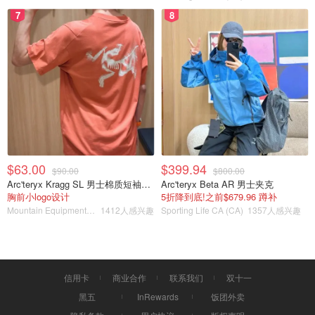
7
8
睫毛膏用的是ettusais艾杜纱的卷翘睫毛打底膏，在亚米买
的，喜欢用它的原因是这种单面刷头真的能把睫毛刷翘，虽
说是打底膏，但我一般用它就足够了
Ettusais 艾杜纱
❤️
唇妆💄
$63.00
$399.94
$90.00
$800.00
Arc'teryx Kragg SL 男士棉质短袖T恤
Arc'teryx Beta AR 男士夹克
胸前小logo设计
5折降到底!之前$679.96 蹲补
Mountain Equipment Company
1412人感兴趣
Sporting Life CA (CA)
1357人感兴趣
信用卡
商业合作
联系我们
双十一
黑五
InRewards
饭团外卖