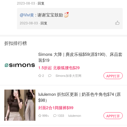
2023-08-03
· 回复
:
谢谢宝宝鼓励
@Vivi黄
2023-08-03
· 回复
先用Kate眉粉把眉毛的空隙填满，然后再用极细眉笔把轮廓
折扣排行榜
勾勒出来，这样眉毛就比较干净自然。
Simons 大降 | 麂皮乐福$59(原$190)、床品套
Kate眉粉型号是EX-5
KATE
装$19
1.5折起 北极狐腰包$29
欧莱雅极细眉笔颜色选的是dark brunette
L'Oreal 欧莱雅
2
Simons加拿大官网
APP打开
❤️
眼妆
lululemon 折扣区更新 | 奶茶色牛角包$74 (原
$98）
封面2合1阔腿裤$99
999+
1333
lululemon
APP打开