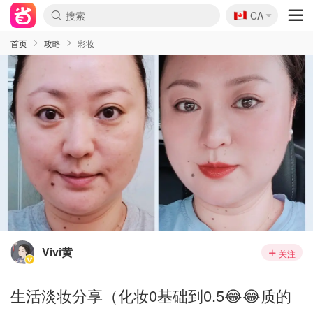
🇨🇦
CA
首页
攻略
彩妆
Vivi黄
关注
生活淡妆分享（化妆0基础到0.5😂😂质的