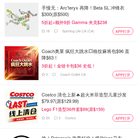
手慢无：Arc'teryx 再降！Beta SL 冲锋衣
$300(原$500)
5折起+额外9折 Gamma 夹克$238
18
Sporting Life CA (CA)
APP打开
Coach奥莱 疯狂大跳水💥格纹麻将包$96 直
降$63！
3折起！金链卡包$36 史低！
0
Coach Outlet CA
APP打开
Costco 清仓上新🔥超火米菲造型儿童沙发
$79.97(原$129.99)
Lego F1造型36件套$99(原$159)
20
3
Costco
APP打开
抢！Patagonia 海量好价！爆款logo卫衣