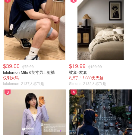
$39.00
$19.99
$78.00
$130.00
lululemon Mile 6英寸男士短裤
被套+枕套
仅剩大码
2折了！! 230支天丝
lululemon
2137人感兴趣
Simons
2132人感兴趣
3
4