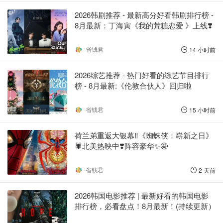
2026韩剧推荐 - 最新高分好看韩剧排行榜 -
8月最新：丁海寅《我的荒糖恋爱 》上线❣️
省钱君
14 小时前
2026综艺推荐 - 热门好看的综艺节目排行
榜 - 8月最新:《​​伦敦合伙人》回归啦
省钱君
15 小时前
荷兰弟重返大银幕‼️《蜘蛛侠：崭新之日》
🕷️北美热映中❣️阵容豪华✨🤩
省钱君
2 天前
2026韩国电影推荐 | 最新好看的韩国电影
排行榜，必看盘点！8月最新！(持续更新）