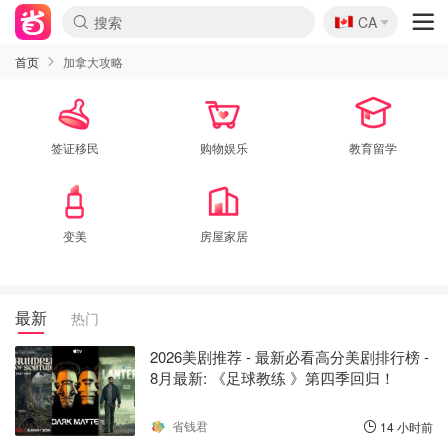
🇨🇦
CA
首页
加拿大攻略
签证移民
购物娱乐
教育留学
变美
房屋家居
最新
热门
2026美剧推荐 - 最新必看高分美剧排行榜 -
8月最新: 《​​足球教练 》第四季回归！
省钱君
14 小时前