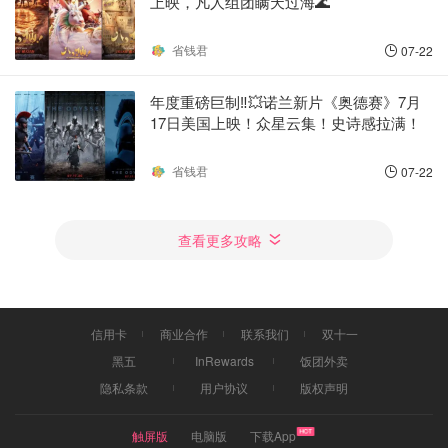
上映，凡人组团瞒天过海🌊
省钱君
07-22
年度重磅巨制‼️💥诺兰新片《奥德赛》7月
17日美国上映！众星云集！史诗感拉满！
省钱君
07-22
查看更多攻略
信用卡
商业合作
联系我们
双十一
黑五
InRewards
饭团外卖
隐私条款
用户协议
版权声明
触屏版
电脑版
下载App