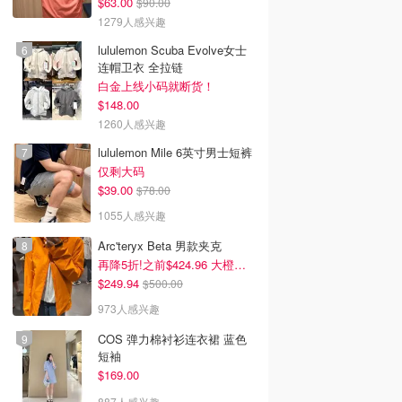
$63.00
$90.00
1279人感兴趣
lululemon Scuba Evolve女士
连帽卫衣 全拉链
白金上线小码就断货！
$148.00
1260人感兴趣
lululemon Mile 6英寸男士短裤
仅剩大码
$39.00
$78.00
1055人感兴趣
Arc'teryx Beta 男款夹克
再降5折!之前$424.96 大橙子好显白 蹲补
$249.94
$500.00
973人感兴趣
COS 弹力棉衬衫连衣裙 蓝色
短袖
$169.00
887人感兴趣