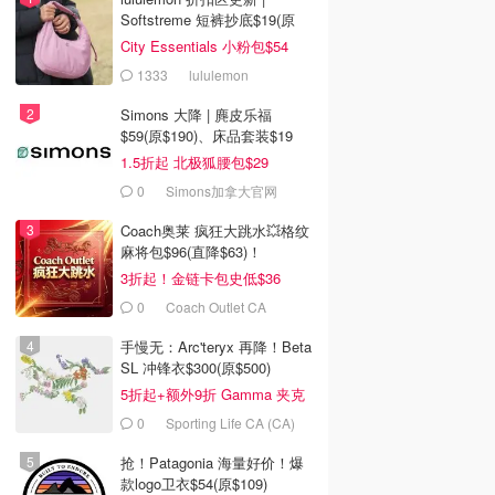
Softstreme 短裤抄底$19(原
$88)
City Essentials 小粉包$54
1333
lululemon
Simons 大降 | 麂皮乐福
$59(原$190)、床品套装$19
1.5折起 北极狐腰包$29
0
Simons加拿大官网
Coach奥莱 疯狂大跳水💥格纹
麻将包$96(直降$63)！
3折起！金链卡包史低$36
0
Coach Outlet CA
手慢无：Arc'teryx 再降！Beta
SL 冲锋衣$300(原$500)
5折起+额外9折 Gamma 夹克
$238
0
Sporting Life CA (CA)
抢！Patagonia 海量好价！爆
款logo卫衣$54(原$109)