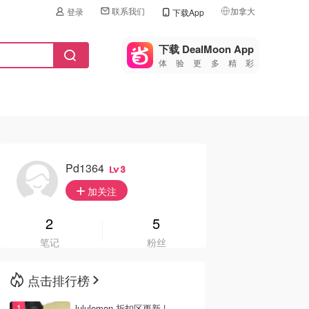
联系我们
加拿大
登录
下载App
🇺🇸
美国
下载 DealMoon App
体验更多精彩
🇨🇳
中国
🇨🇦
加拿大
🇬🇧
英国
🇩🇪
德国
Pd1364
3
🇫🇷
加关注
法国
🇮🇹
2
5
意大利
笔记
粉丝
🇦🇺
澳洲
点击排行榜
🇳🇿
新西兰
lululemon 折扣区更新 |