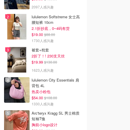
2097人感兴趣
lululemon Softstreme 女士高
腰短裤 10cm
2.1折抄底，0~4码有货
$19.00
$88.00
1730人感兴趣
被套+枕套
2折了！! 230支天丝
$19.99
$130.00
1623人感兴趣
lululemon City Essentials 肩
背包 4L
热卖小粉包
$54.00
$108.00
1330人感兴趣
Arc'teryx Kragg SL 男士棉质
短袖T恤
胸前小logo设计