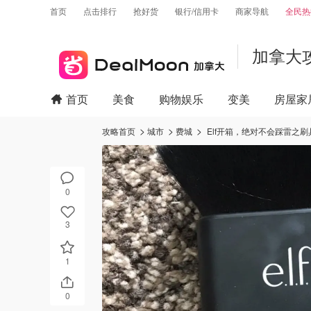
首页
点击排行
抢好货
银行/信用卡
商家导航
全民热
加拿大
首页
美食
购物娱乐
变美
房屋家
攻略首页
城市
费城
Elf开箱，绝对不会踩雷之刷
0
3
1
0