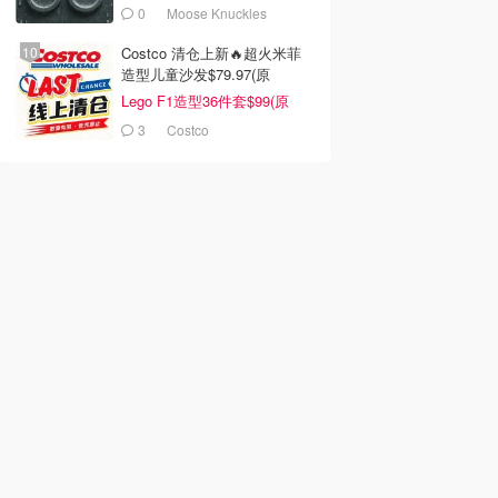
0
Moose Knuckles
Costco 清仓上新🔥超火米菲
造型儿童沙发$79.97(原
$129.99)
Lego F1造型36件套$99(原
$159)
3
Costco