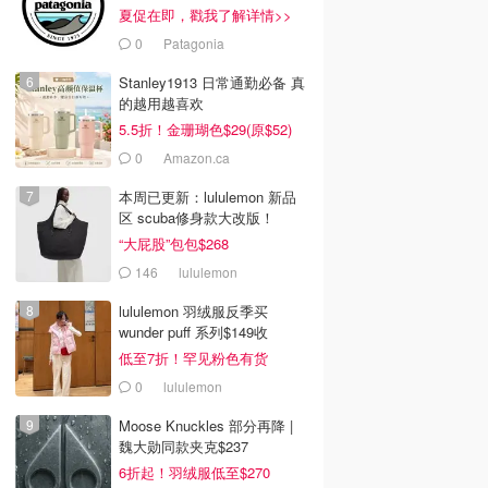
夏促在即，戳我了解详情>>
0
Patagonia
Stanley1913 日常通勤必备 真
的越用越喜欢
5.5折！金珊瑚色$29(原$52)
0
Amazon.ca
本周已更新：lululemon 新品
区 scuba修身款大改版！
“大屁股”包包$268
146
lululemon
lululemon 羽绒服反季买
wunder puff 系列$149收
低至7折！罕见粉色有货
0
lululemon
Moose Knuckles 部分再降 |
魏大勋同款夹克$237
6折起！羽绒服低至$270