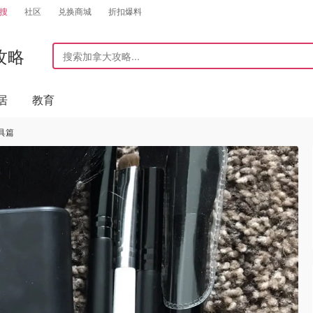
搜
社区
兑换商城
折扣爆料
攻略
居
教育
具篇