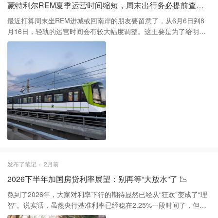
蒙特利尔REM夏季运营时间缩短，周末出行务必提前查表 🚇
的，趁着现在贬值潮刚过，有刚需的票尽量提前半年甚至一年就锁
死。千万别盲目囤分，毕竟规则是人家定的，咱们能做的就是利用
最近打算周末坐REM进城或回南岸的朋友要留意了，从6月6日到8
好现有的积分池，把每一分都花在刀刃上。
月16日，轻轨的运营时间会有较大幅度调整。这主要是为了给明年
机场线的接入做系统测试和维护，毕竟平时每天深夜只有四小时维
护窗口，进度确实赶不上。 具体的调整规律是：周六全线基本推迟
到早上7:30运行；而周日的情况更复杂，有些周日是7:30开，有些
则要等到中午12:00。特别要提醒大家，7月1日国庆节当天也是中午
12:00才开始运营，千万别按平时的习惯掐点出门。 虽然官方在受影
响时段会安排穿梭大巴接驳，但大巴的周转效率肯定没法和轨道交
通比。建议大家周末出门前先刷一下Chrono应用确认实时状态，并
预留出至少三十分钟的宽裕时间，免得被困在车站打乱了全天的计
划。
发布了笔记
2月前
2026下半年加国房贷利率展望：别再等“大放水”了 📉
熬到了2026年，大家对利率下行的期待显然已经从“狂欢”变成了“理
智”。说实话，虽然央行基准利率已经稳在2.25%一段时间了，但想
回到疫情期间那种1字头的超低利率时代，基本已经是不可能的幻