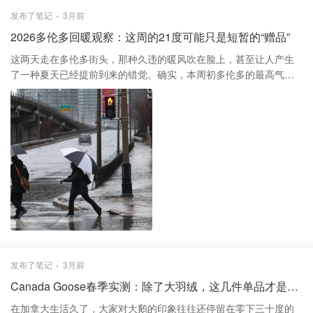
些中介说“先留下来以后总有办法”，那真的要慎重了。现在的政策逻
发布了笔记
3月前
辑就是通过提高门槛来劝退所谓的“捷径”申请者，对于没有硬核证据
2026多伦多回暖观察：这周的21度可能只是短暂的“赠品”
的案子，回旋的余地正变得越来越小。
这两天走在多伦多街头，那种久违的暖风吹在脸上，甚至让人产生
了一种夏天已经提前到来的错觉。确实，本周初多伦多的最高气温
一度冲到了21度，这比往年同期的季节性平均水平高出了10度左
右，不少人已经迫不及待地换上了春装，甚至在公园里开始了今年
的第一次野餐。 不过作为在多伦多生活多年的老住户，还是要提醒
大家先别急着把厚羽绒服彻底收进抽气真空袋里。根据环境部和气
象网络的最新的预测，2026年的春天其实是一个典型的“慢热型”选
手，虽然这周给了大家不少甜头，但下周气温很可能会重新回落到
10度至12度的常态。而且今年四月整体的预测是比往年偏冷且潮
湿，这意味着在接下来的半个月里，我们可能还会迎来几场让人心
烦意乱的雨夹雪。 说实话，今年五月的走势现在还是个“未知数”，
气象学家们对回暖的速度有不小的分歧。有一种说法是五月会延续
这种阴冷且多雨的模式，但也有一派观点认为，由于下半年强厄尔
尼诺现象（El Niño）的回归，多伦多可能会经历一个气温剧烈波动
发布了笔记
3月前
的转换期，然后直接快进到酷暑模式。如果你最近有户外活动或者
Canada Goose春季实测：除了大羽绒，这几件单品才是宝藏
园艺计划，建议还是要随时关注短期的天气预报，毕竟这种反复横
跳的天气对植物和人的免疫力都是不小的考验。 总的来说，接下来
在加拿大生活久了，大家对大鹅的印象往往还停留在零下三十度的