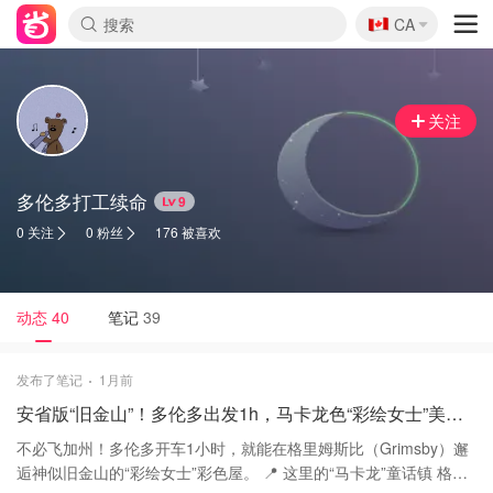
🇨🇦
CA
关注
多伦多打工续命
9
0 关注
0 粉丝
176 被喜欢
动态
40
笔记
39
发布了笔记
1月前
安省版“旧金山”！多伦多出发1h，马卡龙色“彩绘女士”美疯了📸
不必飞加州！多伦多开车1小时，就能在格里姆斯比（Grimsby）邂
逅神似旧金山的“彩绘女士”彩色屋。 📍 这里的“马卡龙”童话镇 格里