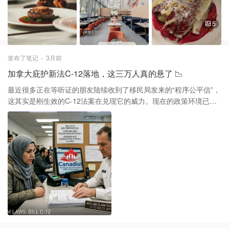
你觉得提高针对富人的税收，真的能让普通人的生活变好吗？还是
香气非常治愈。海鲜类我个人比较推荐那个虹鳟鱼，火候处理得极
说这只是一个听起来很爽但很难实现的“口号”？欢迎在评论区一起理
其精准，搭配的蛤蜊高汤鲜甜且不抢戏，整体口感的平衡度把握得
5
性讨论！
非常老练。 不过讲真，这里的价位确实不算低，如果点几个热门小
菜再配上酒水，人均消费轻轻松松就会过百。 1️⃣ 停车是这一带的硬
伤，建议停在附近的商业停车场或者直接打车过来，省得在Bay街周
发布了笔记
3月前
边反复转圈浪费时间。 2️⃣ 强烈建议提前一周左右订位，特别是周末
加拿大庇护新法C-12落地，这三万人真的悬了 📉
晚上，这里的生意一直非常火爆，直接过去几乎是不可能有位置
的。 3️⃣ 虽然环境美得像画，但人多的时候餐厅内部稍微有点吵，如
最近很多正在等听证的朋友陆续收到了移民局发来的“程序公平信”，
果是想找个极度安静的地方聊正事，这里可能不太合适。 虽然价格
这其实是刚生效的C-12法案在兑现它的威力。现在的政策环境已经
略贵，但如果你是冲着主厨的手艺或者想找个有仪式感的地方过纪
彻底告别了过去的宽松期，渥太华这次清理积压案件的决心比很多
念日，这里的体验还是对得起这份期待的。
人预想的要大得多。 新法案最核心的杀手锏就是“一年期限”铁律。
只要你是2020年6月以后入境的，但在进入加拿大超过一年后才递交
庇护申请，那你的案子现在很大概率会被判定为“不合格”。这意味着
你直接失去了去难民法庭参加口头听证的机会，这在以前几乎是不
可想象的。 失去听证机会后，案子会被直接转入遣返前风险评估程
序。说实话，这个程序主要是书面审核，成功率远低于法官当面审
理，基本被视为驱逐出境前的最后一道关卡。而且更现实的是，一
旦申请被裁定不合格，相关的工签可能在90天内就会失效，这会让
很多人的生活直接停摆。 目前估计受影响的人数在三万左右，政府
正以前所未有的速度在推进这些信件的发送。如果现在还在听信某