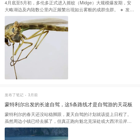
订房时多留意那些带露天桑拿（Sauna）或热水浴缸（Hot Tub）的
4月底至5月初，多伦多正式进入摇蚊（Midge）大规模爆发期，安
房源，春天微凉的傍晚泡在热水里，那种解压感才是周末度假的精
大略湖边及内陆数公里内正频繁出现如云雾般的成群虫群。 🔸 发生
髓。选址时建议避开主路，找那些自带私人步道的民宿，不用去省
了什么？ 近期，多伦多市民会发现空气中成群结队的微型飞行昆虫
立公园人挤人，在自家后院就能实现森林漫步。
显著增多。据皇家安大略博物馆（ROM）专家安东尼娅·圭多蒂
（Antonia Guidotti）介绍，这是摇蚊结束了水底幼虫阶段，正集体
“破水而出”羽化为成虫。 🔹 5个关于摇蚊的真相 1️⃣ 身份揭秘：加拿
大境内有近800种摇蚊。它们幼虫期生活在湖底或河底，依靠有机物
为食。 2️⃣ 为什么成群：我们在户外看到的“虫云”实际上是雄性摇蚊
在“相亲”，它们通过集群飞行来吸引雌性。 3️⃣ 生态功臣：虽然烦
人，但它们是食物链的重要一环，鱼类、青蛙、水鸟都靠它们填饱
肚子。 4️⃣ 寿命极短：摇蚊成虫的寿命通常只有一周左右。这种大规
模爆发一年可能发生3到4次。 5️⃣ 绝对安全：它们完全不咬人！ 虽
然密密麻麻往脸上扑很心烦，但它们对人类没有攻击性，不传播疾
病。 🔸 如何应对这些“不速之客”？ 如果你想避免摇蚊在自家门口聚
发布了笔记
3月前
集，请记住以下两点： ▪️ 关掉门灯：摇蚊具有强烈的趋光性，明亮
蒙特利尔出发的长途自驾，这5条路线才是自驾游的天花板
的灯光会引虫入室。 ▪️ 守好门窗：确保家中纱窗严丝合缝，进出随
手关门。 ▪️ 户外贴士：去湖边（如 Lakeshore）散步的小伙伴建议
蒙特利尔的春天还没站稳脚跟，夏天自驾的计划就该提上日程了。
戴好口罩，以免因“虫云”密集而不小心“加餐”。 这些小生命虽然生命
虽然周边小镇已经去腻了，但真正跑向魁北克深处或大西洋沿岸的
周期短暂，却是多伦多自然生态的一部分。看到它们，说明夏天真
长途路线，才是能让人彻底放松的“灵魂重启”。 1️⃣ 首推加斯佩半岛
的要来啦！
环线。沿着132号公路开到天荒地老，重点是Percé Rock。那种左