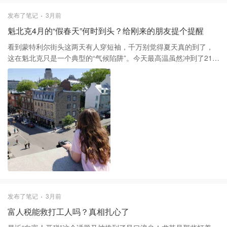
历史名词。建议大家在刷题时多留意官方配套的在线模拟工具，那
发布了笔记
3月前
些更新后的样题才是最贴合2026年新大纲的风向标。 最后想提醒大
魁北克4月的“假春天”何时到头？给刚来的朋友提个提醒
家，教材更新初期的考试题库往往还在动态调整中。与其到处搜集
那些可能已经过时的所谓“秘籍”，不如踏踏实实把新版教材里的侧边
看到蒙特利尔街头这两天有人穿短袖，千万别觉得夏天真的到了，
栏和术语表读透，毕竟这种一劳永逸的事情，多花点心思在细节
这在魁北克只是一个典型的“气候陷阱”。今天最高温虽然冲到了21
上，总比因为大意而挂掉重考要省心得多。
度，但根据气象局的最新预报，这种反常的温暖只是昙花一现。从
本周三晚上开始，气温会伴随连续降雨一路狂跌，周末甚至可能再
次看到雨夹雪，最高温缩水到只有7度左右。 很多刚来的朋友最关心
的就是什么时候能看到满眼新绿，说实话，魁北克的“视觉春天”通常
要等到5月中旬以后。4月底到5月初是臭名昭著的“泥浆季”，融雪和
降雨会让未铺设的路面变得泥泞不堪，城市的角落也到处是冬天留
下的残雪盐和垃圾。 这时候出门，一双防水性能好的靴子比任何大
牌球鞋都更有安全感，也能保护你的浅色裤脚不被毁掉。 关于衣柜
管理，我个人的建议是至少在5月24日维多利亚日之前，都不要彻底
收起轻薄款的羽绒服或防风外套。这里的春天从来不是线性升温
的，往往是一场大雨就把积攒了一周的热气全部带走，早晚温差超
过15度是常态。如果你计划在接下来的长周末去山区远足，那里的
发布了笔记
3月前
体感温度往往比市区还要低5度以上，保暖依旧是第一优先级。
富人税能救打工人吗？真相扎心了