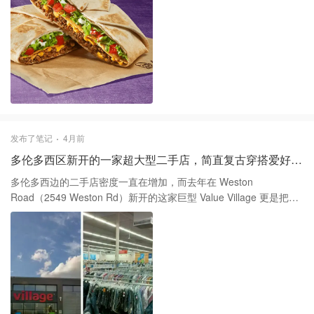
是脚背高的朋友，最好去店里试一下，因为包裹感特别强，买大了
实说话。 这款新品的正式名称叫 Crème Brûlée Crunchwrap
容易掉跟，买小了又会压脚面。 最后提一下那个 Kind High Pile 抓
Slider，体积比普通的 Crunchwrap 要小一圈，属于那种拿在手里沉
绒系列。这一季用了很多可再生羊毛材质，特别是 Simcoe 连帽
甸甸的甜品点心。最吸睛的地方在于它顶部的那个焦糖化糖壳，咬
衫，手感非常软糯。虽然它确实舒服，但如果是浅色系（比如那款
下去确实有那种咔嚓脆的破裂感，像极了法式布丁最精髓的那一
undyed 原色），其实挺不耐脏的，而且只能干洗，打理成本不低。
层。内部包裹着厚实的香草奶油填充物和肉桂糖风味的 Tostada 脆
如果你是追求实用至上的性格，我建议还是买深色或者干脆选他们
片，整体口感层次比我想象中要丰富。 不过，争议的核心在于那层
家的 Windshell 系列。 ◼️ 单品推荐 1️⃣ Horizon 雨降夹克：Tri-
带咸味的玉米饼皮。这种咸口外壳和极甜内馅的碰撞，对于有些人
Durance 面料，全压胶防水，适合雨季漫长的地区。 2️⃣ Glacier
来说是平衡，但对于追求纯粹甜点体验的人来说，可能更像是一场
Trail 防水运动鞋：全掌抓地，春季融雪后的泥泞路段神器。 3️⃣
灾难。而且这种复杂的甜味组合其实非常考验门店的操作水平，我
发布了笔记
4月前
Regency 夹克：教练夹克版型，棉锦混纺材质，防风性能极佳且不
这次拿到的稍微有点过火，外皮略显僵硬，加上香草馅儿的热量冲
多伦多西区新开的一家超大型二手店，简直复古穿搭爱好者的天堂 🛒
过时。 4️⃣ Aethera 连帽卫衣：自带收纳背带，非常适合春季短途旅
击，吃完整颗确实会感到明显的甜腻感。 如果你是那种喜欢挑战新
行或日常带件备用。 说到底，春季买大鹅买的是个“功能性的长效投
奇口感、对焦糖布丁没有任何抵抗力的人，这款 Slider 确实值得尝
多伦多西边的二手店密度一直在增加，而去年在 Weston
资”。比起年年换的快时尚，一件耐造的防风壳或者抓绒确实能穿很
试一次，但千万要趁热吃。只要稍微放凉一点，那层焦糖壳就会变
Road（2549 Weston Rd）新开的这家巨型 Value Village 更是把规
多年。买之前多想想自己的生活场景，别只为了那个标去冲动消
得粘牙，里面的奶油也会开始呈现一种略显廉价的化工感。说实
模推到了新高度。说实话，现在的多伦多二手市场早就不再是当年
费。
话，这更像是一个为了社交媒体流量而生的产品，如果你想追求更
那种“随便捡漏”的世外桃源了，随着复古风潮和通胀的双重夹击，很
稳妥的快餐甜品体验，其实还有更好的选择。 单品推荐 1️⃣ 如果你
多快时尚品牌甚至是超市货都被标上了离谱的价格。这需要我们在
追求纯粹的满足感，回归后的巧克力软糖馅 Empanada 其实更稳
推着购物车穿梭于那些每周更新上万件商品的密密麻麻衣架时，保
健，没那么多花里胡哨的跨界实验。 2️⃣ 对于想解腻的朋友，搭配一
持一种近乎冷酷的清醒，才能在海量工业垃圾中淘出真正的“珍珠”。
杯新款的 Baja Midnight 脏苏打会比直接喝可乐要更有趣一些，那层
如果你是冲着所谓“大牌”去的，大概率会失望，因为这种巨型店的筛
紫色的奶泡能中和掉不少甜腻感。
选机制往往很难过滤出高端线，反倒是在那些不显眼的男装区、家