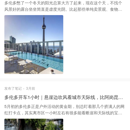
的职场竞争虽然依然激烈，但只要找准那些真正愿意在员工成长和
多伦多憋了一个冬天的阳光总算大方了起来，现在这个天，不找个
福利上投入的雇主，未来的职业安全感会高很多。
风景好的露台坐坐简直是虚度光阴。比起那些单纯卖景观、食物却
像预制菜的“网红陷阱”，我更推荐几家真正能兼顾视野和出品的地
方。 1️⃣ Bisha酒店顶层的Kost依然是市中心的景观天花板。44层的
高度让你几乎是平视CN Tower，加州海岸风的装修在阳光下特别出
片。不过说实话，它家高层风很大，即便白天阳光充足，坐久了还
是会冷，去之前最好带件薄外套。它家的早午餐（Brunch）位子很
难抢，如果只是想看日落，下午三四点去点杯鸡尾酒性价比更高。
2️⃣ 如果你更追求精致感和文化底蕴，Park Hyatt的Writers Room是
首选。这里对着ROM的“水晶体”和Bloor St的繁华，视野非常有层次
感。最近它们家新出的下午茶体验不错，咸点里的烟熏三文鱼泡芙
和和牛卷都很扎实，不像很多酒店下午茶只有甜腻。这里氛围相对
安静，适合跟朋友聊点深层话题，或者带长辈来坐坐。 3️⃣ 想要看城
市完整天际线的话，还是得去东区的The Broadview Hotel。这里的
发布了笔记
3月前
Rooftop视角极其开阔，能把Don River和整个金融区的轮廓尽收眼
多伦多开车1小时｜悬崖边吹风看城市天际线，比阿岗昆还近
底。相比市中心的拥挤，这里的氛围更chill一些。现在的温度傍晚最
舒服，不过它家露台位置基本靠抢，且周末晚上有DJ会比较吵，建
5月初的多伦多正是户外活动的黄金期，别总盯着那几个挤满人的网
议避开派对高峰时段。 最后多说一句，多伦多5月初的温差真的很
红打卡点，其实离市区一小时左右有很多能看断崖和天际线的宝藏
迷，哪怕下午晒得发烫，太阳一落山体感温度会骤降。出门前记得
路线。这个季节的气温正好，只要避开周末的高峰时段，在大自然
查好OpenTable的预订状态，热门露台现在基本都要提前一周锁位
里走上两个小时真的非常解压。 很多人去Rattlesnake Point，但我