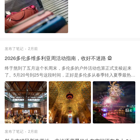
必对着行李箱正反面拍照，最好录个视频展示箱子特征。 2️⃣ 盯着地
勤贴标，贴好后立刻近距离拍一张标签高清图，核对上面的名字、
航班号和条形码。 3️⃣ 关键细节是拍下箱子在秤上的重量数值。如果
落地后重量明显不对，这就是你自证清白最硬的证据。 4️⃣ 务必在箱
子里塞个定位器（如 AirTag）。如果你的箱子没出现在转盘，而是
在奇怪的仓库或者移动到了机场外，千万别去领，直接报警报备。
落地取箱子时也别拿了就走。一定要当场核实标签编号和手里那张
发布了笔记
2月前
存根是否完全一致，仔细观察标签有没有被二次粘贴、覆盖或者被
2026多伦多维多利亚周活动指南，收好不迷路 🎡
撕开的痕迹。说实话，现在出门在外多留个心眼真的不是多疑，而
是为了确保自己能平安回家。如果发现箱子不对劲，哪怕行李再贵
终于熬到了五月这个长周末，多伦多的户外活动也算正式支棱起来
重也别带出海关，留在原地立刻联系统安保或加拿大边境服务局
了。5月20号到25号这段时间，正好是多伦多从春季转入夏季最热闹
（CBSA）现场开箱。
的时候，不少一年一度的重头戏都在这几天扎堆。 这周最值得期待
的绝对是5月23号和24号的Doors Open Toronto。今年有超过150个
平时不对外开放的建筑免费参观，主题是“世界就在城市中”。想拍照
的朋友，老市政厅和Osgoode Hall是永远的排队王。说实话，如果
是第一次参加，建议选一两个重点区域步行深度游，别把时间都耗
4
在路上。 5月25号星期一就是维多利亚日，Ashbridges Bay的烟花
秀是老传统了，通常晚上10点准时开始。根据往年经验，下午四五
点沙滩上就全是人了。如果不喜欢人挤人，建议去Woodbine Beach
发布了笔记
2月前
或者附近的公园找个高地，虽然离得远点，但散场时能少堵一会