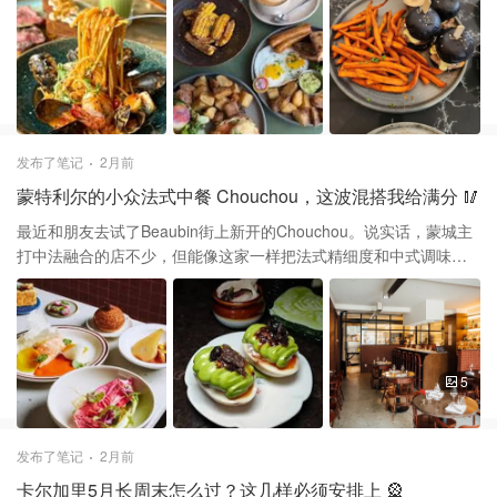
芦苇装饰和暖调灯光，氛围感确实拉满了，非常适合周末约朋友来
坐坐或者小聚。 菜品方面我有被惊喜到，尤其是那个油条牛塔塔
（Beef Tartare with Youtiao），这种中西合璧的吃法非常有创意。
牛里脊肉质鲜嫩，配上炸得酥脆的油条段，口感层次非常丰富，建
议一定要点。另外他们家的Sukiyaki意面味道也算扎实，和牛的味道
融入了面条里，但吃到最后稍微有一点点偏咸，建议搭配一杯清爽
的泰式奶茶或者柚子苏打。 如果是为了拍照去的朋友，建议选下午
发布了笔记
2月前
一两点阳光充足的时候，那时候室内光线最好。不过有一说一，店
蒙特利尔的小众法式中餐 Chouchou，这波混搭我给满分 🥢
里的服务在高峰期可能稍微有点跟不上，毕竟是新开业，大家去之
前最好在网上提前预约，省得在门口吹冷风等位。停车还算方便，
最近和朋友去试了Beaubin街上新开的Chouchou。说实话，蒙城主
店门口就有不少位置，这点在多伦多真的挺加分的。
打中法融合的店不少，但能像这家一样把法式精细度和中式调味逻
辑结合得这么和谐的，确实不多见。主厨Chouchou Jia之前的履历
就很亮眼，在Île Flottante当过主厨，这次出来自立门户，选在小意
大利这块地方开了一家只有35个席位的小馆子。 店内的装修走的是
那种低调温润的路线，藕粉色的石灰抹面墙配合深棕色皮质长椅，
虽然空间不大，但氛围感直接拉满。特别推荐他们家的那道“葱油拌
5
豆腐”，端上来的时候看着像一份精致的法式叠层塔，其实入口全是
地道的上海老味道。 而且，他们家的叉烧肉（Char Siu）处理得很
妙，用的是猪颈肉，经过木炭火烤后带着淡淡的焦香味，配上焦糖
发布了笔记
2月前
洋葱做的荷兰酱，中西合璧得毫无违和感。 如果你打算去打卡，几
卡尔加里5月长周末怎么过？这几样必须安排上 🎡