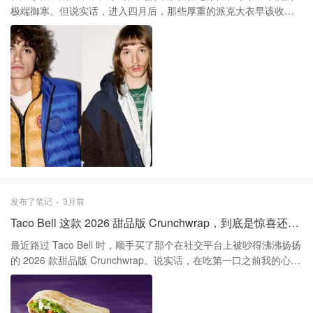
的半个月里，洋葱式穿衣法依然是咱们出行的唯一解。虽然白天的
极端御寒。但说实话，进入四月后，那些厚重的派克大衣早该收起
阳光看起来很灿烂，但早晚温差依然能达到10度以上，太阳一落
来了。最近逛了逛刚出的2026春季新款（Chapter 2系列），发现大
山，风里的寒气还是挺扎人的。今年的春天既然注定要走这种“拉锯
鹅在“非羽绒”领域确实越做越明白了，尤其是针对咱们加国这种“上
战”路线，那咱们就多点耐心，反正2026年大概率会是史上最热的一
午阳光明媚，下午妖风大雨”的离谱天气，有几款单品确实值得聊
年之一，真正的酷暑还在后头等着呢。 ▪️ 春季出行建议 1️⃣ 暂时保留
聊。 先说说这次存在感很强的 Horizon 系列雨衣。很多人觉得花六
一件轻薄羽绒服或防风风衣，应对下周的回冷。 2️⃣ 随身携带折叠
七百加币买件雨衣是交智商税，但大鹅自家的 Tri-Durance 硬壳面
伞，今年四月到五月的降雨量预测高于往年平均水平。 3️⃣ 过敏体质
料确实有点东西。它不是那种硬邦邦的塑料感，而是带有四向弹力
的朋友可以开始准备相关药物了，由于回暖快，今年的花粉季可能
的。温哥华或者多伦多的雨天出门，最怕那种闷出一身汗的防水
会提前开始。
服，这系列透气性做得不错，即便你在赶公交或者带娃遛弯时走快
了，也不会有那种黏糊糊的体感。 如果你更看重日常通勤的百搭
性，我会建议关注一下那个从档案库里复刻回来的 Vault 系列。它的
设计灵感来自当年的南极科学考察项目，但剪裁明显时髦了很多，
没那么臃肿。特别是那个棉锦纶混纺的 Regency 教练夹克，手感非
发布了笔记
3月前
常扎实，防风性能在初春的早晚温差里绰绰有余。比起满大街的轻
Taco Bell 这款 2026 甜品版 Crunchwrap，到底是惊喜还是惊吓？
薄羽绒服，这种带有工装质感的短款夹克，在视觉上利索不少，配
个牛仔裤就能出门。 至于鞋履这块，Glacier Trail 运动鞋在这一季
最近路过 Taco Bell 时，顺手买了那个在社交平台上被吵得沸沸扬扬
依然是主打。这款鞋在小红书上的争议其实挺大，但我实测下来的
的 2026 款甜品版 Crunchwrap。说实话，在吃第一口之前我的心情
反馈是，如果你经常要去走那些泥泞的步道（Trail），它的抓地力
相当复杂，毕竟网上的评价两极分化到了极点，有人说它是“神作”，
和全防水性能绝对是及格的。不过有一点得提醒，这鞋自重不轻，
也有人直呼这是“Crime Brûlée”。作为一名在加拿大生活多年、对各
脚感偏硬，更像是一双“伪装成球鞋的专业登山鞋”。尺码方面，如果
种奇葩快餐新品已经产生了一定免疫力的食客，我觉得还是得用事