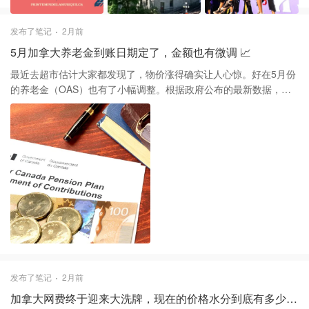
来还是透心凉。尤其是想去蒙莫朗西瀑布的朋友，一定要带件挡风
的薄外套。现在正值雪水融化，瀑布水量是全年最大的时候，走在
发布了笔记
2月前
悬索桥上那个水雾大到能让你怀疑人生。 想拍照的话直接去国会大
5月加拿大养老金到账日期定了，金额也有微调 📈
厦周边，那里的郁金香这周开得正旺，比挤满人的小巷子好拍太多
了。要是喜欢户外互动，可以去 Îlot des Palais 领个“考古背包”
最近去超市估计大家都发现了，物价涨得确实让人心惊。好在5月份
（Escape Backpack），在老城玩实景解谜，比单纯压马路有意思
的养老金（OAS）也有了小幅调整。根据政府公布的最新数据，因
得多。如果是舞蹈爱好者，ExpoCité 那边正办着大型舞蹈赛 Hit the
为消费者价格指数CPI的波动，4月到6月这一季度的金额微涨了
Floor，现场氛围特别炸，路过的话可以去感受下那种能量。 最后顺
0.1%，虽然数额不算大，但也算是政府对通胀压力的一种例行反
便提个醒，虽然是长周末，但5月18号周一有些私人精品店和市政设
馈，这一变动也会体现在本月的入账里。 具体的数额大家可以对一
施会休息。建议大家把买买买的计划提前排到周六或周日，免得周
下。65到74岁的朋友，目前每月最高能领到743.05加币；而75岁及
一白跑一趟。
以上的朋友因为有10%的额外加成，最高金额是817.36加币。说实
话，这笔钱主要是帮大家抵御购买力缩水，虽然涨幅跟某些生活支
出相比略显“佛系”，但动态调整机制总归能稍微缓解一点购物理财的
紧迫感。 最重要的日子是5月27号，这是本月养老金入账的统一时
间。建议大家这几天抽空登录个人账户核对一下支付状态和金额。
如果你发现到手的钱比最高额度少，通常是因为居住年限没满40
年，或者去年的报税收入触发了“回收”机制。这种细节建议尽早去官
网查清楚，省得以后对账的时候心里没底。 最后顺便提一句，CPP
发布了笔记
2月前
养老金在5月是没有额外调整的，它每年只在1月更新一次。所以如
加拿大网费终于迎来大洗牌，现在的价格水分到底有多少 📉
果你发现本月入账变了，那多半是OAS这块的变动。另外，如果是