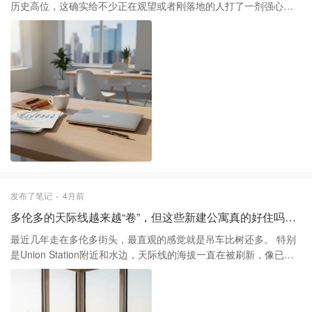
是针对闯红灯和反光板缺失的行为。对于我们华人社区的朋友来
历史高位，这确实给不少正在观望或者刚落地的人打了一剂强心
说，比起担心还没落地的注册费，眼下更现实的是检查一下自己的
针。但这背后的逻辑其实很值得拆解，并不是简单的“遍地是黄金”，
安全装备是否达标。 总的来说，自行车注册费目前更多是处于“民间
更多的是劳动力结构性短缺和政策强力干预后的结果。随着2025年
热议”和“政治拉锯”阶段。蒙特利尔想要维持全球骑行领先地位，大
一系列移民配额的调整和人口增长的放缓，存量劳动力成了市场的
概率不会轻易走收费这步棋。但城市管理对骑行者的要求确实在变
香饽饽，尤其是在医疗护理、建筑施工和蓝领技术贸易领域，用人
高，与其纠结那几十块钱的潜在收费，不如先把路权意识和装备升
荒已经到了不得不倒逼雇主降低门槛的程度。 这里特别值得关注的
个级，毕竟在蒙特利尔的马路上，安全才是最贵的成本。
是BC省《国际学历认证法》在去年全面落地后的连锁反应。以前最
让新移民头疼的“加拿大工作经验”潜规则，在法律层面被正式破除，
这让很多拥有海外背景的工程师和医疗专业人士能更快地回归本
行，而不是在生存岗位上长期“蹉跎”。不过说实话，数据里的高就业
率也包含了不少零工经济的成分。如果你仔细看报告就会发现，新
移民从事平台类零工的比例依然远高于本地出生的人口，这种“生存
型就业”虽然撑起了数据，但对于个人的长期职业规划来说，其实潜
发布了笔记
4月前
藏着不小的职业天花板风险。 最后想提醒大家，在关注这种宏观利
多伦多的天际线越来越“卷”，但这些新建公寓真的好住吗？ 🏙️
好的同时，一定要保持冷峻的判断力。现在市场对“对口人才”的渴求
远大于“通用人才”，与其在一个热门城市海投简历，不如精准研究一
最近几年走在多伦多街头，最直观的感觉就是吊车比树还多。 特别
下像阿尔伯塔省或大西洋省份这些劳动力极度匮乏地区的定向需
是Union Station附近和水边，天际线的海拔一直在被刷新，像已经
求，有时候地理上的退一步，反而是职业生涯跨越的一大步。
突破100层的SkyTower，还有那个每次路过都忍不住多看两眼的
The Well，这些动辄五六十层的玻璃幕墙确实把城市的现代感拉满
了。 但说实话，现在的多伦多公寓市场正处于一个非常微妙的阶