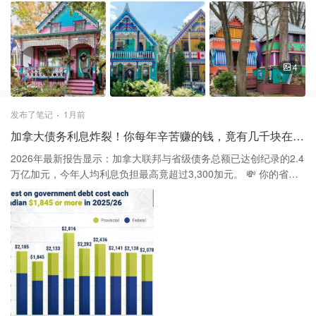
姆斯比坐落在安大略湖畔，被誉为“尼亚加拉的门户”。这里最出名的
就是那片像从明信片里跳出来的“姜饼屋” (Gingerbread Cottages)。
这些房子色彩鲜艳，拥有精致的维多利亚式木雕装饰，简直是旧金
山“彩绘女士” (Painted Ladies) 的安省缩影。 ✨ 必看亮点与出片攻
略 1️⃣ 梦幻色彩：街道两旁满是淡粉、丁香紫、天蓝、明黄的度假小
4
屋，氛围感拉满。 2️⃣ 历史底蕴：大部分房屋建于1945年之前，受
《安大略文化遗产法》保护，保存极好。 3️⃣ 步移景异：除了彩色
屋，还有精致的小花园，随手一拍都是故事书质感。 ⚠️ 避坑与游玩
发布了笔记
1月前
建议 ▪️ 尊重隐私：这些房子全是私人住宅！请务必留在公共人行道
加拿大债务利息炸裂！你每年辛苦赚的钱，竟有几千块在填这个“窟窿”？
上拍摄，千万不要擅闯草坪或露台。 ▪️ 停车指南：镇中心街道狭
窄，车位非常有限。建议将车停在远处的公共停车场，步行入内。 ▪️
2026年最新报告显示：加拿大联邦与省级债务总额已达创纪录的2.4
避开人流：附近沙滩在夏季非常火爆，建议早上10点前抵达，享受
万亿加元，今年人均利息负担最高竟超过3,300加元。 💸 你的省份
清静的湖边时光。 🌈 更多玩法推荐 除了看房子，这里还有当地博物
排第几？ 菲沙研究所（Fraser Institute）研究员 Jake Fuss 指出，
馆、艺术画廊以及很多有格调的咖啡馆。逛累了坐下来喝杯冰美
今年加拿大政府光是付利息就要花掉 944亿加元。平摊到每个人头
式，这才是夏日周末的正确打开方式！ 趁着2026年的阳光正好，快
上，这笔“冤枉钱”可不少： 1️⃣ 纽芬兰与拉布拉多省：人均
约上你的“拍照搭子”出发吧！大家还知道哪些安省小众打卡地？评论
$3,348（全加最高） 2️⃣ 马尼托巴省：人均 $2,816 3️⃣ 安大略省：人
区互相种草呀～
均 $2,282 4️⃣ 不列颠哥伦比亚省（B.C.）：人均负担同样沉重 5️⃣ 阿
尔伯塔省：人均 $1,845（全加最低） 这意味着，如果你身在纽芬
兰，一个一家三口的普通家庭，每年有近 10,000加元 的纳税钱被拿
去填补债务利息，而不是改善生活！ 📉 利息正在“吞噬”你的医疗和
教育 这些钱如果省下来，能做多少事？报告给出了几组扎心的对