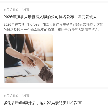
正常，里程表竟然也被调低了一半。 ⚖️ 嫌疑人背景与控罪 被捕者康
斯坦丁（化名 Catalin Ionascu）目前面临以下多项控罪（尚未经法
发布了笔记
3月前
庭审理）： ▪️ 诈骗金额超过 $5,000 ▪️ 刑事损害（Mischief） ▪️ 占有
2026年加拿大最值得入职的公司排名公布，看完发现风向彻底变了 💼
及倒卖超过 $5,000 的犯罪所得财物 ▪️ 篡改汽车里程表及非法使用车
牌 此人也是美国圣何塞警察局（SJPD）的通缉犯，曾涉及至少25
2026年福布斯（Forbes）加拿大最佳雇主榜单已经正式揭晓，这次
起与罗马尼亚黑帮相关的刑事案件。 💡提醒：二手交易需警惕！试
的排名反映出一个非常现实的趋势。相比于前几年大家疯狂挤入高
车时务必确保车辆在视线内，尽量选择在警察局“安全交易区”会面。
薪大厂，现在的就业市场明显向“稳定性”和“社会责任感”倾斜，教育
转发提醒身边想卖车的朋友！
机构、政府部门和公共事业机构在今年霸占了前排位置。 排在第一
名的是拉瓦尔大学（Université Laval），随后是McMillan律师事务
所和舍布鲁克大学。说实话，魁北克省的机构在这次评选中表现得
异常强硬，前五名里竟然占据了四席。排名前十的还有BC Hydro、
加拿大央行和加拿大血液服务中心。这说明在经历了前两年的裁员
波动后，职场人开始重新评估那些福利体系成熟、工作生活平衡感
更强的单位。 对于科技从业者来说，虽然大厂不再垄断前三，但
Shopify、微软和谷歌依然稳居前三十名。不过，现在的入职门槛明
显变高了，雇主更看重应聘者对AI工具的实操能力。根据市场调
查，今年约有三分之一的加拿大职场人有跳槽计划，但大家更关心
的不再仅仅是基础薪水，而是公司能否提供混合办公的灵活度、心
发布了笔记
3月前
理健康津贴以及完善的职业进阶培训。 如果你近期有换工作的打
多伦多Patio季开启，这几家风景绝美且不踩雷
算，建议多留意那些排名跃升较快的能源和医疗领域公司。2026年