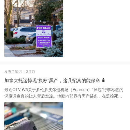
想。现在的市场更像是在“中性区间”徘徊，大家得习惯这个新常态。
从目前五大行的预测来看，2026年下半年的主基调大概率是“按兵不
动”。RBC和TD等主流机构都倾向于维持现有的2.25%基准，而
Scotiabank甚至在警告通胀风险，暗示下半年不排除有加息可能。
毕竟现在地缘政治引发的油价波动和南边的关税政策都是变数，央
行手里那点降息空间其实缩得很小。 对于要在下半年续约或者买房
的朋友，我建议别死磕五年长约。现在的债市波动很厉害，五年固
定利率其实已经提前消化了大部分降息预期，下行空间有限。反倒
是两到三年的短期固定利率，或者是带有较大折扣的浮动利率，在
当前这种“非典型稳定期”里更能灵活应对未来两年的政策反转风险。
最后得泼盆冷水，2026年是房贷续约的高峰年，很多人当年的利率
发布了笔记
2月前
还在2%以下，现在即便降到4%左右，月供压力依然会激增20%以
加拿大托运惊现“换标”黑产，这几招真的能保命 🧳
上。这时候与其观望利率会不会再降那0.25%，不如先审视一下自己
的现金流。如果这时候还在为了等一个虚无缥缈的低点而犹豫，最
最近CTV W5关于多伦多皮尔逊机场（Pearson）“掉包”行李标签的
后可能反而被地缘政治引发的利率回弹打个措手不及。
深度调查真的让人背后发凉。地勤内部竟有黑产链条，在监控死角
几秒钟就能把无辜旅客的标签撕下来，贴到装满违禁品的箱子上。
目前已有至少17名从加拿大出发的旅客在海外被捕甚至入狱，部分
目的地国家最高甚至是死刑，这真的不是在危言耸听。 其实这种作
案手法是利用了旅客对托运系统的盲目信任。想要避开这种“灭顶之
灾”，我们在机场时必须要有几项肌肉记忆般的动作。 1️⃣ 托运前务