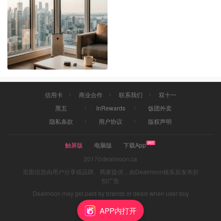
段，虽然外观越来越震撼，但内部质量的“骨感”现实却让不少住户头
疼不已。 现在很多新楼盘为了追求所谓的“超感户型”，把面积压缩
到了极致，甚至出现了大量只有四五百尺的“鞋盒单位”。 这种户型
在PPT上看着现代，实际住进去你会发现储物空间极度匮乏。 而且
随着这两年利率波动，不少投资客为了止损，在交付前紧急抛售或
转租，导致很多新楼里的流动人口非常复杂。 如果你最近在考虑入
驻这些热门区域，一定得留意那些超高层建筑的电梯配比，有些楼
盘几百户共用两三部电梯，早晚高峰等电梯的时间可能比你通勤的
时间还要长。 再来说说建筑质量，这几乎成了多伦多新Condo的通
信用卡
商业合作
联系我们
双十一
病。 为了赶工期，很多开发商在隔音和气密性上做了减法。住在高
黑五
InRewards
饭团外卖
层，风噪和邻居的活动声往往比你想象的要大，特别是那些全玻璃
幕墙的单位，夏天像温室，冬天像冰窖，极其依赖中央空调，每月
隐私条款
用户协议
版权声明
的管理费支出也是一笔不小的数目。另外，像501 Yonge或者一些靠
近水边的网红楼，Airbnb的泛滥已经严重影响了长期租客的居住质
触屏版
电脑版
下载App
量和安全性。 如果你是追求生活品质的自住客，比起那些花哨的屋
2017©dealmoon.ca
顶泳池和健身房，去查看大楼的施工质量报告和管理委员会的过往
页面信息由用户分享或品牌、商家提供，由Dealmoon核实后发布折
记录反而更有参考价值。 选房的时候，建议在工作日的下午五点去
扣广告
目标大楼转转，实地感受一下电梯的等待时间，并在大堂观察一下
Dealmoon may get paid by brands or deals when user buy
进出的人群构成。如果一个大楼里全是拖着行李箱的短租客，那么
through links
它的居住舒适度大概率要打个折扣。
APP内打开