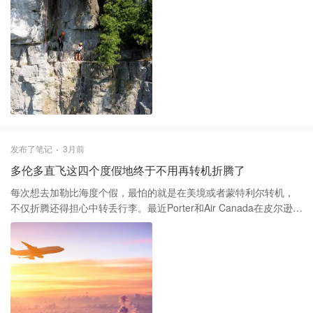
了。
个人更偏爱附近的 Mount Nemo。这里不仅能远眺多伦多市中心的
CN Tower，而且峭壁上的风力非常清爽，走在悬崖边上的视野开阔
感是其他地方比不了的。5月份走这里的环线，建议穿防滑性好点的
鞋子，有些背阴处的石缝里可能还有没干透的青苔，稍微有点滑。
如果不想跑远，Rouge National Urban Park 的 Vista Trail 性价比最
高。虽然就在士嘉堡边缘，但站在观景台上看那片森林和湿地，真
的有种置身阿岗昆的错觉。现在这个季节蚊虫还没爆发，是徒步最
舒服的时候，不过安省春天草丛里蜱虫（Tick）多，走完之后记得仔
细检查一下裤腿和脚踝，安全第一。 另外，Hamilton 那边的
Dundas Peak 虽然现在需要提前在线预约，但那里的断崖景色在南
发布了笔记
3月前
安省确实是数一数二的。比起单纯看瀑布，我更建议花时间走一走
多伦多直飞这四个度假地终于不用再转机折腾了
悬崖步道，5月初嫩叶新绿，色彩的层次感特别美。出门前一定要在
各公园官网确认下预约状态，不然大老远开车过去吃闭门羹就太扫
每次想去加勒比海度个假，最怕的就是在美境或者蒙特利尔转机，
兴了。
不仅折腾还得担心中转丢行李。最近Porter和Air Canada在皮尔逊机
场新增的几个直飞目的地真的让人心动，特别是波多黎各的圣胡安
和洪都拉斯的罗阿坦岛。罗阿坦岛可是潜水爱好者的天堂，以前至
少要转一次机才能到，现在直飞不到五小时就能落地，省下的体力
正好留给潜水。 除此之外，牙买加的蒙特哥贝和墨西哥的洛斯卡沃
斯也终于加进了直飞清单。洛斯卡沃斯那种一半海水一半沙漠的景
观非常独特，以前从多伦多过去总觉得路途遥远。现在Porter用他们