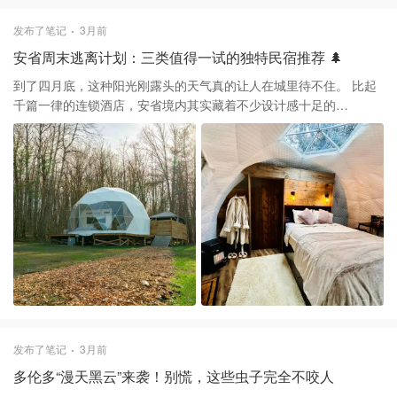
月2日-7月12日 5️⃣ 蒙特利尔喜剧节（JFL）：7月15日-7月26日 6️⃣
Osheaga 音乐艺术节：7月31日-8月2日 最后提醒一点，蒙特利尔
发布了笔记
3月前
初夏的温差很大，虽然白天暴晒，但晚上看露天演出还是需要备一
安省周末逃离计划：三类值得一试的独特民宿推荐 🌲
件薄外套。
到了四月底，这种阳光刚露头的天气真的让人在城里待不住。 比起
千篇一律的连锁酒店，安省境内其实藏着不少设计感十足的
Airbnb，特别适合这种说走就走的自驾度假。 最近帮朋友筛选了几
处，发现这两年风很大的球形星空屋（Geodesic Domes）确实是首
选。像是在Uxbridge或者Port Colborne附近的几家，主打的就是全
景天窗。躺在床上就能看星星确实浪漫，但说句实在话，这类房型
的隔音和温控往往是短板。如果赶上降温或者大雨，屋里的噪音会
比较大，而且很多这类民宿配的是焚化马桶，对卫浴要求极高的朋
友下单前一定要看清。 如果你更追求居住的质感和私密性，
Muskoka和PEC（爱德华王子县）那些现代风的A-frame小木屋其实
更稳妥。这些房源通常由专业设计师操刀，内部空间利用得很好，
大落地的玻璃窗让林景成了活的装饰画。特别是像Dorset附近的树
屋，那种悬浮在林间的感觉非常治愈。不过这个季节去北边度假，
一定要随身带好强效驱蚊喷雾。安省的黑蝇（Black flies）已经开始
发布了笔记
3月前
活跃了，别指望民宿会备齐这些琐碎的东西，自己带上最安心。 最
多伦多“漫天黑云”来袭！别慌，这些虫子完全不咬人
后提个醒，这些网红房源的周末档位基本都要提前一两个月预订。