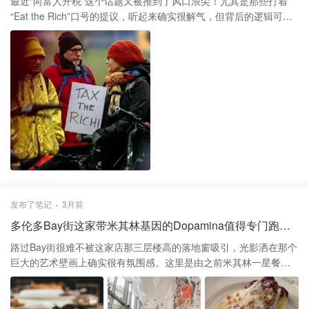
最近“向富人开税”这个话题又被推到了风口浪尖！尤其是那些打着
“Eat the Rich”口号的提议，听起来确实很解气，但背后的逻辑可能
没那么简单，甚至可能让普通打工人的日子更难过。 那些让人眼花
缭乱的“大饼” 最近有政界大佬提议，要通过收割富人的财富来搞出
一大波福利： ▪️ 开办官方经营的超市，试图以此压低物价。 ▪️ 修建
100万套“公房”，解决大家住不起房的难题。 ▪️ 推行全民基本收入、
免除大学学费。 ▪️ 甚至连公交和地铁也要变成完全免费！ 听上去是
不是特别美好？但重点来了——钱从哪儿来？ 钱还没收上来，富人
可能先跑了 这就涉及到一个很现实的经济规律：人是会根据政策变
动的。 ▪️ 富人“大迁徙”： 历史证明，当初英国把最高税率提高到
50%时，预想能收25亿英镑，结果最后只收到了不到10亿。 ▪️ 资本
撤离： 欧洲曾经有12个国家试过“财富税”，结果其中8个都取消了。
原因很简单，行政成本太高，而且有钱人和他们的资金会直接逃向
税收更低的地方。 没钱投资，哪来的工作？ 如果这些企业家、工程
发布了笔记
3月前
师和投资人带着钱跑了，最受伤的其实是普通人。 要知道，目前加
多伦多Bay街这家带米其林基因的Dopamina值得专门跑一趟吗 🥗
拿大顶层20%的家庭承担了全社会一半以上的税收。如果这些贡献
者减少了，剩下的路桥建设、医疗、养老金缺口谁来补？最终沉重
路过Bay街很难不被这家店那三层楼高的落地窗吸引，光影洒在那个
的税收负担，很可能会落到剩下走不掉的中等收入人群头上。 矛盾
巨大的艺术壁画上确实很有氛围感。这里是由之前米其林一星餐厅
的“既要又要” 最尴尬的逻辑在这里：这些提议一边痛骂富人是社会
Frilu的主厨坐镇，菜色走的是欧亚融合路线，每一道菜的摆盘都像
问题的根源，一边又极度依赖富人的钱来维持自己的福利方案。一
是在创作艺术品，视觉张力拉得很满。 那个被刷屏的日式牛奶面包
旦富人“被吃光”或者吓跑了，那些免费的午餐恐怕也就彻底消失了。
配白芝麻黄油确实名不虚传，咬下去那种温热的韧劲和芝麻的浓郁