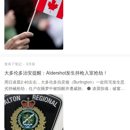
宽带的底价折扣，或者直接提你要跳槽去小运营商，这时候拿到的
验去做规划，大概率会面临申请被拒的风险。 目前的申请门槛被严
“挽留报价（Win-back offer）”通常才是真正的底牌。
格锁定在硕士、博士以及部分特定的职业学位。硕士项目还必须满
足至少16个月的学制要求。如果你读的是普通的一年制硕士或者本
科、大专课程，配偶基本上已经和工签无缘了。不过像法律
（JD/LLB）、医学（MD）、教育（BEd）和护理这些特定专业依然
在豁免清单里，申请前务必对照最新的IRCC目录核对。 今年3月新
出的“学期末拒绝规则”是大家最容易掉进去的坑。根据最新的内部指
引，如果主申请人（学生）已经进入了学业的最后一个学期，配偶
的工签申请或续签极有可能会被直接拒绝。移民局现在的态度很明
确，他们认为在学业即将结束时申请工签已经失去了“支持配偶在校
发布了笔记
3月前
学习”的初衷，所以千万别拖到快毕业才想起来办手续。 对于那些因
大多伦多治安提醒：Aldershot发生持枪入室抢劫！
为新规而失去资格的家庭，建议尽早转换思路。与其硬碰硬去申请
工签，不如先考虑转成陪读身份（Visitor Record）以维持合法停
周日凌晨2:40左右，大多伦多伯灵顿（Burlington）一处民宅发生恶
留，再通过寻找本地雇主担保或者其他省提名路径来解决工作权。
劣持械抢劫，住户在睡梦中被惊醒并遭威胁。 🌑 凌晨惊魂：破窗入
现在的形势下，细节和时机的把控比努力更重要，任何材料上的疏
室 案发于伯灵顿奥尔德肖特（Aldershot）社区。据荷顿区
忽都可能导致整个家庭的移民计划受阻。
（Halton）警方通报，四名嫌疑人强行砸碎住宅前窗闯入。巨大的
破碎声惊醒了正在熟睡的住户，当他们起身查看时，已被歹徒正面
包围。 🔪 持械威胁：枪刀抵头 歹徒气焰极其嚣张，当场索要财物，
对峙过程令人胆战心惊： 1️⃣ 一名嫌疑人掏出手枪指向住户； 2️⃣ 另
一名嫌疑人持刀威胁另一名住户； 3️⃣ 迫于生命威胁，住户交出数件