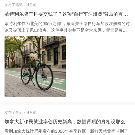
些不穿的旧衣服带过去捐赠，拿一张20%的折扣券再进场，这才是
在洗漱时爆发的，因为在明亮甚至带有放大效果的化妆镜面前，皮
发布了笔记
4月前
老手们的实战经验。
肤的每一处毛孔都会被放大成“必须清理”的瑕疵。试着把浴室的灯光
蒙特利尔骑车也要交钱了？这项“自行车注册费”背后的真相 🚲
调暗，或者规定自己在照镜子时必须保持一臂以上的距离。 这种物
理距离能有效降低你发现瑕疵的概率，从而减少触发诱因。如果某
蒙特利尔作为北美的“骑行之都”，最近关于给自行车加收注册费的讨
天真的没忍住抠红了，千万不要自暴自弃接着破坏，立刻厚涂一层
论又被顶上了风口浪尖。这件事其实并不是空穴来风，背景是蒙特
含神经酰胺或积雪草成分的修护霜，把“破坏行为”强行扭转为“养护
利尔大都会社区（CMM）刚刚投票决定，从2025年起将私家车的注
行为”。 当你想抠脸的欲望达到顶峰时，给双手找一个替代方案。那
册费直接从59加币涨到150加币，涨幅近三倍。这一下捅了马蜂窝，
种可以反复揉捏的解压球或者带有纹理的拨弄戒指效果都不错，目
不少开车的朋友开始质疑：既然城市花了上亿美金去建REV那种豪
的是为了满足指尖的触觉需求。你要明白，这个过程不是一蹴而就
华自行车道，为什么骑车的人不需要像开车一样纳税或者缴纳注册
的，偶尔的反复很正常，关键是不要陷入“抠脸-愧疚-压力增大-接着
费来分担成本？ 其实关于“自行车上牌照”的讨论在多伦多、旧金山
抠”的恶性循环。 单品推荐 1️⃣ Mighty Patch 痘痘贴：这种水胶体贴
这些大城市都反复出现过，但每次最后都被证明“劳民伤财”。支持者
片隐形度很高，且粘性极强，能有效防止手指直接接触伤口。 2️⃣ La
认为，注册费能增加骑行者的责任感，减少违章，也能为自行车道
Roche-Posay B5修复霜：抠破后的紧急救星，厚敷可以加速屏障修
提供专项资金。但说实话，从管理角度看，建立一套自行车的注册
复，减少色沉。 3️⃣ 解压滑鼠/指尖陀螺：放置在办公桌上，在思考
登记系统，行政成本往往远超收上来的那点钱。而且蒙特利尔现在
或焦虑时给手指找点事做。
的策略是鼓励绿色出行，一旦开始收费，很可能会直接“劝退”那些刚
准备放弃开车、改骑车通勤的市民。 目前蒙特利尔市议会内部的意
见也非常分歧。尽管有一些反对派声音或市民提案建议通过收费来
发布了笔记
4月前
填补公共交通的巨大亏空，但现任政府显然还是更倾向于维持骑行
加拿大新移民就业率创历史新高，数据背后的真相没那么简单 📊
的低门槛。不过，不管政策最后怎么变，在蒙特利尔骑行，警察最
近确实抓违章抓得更严了。去年开出的罚单增加了20%以上，尤其
看到加拿大统计局刚发布的2026年春季数据，新移民就业率冲到了