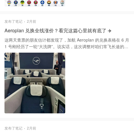
比： ▪️ 利息 vs 医疗：联邦政府今年的债务利息（$540亿）几乎等于
发给全加拿大的医疗拨款（$547亿）。 ▪️ 利息 vs 托儿：利息支出远
超政府在托儿福利上的投入（$381亿）。 ▪️ 安省重灾区：安大略省
发布了笔记
2月前
支付的利息比高等教育拨款还多 20亿加元。而且利息增长速度
Aeroplan 兑换全线涨价？看完这篇心里就有底了 ✈️
（7.1%）是医疗支出增速的2倍多！ ▪️ BC省/阿省：省级的利息支出
已经超过了儿童福利或家庭服务的预算。 ⚠️ 专家警告：不能再“踢皮
这两天查票的朋友估计都发现了，加航 Aeroplan 的兑换表格在 6 月
球”了 Jake Fuss 表示，无论哪一级政府，现在的支出增长速度都远
1 号刚经历了一轮“大洗牌”。说实话，这次调整对咱们常飞长途的回
超收入。政府一直通过赤字续命，这种“借钱不看后果”的行为正在透
国党和旅游达人来说确实不太友好，尤其是那些曾经性价比极高的
支未来。 这些本该用于 K-12（从幼儿园到高中）基础教育、养老金
伙伴航司商务舱，现在不少都直接涨到了 10 万积分以上。 具体看
和基建的钱，现在只能白白送给债主。 面对这份不断攀升的“利息账
调整细节的话，北美到太平洋航区（也就是咱们回国常用的航线）
单”，作为纳税人的你怎么看？评论区聊聊！
变动最明显。 1️⃣ 比如 7501 到 11000 英里这一档，伙伴航司的商
务舱兑换直接从 8.75 万分涨到了 10.25 万分，涨幅确实不小。 2️⃣
大西洋航区也没能幸免，4001 到 6000 英里的商务舱从 7 万分小涨
到了 7.5 万分。不过好在 4000 英里以内的短途航线还有些许降价，
也算是给经常在北美境内或者去墨西哥的朋友一点心理安慰吧。 现
在的策略其实很明确，就是“分管分，票管票”。伙伴航司的固定兑换
虽然涨了，但胜在价格透明且没有油耗费，依然比加航自己动态定
价到几十万分的票要香。而且大家要留意，像联合航空或者阿联酋
航空这些“特选伙伴”，它们的价格是动态波动的，有时候盯着中转航
发布了笔记
2月前
线反而能捡到漏。 最后想提醒大家的是，分攒在手里永远是贬值