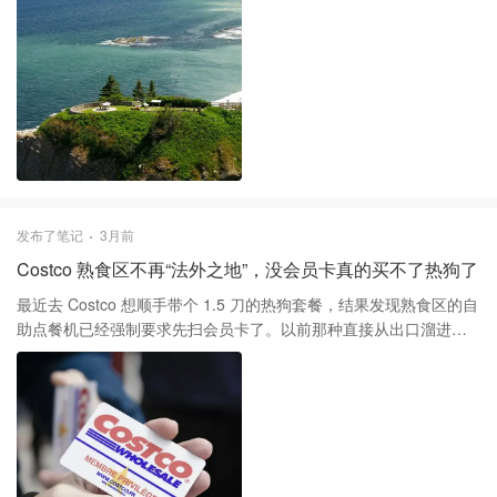
手是大海、右手是悬崖的视觉冲击，没去过的人很难体会。建议留
足一周时间，去Forillon国家公园看魁北克的第一缕阳光。 2️⃣ 夏洛
瓦与萨格奈峡湾。从蒙村向东北开，138号公路的起伏非常有驾驶快
感。去Tadoussac追鲸鱼是标配，萨格奈峡湾的徒步路线也很硬
核，风光完全不输给北欧，特别适合喜欢户外挑战的朋友。 3️⃣ 卡博
特之路（Cabot Trail）。这属于长途里的“大魔王”，虽然单程要十几
个小时，但新斯科舍省的海岸线绝对值回票价。Skyline Trail步道的
尽头就是波澜壮阔的大西洋，运气好在路边就能遇见麋鹿。 4️⃣ 圣让
湖蓝莓之路。想逃离人群就往北开。绕着这个巨大的“内陆海”自驾非
常放松，沿途有著名的蓝莓采摘园和圣费利西安野生动物园。这里
发布了笔记
3月前
路况宽敞，是典型的慢节奏、适合家庭出游的路线。 5️⃣ 领航员之
Costco 熟食区不再“法外之地”，没会员卡真的买不了热狗了
路。沿着圣劳伦斯河南岸慢慢晃悠。路过Bic国家公园时一定要停下
来，那里的落日和岩石上的海豹非常出名。整条路充满了灯塔、海
最近去 Costco 想顺手带个 1.5 刀的热狗套餐，结果发现熟食区的自
鲜餐厅和小镇的文艺气息，特别适合自驾摄影。 记得出发前一定要
助点餐机已经强制要求先扫会员卡了。以前那种直接从出口溜进去
检查胎压，魁北克的路况大家懂的。
买个披萨的日子看来是真的结束了，Costco 现在的管控措施明显在
全线升级，这种“ members-only ”的属性被强化到了极致。 其实这
事早有预兆，毕竟会员费才是人家的核心利润来源，长期让非会员
通过熟食区蹭福利确实不符合商业逻辑。现在不仅是室内区域，连
很多室外窗口也开始严格执行扫码。虽然对持卡会员来说可能只是
多扫一下的功夫，但确实在一定程度上能缓解周末排长队的压力，