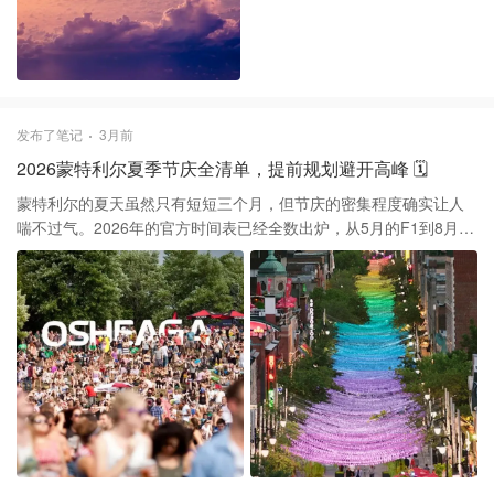
那种没有中间座位的E195机型飞这些长线，经济舱的体验确实比老
牌航司要宽敞不少。 不过说实话，这些度假航线很多都是季节性
的，而且Porter通常在皮尔逊的T3航站楼。那里的安检速度虽然偶
尔比T1快一点，但这种飞热带地区的航班值机柜台排队是常态。建
议大家一定要提前三小时到，顺便检查下护照有效期，毕竟有些岛
国对入境证件的要求比想象中要严。
发布了笔记
3月前
2026蒙特利尔夏季节庆全清单，提前规划避开高峰 🗓️
蒙特利尔的夏天虽然只有短短三个月，但节庆的密集程度确实让人
喘不过气。2026年的官方时间表已经全数出炉，从5月的F1到8月的
Osheaga，基本上每周都有大型活动。如果你打算在这段时间来
访，酒店现在就得看起来了，尤其是爵士乐节和F1期间，核心区域
的房价翻倍是常态。 说实话，蒙城夏天的精髓在于那些免费的街头
秀。比如6月下旬的爵士乐节，Place des Festivals到处都是露天舞
台，即便不买室内票也能体验到顶级演出。至于大家关心的喜剧节
（Just For Laughs），Jerry Seinfeld已确认回归。如果你想看国际
烟花大赛，比起买票去游乐园里挤，老港（Old Port）视角其实更开
阔，关键是省钱。 具体时间如下： 1️⃣ F1加拿大站：5月22日-5月
24日 2️⃣ 法语音乐节（Francos）：6月12日-6月20日 3️⃣ 国际爵士
乐节（Jazz Fest）：6月25日-7月4日 4️⃣ 国际马戏节（Cirque）：7