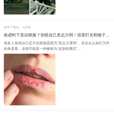
居杂货区以及皮具区，更容易发现惊喜。我前几天在男装区翻到一
件纯羊毛的重磅廓形西装，虽然领口有些尘土，但面料的质感是现
代快时尚完全无法复刻的。而且建议大家尽量避开周末下午的高峰
期，那时候的试衣间排队程度简直是一场耐力测试，最好选在周二
或周三的上午去，那时候刚补完货，店里也相对安静，能让你有心
发布了笔记
4月前
思去仔细翻找那些藏在劣质聚酯纤维面料下的硬核单品。 不过有一
焦虑时下意识抠脸？别怪自己意志力弱！浴室灯光和镜子才是元凶
点不得不提醒，现在的二手定价确实存在虚高的问题，甚至有些二
手的宜家家居卖得比店里打折时还贵。在结账前一定要习惯性地在
很多人觉得自己忍不住抠脸是因为“意志力薄弱”，其实从认知行为学
网上搜一下原价，不要被所谓的“复古”光环蒙蔽了双眼。毕竟我们去
的角度看，这很可能是一种被称为“皮肤剥离症”
二手店的初衷是为了可持续生活和寻找独特感，而不是去交智商
（Dermatillomania）的行为冲动。这种行为往往在焦虑、无聊或者
税。对于追求高效率的人来说，这家店的停车场非常宽大，而且靠
专注思考时下意识发生，大脑通过这种压力释放来获得短暂的愉悦
近 Weston 车站，交通上确实比市中心那些逼仄的小店要友好得
感。 想要彻底戒掉，光靠心理建设是不够的，必须通过物理阻断和
多。 单品推荐 1️⃣ 重磅羊毛西装：男装区的剪裁通常比女装更扎
替代疗法来重新训练你的大脑反馈机制。 最立竿见影的办法就是建
实，只要肩膀合适，稍微改下袖长就是现在最流行的低调奢华风。
立物理屏障，让你的手指“无从下手”。只要摸到脸上有一点点凸起，
2️⃣ 纯皮手工短靴：注意检查鞋底磨损程度，很多老牌制鞋工坊的皮
立刻贴上水胶体痘痘贴。这不只是为了吸收分泌物，更重要的是它
质在经过保养后会有非常迷人的自然光泽。 3️⃣ 复古玻璃器皿：那些
改变了皮肤的触感，当你下意识去摸脸时，指尖触碰的是光滑的塑
具有年代感的厚重玻璃杯或彩色陶瓷，放在餐桌上瞬间就能提升整
料薄膜而不是炎症，这种反馈能瞬间打断你的抠抓冲动。 对于那些
个空间的审美深度。 总的来说，这家店更像是一个大型的社会学观
在电脑前工作会不自觉摸脸的人，我建议在指尖戴上那种硅胶指
察场。在这里你能看到流行趋势的兴起与幻灭，也能通过自己的审
套，或者干脆修剪掉指甲，把工具的“杀伤力”降到最低。 环境暗示
美和眼光，捞出那件被时间遗忘的精品。去之前记得在家里整理一
的调整也至关重要，尤其是浴室里的镜子。很多人的抠脸行为都是