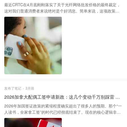
选择邮寄支票的朋友，可能要比27号再晚两三个工作日才能收到。
最近CRTC在4月底刚刚落实了关于光纤网络批发价格的最终裁定，
为了稳妥起见，还是建议尽早开通直接存款，既安全又不用每天盯
这对我们普通消费者来说绝对是个好消息。简单来说，这项政策强
着邮箱等信。
制要求Bell和Telus等大巨头必须以更合理的价格把光纤线路租给小
运营商。这意味着像TekSavvy、Oxio这些独立ISP终于能打破大厂
的垄断，拿出更有竞争力的光纤套餐了，市场正处于一个价格变动
的窗口期。 目前市场上分化非常明显，大厂如Telus正通过“五年价
格锁死”这种策略来留人，比如3G带宽的套餐起步价在100加币左
右。如果你追求稳定且不差钱，这种长期的价格保障确实能省去每
年都要打电话跟客服“拉锯战”求折扣的麻烦。不过，如果你的家庭需
求没那么夸张，大厂动辄100多加币的原价套餐其实溢价非常严重，
完全没有必要支付这种“信仰税”。 说实话，目前最卷的价格反而在
安省和魁省的小运营商手里。TekSavvy在安省推出的100M无限流
量套餐已经压到了39加币左右，而千兆网（1Gbps）在某些特定区
域甚至只要55到72加币。而且现在很多独立运营商都免除了安装费
发布了笔记
3月前
和设备租赁费，甚至提供首月免费。大家在签合同前一定要查一下
2026加拿大配偶工签申请新政：这几个变动千万别踩雷 🇨🇦
自家邮编，看看除了那三巨头，有没有Novus或者Oxio这种专注性
价比的选项。 最后提醒大家，选网时不要只看下载速度。现在的
2026年加国签证政策的紧缩程度确实超出了很多人的预期。那个“一
CRTC新规还要求运营商必须简化取消流程，禁止收取一些乱七八糟
人读书，全家拿工签”的时代已经彻底结束了。现在的核心逻辑非常
的隐藏费用。如果你现在的合同快到期了，这正是调转方向的时
清晰：只有高学历和特定紧缺专业的留学生配偶，才有资格申请开
候。别再听客服忽悠什么“送电视盒子”的捆绑包，直接问有没有单办
放式工签（SOWP）。说实话，如果你现在还在按照两三年前的经