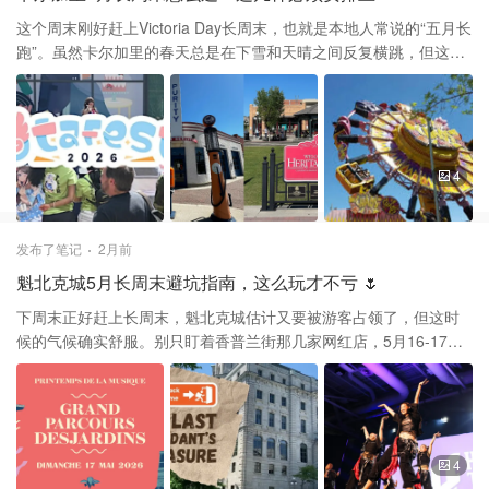
个小建议： 1️⃣ 必点推荐：黑茶魔鬼蛋、钟水饺风味意饺
（Ravioli），还有那个黑芝麻巴斯克挞。 2️⃣ 关于订位：目前只有周
这个周末刚好赶上Victoria Day长周末，也就是本地人常说的“五月长
二到周六营业，晚上很快就满座，一定要提前在官网预约。 3️⃣ 雷点
跑”。虽然卡尔加里的春天总是在下雪和天晴之间反复横跳，但这个
提醒：桌椅挨得比较紧凑，如果是那种非常正式的商务谈话可能不
周末绝对是全城苏醒的标志，因为绝大多数户外景点都会在5月16日
太合适，但朋友聚会或者约会绝对是满分选项。
这天正式开门迎客。 如果你喜欢热闹或者二次元文化，市中心的
Telus Convention Centre正举办Otafest动漫节。这是卡城每年最大
的动漫盛会，周末三天的活动排得很满，从Cosplay大赛到各种主题
摊位应有尽有。如果你打算去凑个热闹，建议提前在网上买好票，
4
现场排队的人潮真的不是开玩笑的。 想带家人孩子出去转转的话，
Heritage Park历史公园在16号正式开启夏季赛季。坐在蒸汽火车上
绕园一周，或者去老式面包房买个肉桂卷，是卡城人迎接夏天的固
发布了笔记
2月前
定仪式。此外，Calaway Park游乐场和Downhill Karting也都在本周
魁北克城5月长周末避坑指南，这么玩才不亏 🌷
六开门，户外爱好者终于有地方消耗精力了。 不过要提醒大家，5月
的落基山脉依然是“泥泞季节”。虽然班夫周边的步道看起来很诱人，
下周末正好赶上长周末，魁北克城估计又要被游客占领了，但这时
但高海拔地区大概率还有积雪或厚厚的烂泥，建议大家穿防水登山
候的气候确实舒服。别只盯着香普兰街那几家网红店，5月16-17号
鞋并带上冰爪。 最后安利一个新鲜活动，16号下午在主场有一场女
正好是“音乐之春”（Printemps de la musique）活动，老城区很多
子职业足球赛，是卡尔加里新球队Wild FC对阵蒙特利尔。支持一下
平时不开放的教堂和历史古迹都会举办小型音乐会。我个人很推荐
咱们自己的主队，现场气氛通常都挺燃的，是度过周六下午的不错
去圣三一大教堂听一场，那种古建筑自带的回声效果真的能让人起
选择。
鸡皮疙瘩，而且很多环节是免费的。 避雷针我也帮大家插好了，这
个时间点千万别开车进老城死磕停车位，停在Saint-Roch区再坐车
4
过去能省不少心。另外，虽然气温回升了，但圣劳伦斯河的风吹过