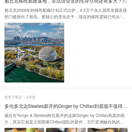
魁北克移民新政落地，非法语背景的生存空间还有多大？📉
儿，体感会好很多。 如果你是体育迷，这周三20号晚上有Marlies的
季后赛，周六23号蓝鸟队在Rogers Centre主场对阵海盗。这几天出
魁北克2026年的移民配额计划正式出炉，4.5万个永久居民名额直接
门一定要查好TTC和路况。Gardiner的高速施工还在继续，加上节
把门槛推向了新高。更核心的变化在于，现在的移民逻辑已经从“法
假日人流量大，市中心有些路段可能会临时封锁。 最后提醒一句，
语加分”彻底转向了“非法语不取”。新推行的PSTQ（技术移民选拔项
很多政府机构和大型超市在5月25号当天是关门的。如果有采购需
目）成了目前的唯一通途，而且对口语Level 7、写作Level 5的要求
求，记得在周末提前把冰箱填满。
几乎是硬性门槛，以前那种靠英语高分和稀缺职业强冲的时代真的
结束了。 虽然近期有消息称PEQ项目可能会有两年的缓冲
reopening，但不要被“重启”两个字冲昏了头。即便项目还在，语言
要求却没半分松动，对于临时劳工也加了新筹码：工作满三年想续
CAQ都得考出Level 4的法语，这几乎堵死了所有的侥幸心理。如果
你还在蒙特利尔指望通过某些“法语豁免”计划转永居，我建议你迅速
复盘一下手里的筹码。 说实话，与其在政策日益排他的魁省死磕，
不如算算时间成本。如果你法语还在零起点，想在这一两年内达到
移民要求的B2水平，难度和压力可能远超预期。现在阿省或大西洋
省份虽然也卷，但至少在语言赛道上没这么极端的限制，根据当下
发布了笔记
2月前
的窗口期做决定，远比原地观望要理智。
多伦多北边Steeles新开的Ginger by Chillax到底值不值得去？🍜
最近在Yonge & Steeles附近新开的这家Ginger by Chillax风真的很
大，其实它就是之前那家Chillax团队的新作，主打亚洲融合风的
Brunch和晚餐。装修走的是那种现在很火的波西米亚木质风，配上