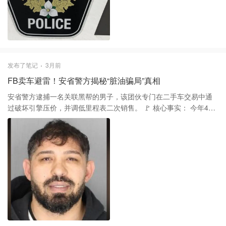
昂贵珠宝。 🚗 警方调查：疑有连环案？ 得手后，这伙歹徒迅速登上
一辆深色轿车逃离。虽然住户受到极大惊吓，所幸无人员身体受
伤。 值得警惕的是，就在此案发生前20分钟，邻近的奥克维尔
（Oakville）也发生了一起持锤入室抢车案。尽管时间、手法相似，
但警方表示目前尚无证据表明两案有关联。 近期大多伦多地区治安
频发，请住在附近的朋友务必检查安防系统，锁好门窗！
发布了笔记
3月前
FB卖车避雷！安省警方揭秘“脏油骗局”真相
安省警方逮捕一名关联黑帮的男子，该团伙专门在二手车交易中通
过破坏引擎压价，并调低里程表二次销售。 🚩 核心事实： 今年4月
27日，一名卖家在 Facebook Marketplace 售车时，在安大略省阿
克斯布里奇（Uxbridge）遭遇了精心设计的“脏油骗局（Dirty Oil
Scam）”。 杜兰区警方随后逮捕了38岁的罗马尼亚籍男子莫格斯·康
斯坦丁（Mogos Constantin）。经查，此人与加州罗马尼亚有组织
犯罪集团有关，且身负美国多项通缉令。 ⚠️ 骗术拆解：三步套路 1️⃣
声东击西：一名嫌疑人负责分散卖家注意力。 2️⃣ 暗中破坏：另一人
趁机将机油泼洒在发动机上。 3️⃣ 恐吓压价：嫌疑人指着油迹谎称
“引擎爆缸、严重漏油”，迫使惊慌的卖家以远低于市场的价格成交。
😱 令人发指：转头调表翻倍卖 该骗局最嚣张之处在于：得手仅5天
后，嫌疑人便将该车重新挂牌出售。警方发现，车辆价格不仅恢复