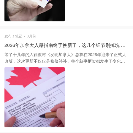
过滤掉了一部分非核心客群。 如果平时只是偶尔想去吃个快餐，现
在最稳妥的办法还是找有卡的朋友同行。顺便分享个细节，虽然熟
食区查得严，但药房通常因为法律规定还是对公众开放的。不过既
然整体政策在收紧，未来进出门的审核只会更严格。还没办卡的朋
友建议盯着返现活动入一个，单靠平时的加油差价和定期折扣其实
很快就能把年费省出来。 1️⃣ 扫码门槛：自助机器需先验证会员身
发布了笔记
3月前
份，否则无法进入菜单界面。 2️⃣ 入口管控：部分门店安装了数字扫
2026年加拿大入籍指南终于换新了，这几个细节别掉坑 🇨🇦
描仪，防止非会员通过出口逆流进入。 3️⃣ 逻辑背后：提高会员价
值，通过减少非会员客流来提升付费用户的体验。
等了十几年的入籍教材《发现加拿大》总算在2026年迎来了正式大
改版，这次更新不仅仅是修修补补，整个叙事框架都发生了变化。
如果你最近正准备递交申请或者已经在排队等待，千万别再抱着
2011年的旧版死磕了，特别是关于原住民历史和现代法律义务的部
分，新版的内容量增加了很多，考题重点也随之发生了明显偏移。
这次最显著的变化是强化了对条约权利和原住民贡献的描述，甚至
加入了不少关于加拿大在现代科技和应对气候变化方面的成就。以
前大家总觉得入籍考试就是考历史年代和地理常识，但现在的趋势
更倾向于考察你对加拿大当代社会价值的理解，如果还是按照以前
那种死记硬背年份的思路去准备，很容易在那些新增的场景选择题
上栽跟头。 准备过程中一定要注意，官方新版指南里增加了很多互
动案例，这些内容往往就是高频考点的来源。说实话，虽然教材变
厚了，但语言表达确实更接地气了，不再像老版那样充斥着生涩的