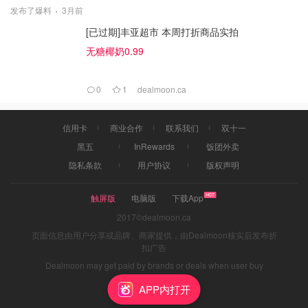
发布了爆料
3月前
[已过期]丰亚超市 本周打折商品实拍
无糖椰奶0.99
0
1
dealmoon.ca
信用卡
商业合作
联系我们
双十一
黑五
InRewards
饭团外卖
隐私条款
用户协议
版权声明
触屏版
电脑版
下载App
2017©dealmoon.ca
页面信息由用户分享或品牌、商家提供，由Dealmoon核实后发布折
扣广告
Dealmoon may get paid by brands or deals when user buy
through links
APP内打开