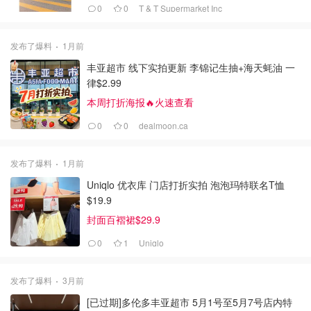
0
0
T & T Supermarket Inc
发布了爆料
1月前
丰亚超市 线下实拍更新 李锦记生抽+海天蚝油 一
律$2.99
本周打折海报🔥火速查看
0
0
dealmoon.ca
发布了爆料
1月前
Uniqlo 优衣库 门店打折实拍 泡泡玛特联名T恤
$19.9
封面百褶裙$29.9
0
1
Uniqlo
发布了爆料
3月前
[已过期]多伦多丰亚超市 5月1号至5月7号店内特