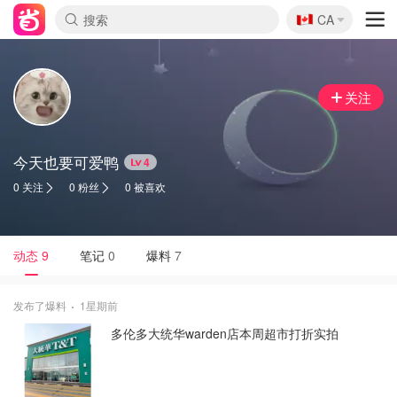
🇨🇦
CA
关注
今天也要可爱鸭
4
0 关注
0 粉丝
0 被喜欢
动态
9
笔记
0
爆料
7
发布了爆料
1星期前
多伦多大统华warden店本周超市打折实拍