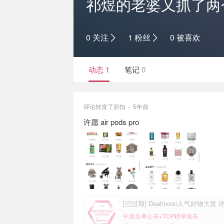
祁煜的老婆又抓了两
0 关注
1 粉丝
0 被喜欢
动态
1
笔记
0
评论转发了折扣
5年前
许愿 air pods pro
[已过期] Dealmoon人气好物大
中奖名单公布+TOP榜单发布