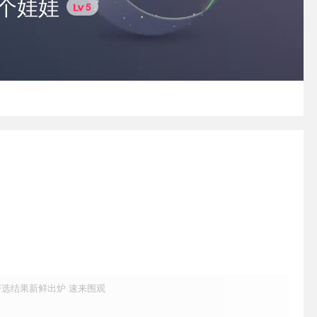
个娃娃
5
赏 评选结果新鲜出炉 速来围观