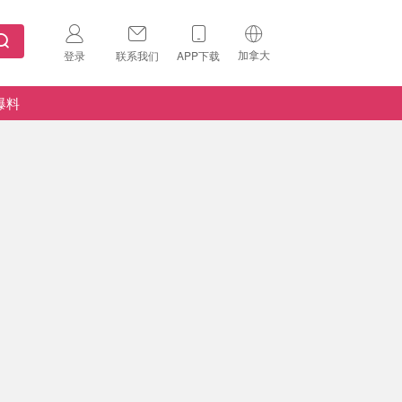
加拿大
登录
联系我们
APP下载
🇺🇸
美国
爆料
🇨🇳
中国
🇨🇦
加拿大
扫码下载 App
🇬🇧
英国
Download on the
App Store
🇩🇪
德国
Download the
Android App
🇫🇷
法国
🇮🇹
意大利
🇦🇺
澳洲