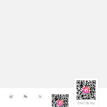
🇳🇿
新西兰
扫码下载 App