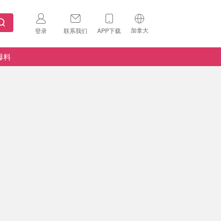
加拿大
登录
联系我们
APP下载
🇺🇸
美国
爆料
🇨🇳
中国
🇨🇦
加拿大
扫码下载 App
🇬🇧
英国
Download on the
App Store
🇩🇪
德国
Download the
Android App
🇫🇷
法国
🇮🇹
意大利
🇦🇺
澳洲