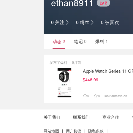
ethan8911
2
0 关注
0 粉丝
0 被喜欢
动态
2
笔记
0
爆料
1
发布了爆料
6月前
Apple Watch Series 11 G
$448.99
0
0
lookfantastic.cn
关于我们
联系我们
商业合作
网站地图
|
用户协议
|
隐私条款
|