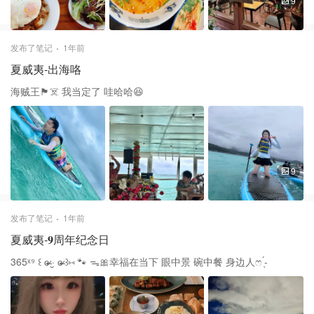
9
发布了笔记
1年前
夏威夷-出海咯
海贼王🏴‍☠️ 我当定了 哇哈哈😆
9
发布了笔记
1年前
夏威夷-𝟗周年纪念日
365ˣ⁹ ꒰ ɞ̴̶̷ ·̮ ɞ̴̶̷ ꒱⑅ 🐾 ᯓ🎀幸福在当下 眼中景 碗中餐 身边人ෆ ̖́-