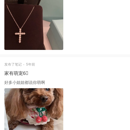
发布了笔记
5年前
家有萌宠6⃣️
好多小姐姐都说你萌啊