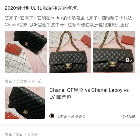
2020倒计时0⃣️1⃣️我家祖宗的包包
它来了~它来了~ 它躺在Fedex的快递箱里飞来了~ 铛铛呛了个呔呔~
Chanel香奈儿CF黑金牛皮中号~ 这款即使在欧洲也很难碰到正好有
现货~ 现在欧洲封城~ 北美的香奈儿很多经典款更是极度缺货plus~
老婆在家足足等了1个月~ 终于等到你~加钱抢到了你~ 真的是要多不
容易就有多不容易嗷~ 老婆满眼热泪盈眶~ 我也热泪盈眶（其实是因
为贵 所以我心疼的热泪盈眶） 老婆前几年太喜欢leboy了，就买了
款不容易不撞大街的颜色~ 然后今年突然就喜欢cf黑金喜欢的不得
5
了，好吧，祖宗喜欢就买买买~~~ 还值得提的就是她的包里我最喜
欢的就是LV这款邮差包~ 百搭~百搭~百搭~抗造~抗造~抗造~ CF是
香奶奶家最经典款之一~ 看看它~颗粒感满满~光泽度爆棚~ 不论怎么
发布了长文章
5年前
搭配都很好看~ 深色衣服~浅色衣服~ 可斜背~也可以单肩背~ 单肩背
Chanel CF黑金 vs Chanel Leboy vs
尺寸感觉是最舒服的~ 只要你背上它~你就是你们大街上最靓的仔仔
LV 邮差包
~ 要多女人就有多女人~哇哦~嗷嗷~ 这款CF黑金~我觉得她值得你收
藏~ 它一次次的涨价~从不等你~ 如果预算够的话~ 相信我~不论五年
还是十年~CF都是值得你买下来的~ 越晚买价钱越高~姐妹们~心动
我老婆不爱吃香菜
5345
不如行动~
发布了笔记
5年前