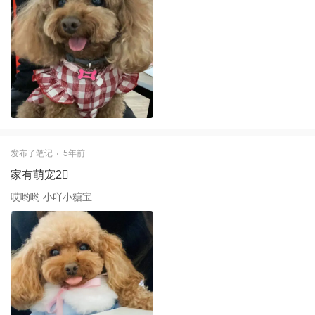
发布了笔记
5年前
家有萌宠2⃣️
哎哟哟 小吖小糖宝