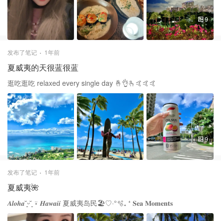
9
发布了笔记
1年前
夏威夷的天很蓝很蓝
逛吃逛吃 relaxed every single day 🤞👌🫰🤙🤙🤙
9
发布了笔记
1年前
夏威夷🌺
𝑨𝒍𝒐𝒉𝒂˘͈ᵕ˘͈ ⍣ 𝑯𝒂𝒘𝒂𝒊𝒊 夏威夷岛民🏖️♡·°🫧₊ ⁺ 𝐒𝐞𝐚 𝐌𝐨𝐦𝐞𝐧𝐭𝐬