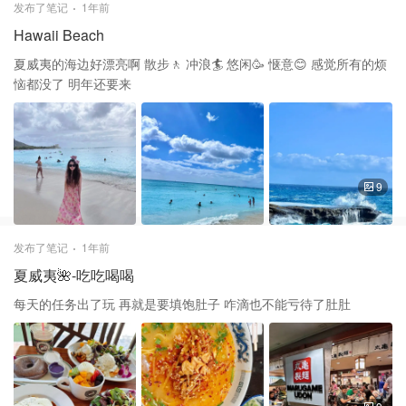
发布了笔记
1年前
Hawaii Beach
夏威夷的海边好漂亮啊 散步🚶 冲浪🏄 悠闲🥳 惬意😊 感觉所有的烦
恼都没了 明年还要来
9
发布了笔记
1年前
夏威夷🌺-吃吃喝喝
每天的任务出了玩 再就是要填饱肚子 咋滴也不能亏待了肚肚