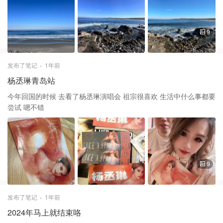
9
发布了笔记
1年前
杨丞琳青岛站
今年回国的时候 去看了杨丞琳演唱会 祖宗很喜欢 生活中什么事都要
尝试 嗯不错
9
发布了笔记
1年前
2024年马上就结束咯