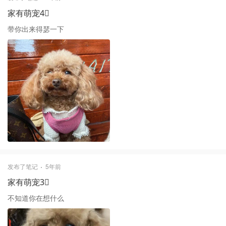
家有萌宠4⃣️
带你出来得瑟一下
发布了笔记
5年前
家有萌宠3⃣️
不知道你在想什么