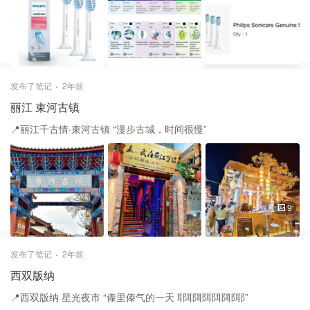
发布了笔记
2年前
丽江 束河古镇
📍丽江千古情·束河古镇 “漫步古城，时间很慢”
9
发布了笔记
2年前
西双版纳
📍西双版纳 星光夜市 “傣里傣气的一天 耶耶耶耶耶耶耶”