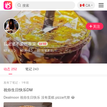
🇨🇦
CA
关注
我老婆不爱吃香菜
10
92 关注
63 粉丝
3518 被喜欢
动态
252
笔记
243
发布了笔记
1年前
祝你生日快乐DM
Dealmoon 祝你生日快乐 没有蛋糕 pizza代替 😂