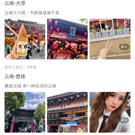
云南-大理
云南十八怪：牛奶做成扇子卖
9
发布了笔记
2年前
云南-楚雄
彝族古镇 有一种生活叫云南
6