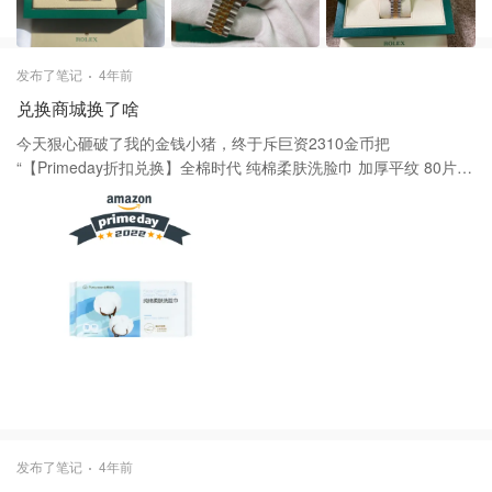
发布了笔记
4年前
兑换商城换了啥
今天狠心砸破了我的金钱小猪，终于斥巨资2310金币把
“【Primeday折扣兑换】全棉时代 纯棉柔肤洗脸巾 加厚平纹 80片”
带走了！快来兑换商城看看有没有你的最爱！
发布了笔记
4年前