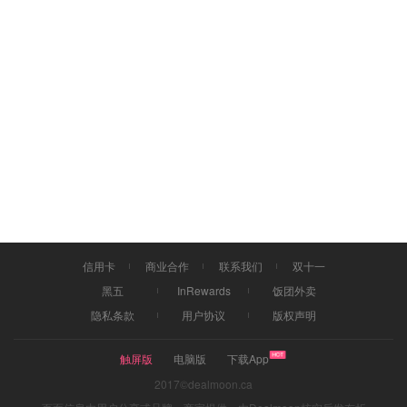
信用卡
商业合作
联系我们
双十一
黑五
InRewards
饭团外卖
隐私条款
用户协议
版权声明
触屏版
电脑版
下载App
2017©dealmoon.ca