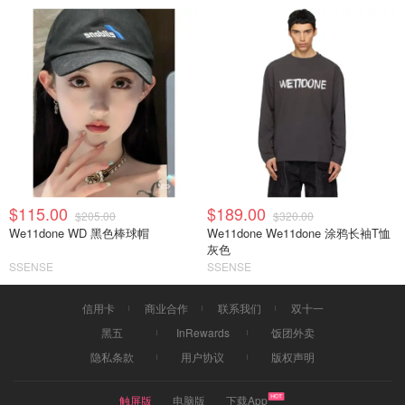
$115.00
$189.00
$205.00
$320.00
We11done WD 黑色棒球帽
We11done We11done 涂鸦长袖T恤
灰色
SSENSE
SSENSE
信用卡
商业合作
联系我们
双十一
黑五
InRewards
饭团外卖
隐私条款
用户协议
版权声明
触屏版
电脑版
下载App