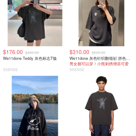
$176.00
$310.00
$490.00
$525.00
We11done Teddy 灰色标志T恤
We11done 灰色针织翻领衫 拼色细节
男女都可以穿！小熊刺绣增添可爱
SSENSE
SSENSE