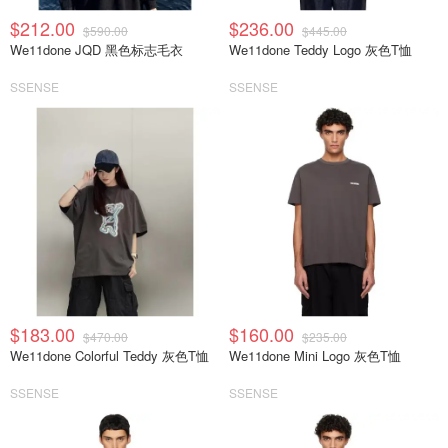
$212.00
$236.00
$590.00
$445.00
We11done JQD 黑色标志毛衣
We11done Teddy Logo 灰色T恤
SSENSE
SSENSE
$183.00
$160.00
$470.00
$235.00
We11done Colorful Teddy 灰色T恤
We11done Mini Logo 灰色T恤
SSENSE
SSENSE