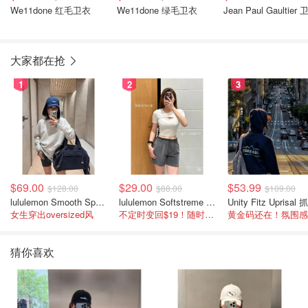
We11done 红毛卫衣
We11done 绿毛卫衣
Jean Paul Gaultier
大家都在抢
1
2
3
$69.00
$29.00
$53.99
$128.00
$88.00
$109.00
lululemon Smooth Spacer 经典卫衣
lululemon Softstreme 女士高腰短裤 10cm
女生穿出oversized风
不定时变回$19！随时点进来看
猜你喜欢