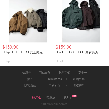
$159.90
$159.90
Uniqlo PUFFTECH 女士夹克
Uniqlo BLOCKTECH 男女夹克
Uniqlo
Uniqlo
信用卡
商业合作
联系我们
双十一
黑五
InRewards
饭团外卖
隐私条款
用户协议
版权声明
触屏版
电脑版
下载App
2017©dealmoon.ca