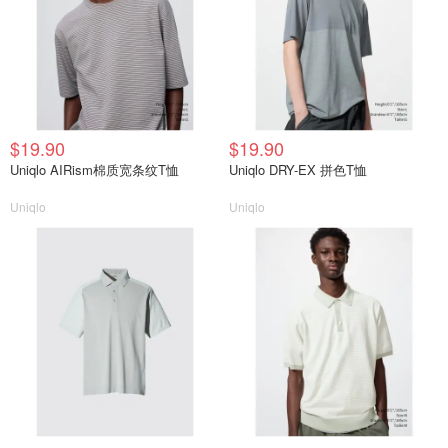
$19.90
$19.90
Uniqlo AIRism棉质宽条纹T恤
Uniqlo DRY-EX 拼色T恤
Uniqlo
Uniqlo