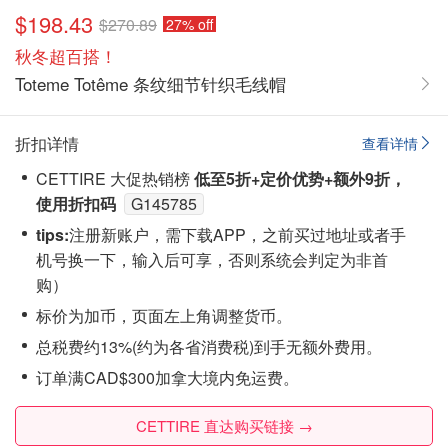
$198.43
$270.89
27% off
秋冬超百搭！
Toteme Totême 条纹细节针织毛线帽
折扣详情
查看详情
CETTIRE 大促热销榜
低至5折+定价优势+额外9折，
使用折扣码
G145785
tips:
注‮新册‬账户，需下载APP，之前买过地址或者手
机号换一下，输入后可享，否则系统会‮定判‬为非首
购）
标价为加币，页面左上角调整货币。
总税费约13%(约为各省消费税)到手无额外费用。
订单满CAD$300加拿大境内免运费。
CETTIRE 直达购买链接 →