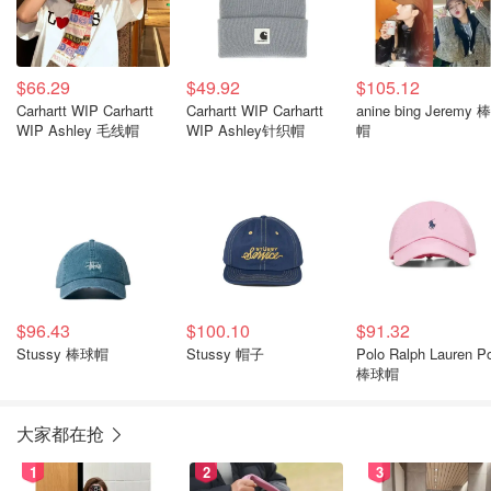
$66.29
$49.92
$105.12
Carhartt WIP Carhartt
Carhartt WIP Carhartt
anine bing Jeremy 棒球
WIP Ashley 毛线帽
WIP Ashley针织帽
帽
$96.43
$100.10
$91.32
Stussy 棒球帽
Stussy 帽子
Polo Ralph Lauren P
棒球帽
大家都在抢
1
2
3