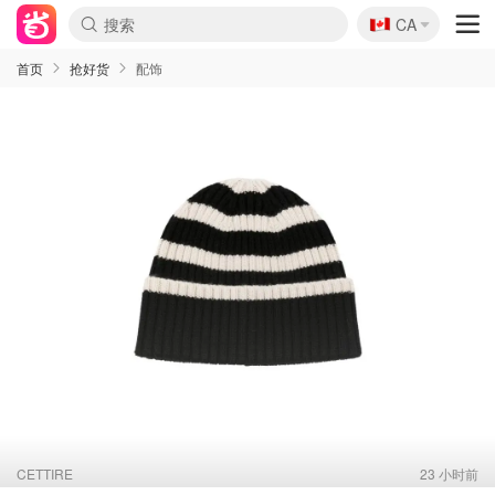
🇨🇦
CA
首页
抢好货
配饰
CETTIRE
23 小时前