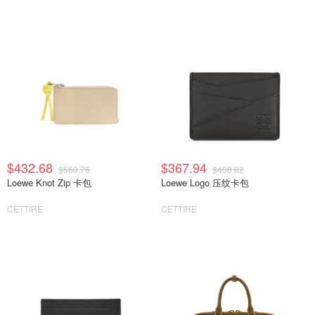
$432.68
$367.94
$560.76
$408.82
Loewe Knot Zip 卡包
Loewe Logo 压纹卡包
CETTIRE
CETTIRE