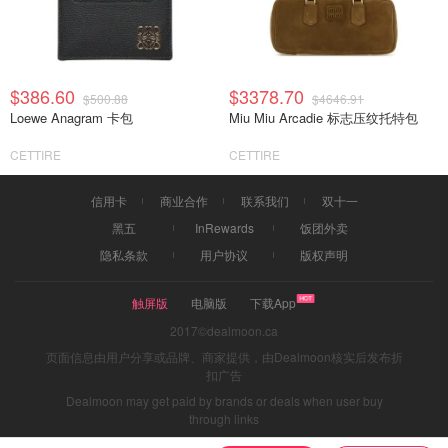
$386.60
$3378.70
$500.88
$4646.91
Loewe Anagram 卡包
Miu Miu Arcadie 标志压纹托特包
CETTIRE
CETTIRE
信用卡
商业合作
联系我们
双十一
黑五
InRewards
饭团外卖
隐私条款
用户协议
版权声明
触屏版
电脑版
下载App
2017©dealmoon.ca
页面信息由用户分享或品牌、商家提供，由Dealmoon核实后发布折
扣广告
Dealmoon may get paid by brands or deals when user buy
through links