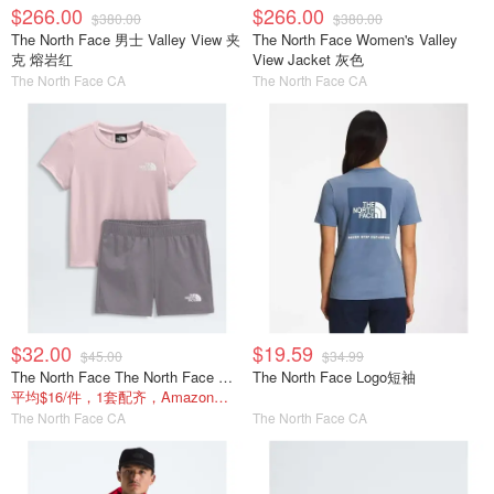
$266.00
$266.00
$380.00
$380.00
The North Face 男士 Valley View 夹
The North Face Women's Valley
克 熔岩红
View Jacket 灰色
The North Face CA
The North Face CA
$32.00
$19.59
$45.00
$34.99
The North Face The North Face Baby 24/7 套装
The North Face Logo短袖
平均$16/件，1套配齐，Amazon套装$41
The North Face CA
The North Face CA