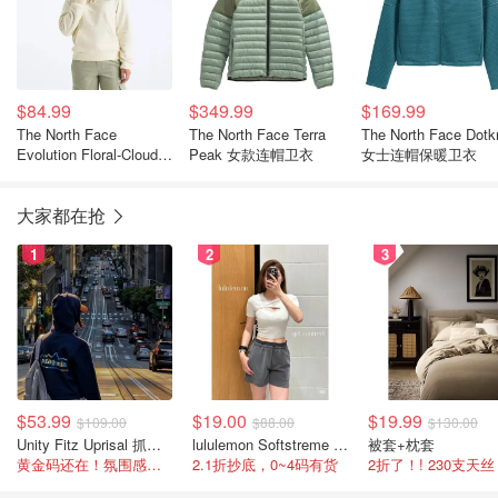
$84.99
$349.99
$169.99
The North Face
The North Face Terra
The North Face Dotkn
Evolution Floral-Cloud
Peak 女款连帽卫衣
女士连帽保暖卫衣
卫衣 女款
大家都在抢
1
2
3
$53.99
$19.00
$19.99
$109.00
$88.00
$130.00
Unity Fitz Uprisal 抓绒卫衣
lululemon Softstreme 女士高腰短裤 10cm
被套+枕套
黄金码还在！氛围感之神
2.1折抄底，0~4码有货
2折了！! 230支天丝