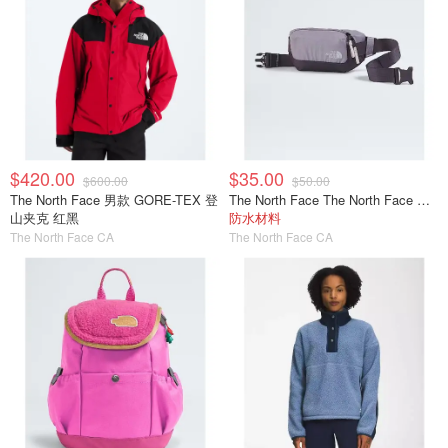
$420.00
$35.00
$600.00
$50.00
The North Face 男款 GORE-TEX 登
The North Face The North Face Base Camp Voyager 腰包
山夹克 红黑
防水材料
The North Face CA
The North Face CA