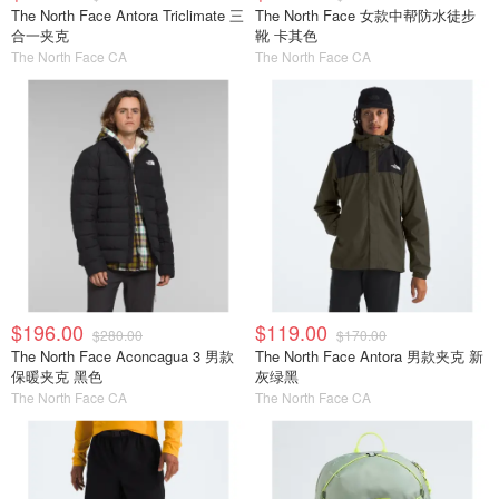
The North Face Antora Triclimate 三
The North Face 女款中帮防水徒步
合一夹克
靴 卡其色
The North Face CA
The North Face CA
$196.00
$119.00
$280.00
$170.00
The North Face Aconcagua 3 男款
The North Face Antora 男款夹克 新
保暖夹克 黑色
灰绿黑
The North Face CA
The North Face CA