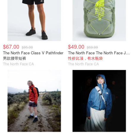
$67.00
$49.00
$95.00
$69.99
The North Face Class V Pathfinder
The North Face The North Face Jester 青少年背包
男款腰带短裤
性价比顶，有水瓶袋
The North Face CA
The North Face CA