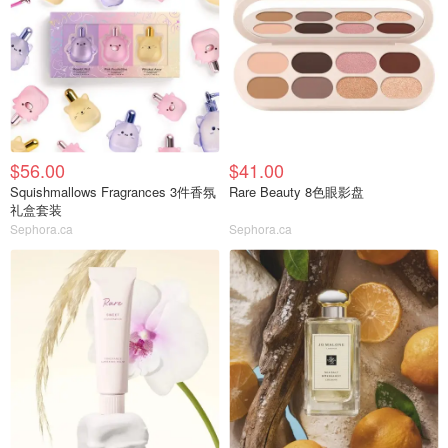
$56.00
$41.00
Squishmallows Fragrances 3件香氛
Rare Beauty 8色眼影盘
礼盒套装
Sephora.ca
Sephora.ca