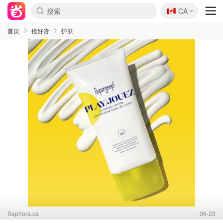
🇨🇦
CA
首页
抢好货
护肤
Sephora.ca
06-23