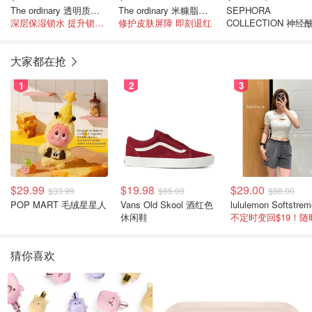
The ordinary 透明质酸保湿霜 100ml
The ordinary 米糠脂质 + 依克多因舒缓保湿乳液60ml
SEPHORA
深层保湿锁水 提升锁水力
修护皮肤屏障 即刻退红
COLLECTION 神经
丰润面霜50ml
大家都在抢
1
2
3
$29.99
$19.98
$29.00
$33.99
$95.00
$88.00
POP MART 毛绒星星人
Vans Old Skool 酒红色
休闲鞋
猜你喜欢