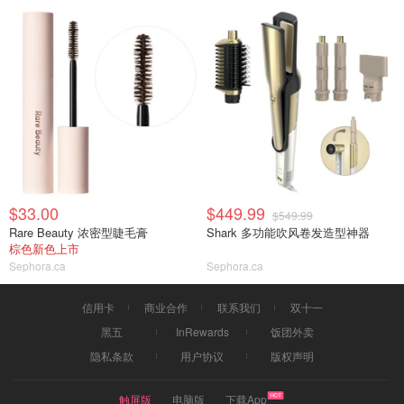
$33.00
$449.99
$549.99
Rare Beauty 浓密型睫毛膏
Shark 多功能吹风卷发造型神器
棕色新色上市
Sephora.ca
Sephora.ca
信用卡
商业合作
联系我们
双十一
黑五
InRewards
饭团外卖
隐私条款
用户协议
版权声明
触屏版
电脑版
下载App