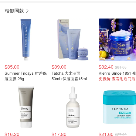
相似同款
$35.00
$39.00
$32.40
$81.00
Summer Fridays 时差保
Tatcha 大米洁面
湿面膜 28g
50ml+保湿面霜15ml
史低
$16.20
$17.80
$21.60
$27.00