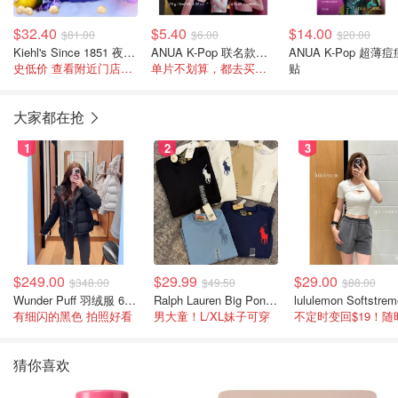
$32.40
$5.40
$14.00
$81.00
$6.00
$20.00
Kiehl's Since 1851 夜间云朵修复面霜50ml
ANUA K-Pop 联名款神经酰胺胶原面膜
ANUA K-Pop 超薄痘
史低价 查看附近门店库存再下单
单片不划算，都去买盒装的吧
贴
大家都在抢
1
2
3
$249.00
$29.99
$29.00
$348.00
$49.50
$88.00
Wunder Puff 羽绒服 600蓬松度
Ralph Lauren Big Pony 棉质短袖T恤
有细闪的黑色 拍照好看
男大童！L/XL妹子可穿
猜你喜欢