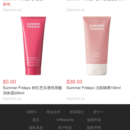
新色
Sephora.ca
Sephora.ca
$0.00
$38.00
Summer Fridays 粉红芭乐透明质酸
Summer Fridays 洁面啫喱150ml
润体霜200ml
Sephora.ca
Sephora.ca
信用卡
商业合作
联系我们
双十一
黑五
InRewards
饭团外卖
隐私条款
用户协议
版权声明